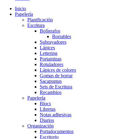
Inicio
Papelería
Planificación
Escritura
Bolígrafos
Borrables
Subrayadores
Lápices
Lettering
Portaminas
Rotuladores
Lápices de colores
Gomas de borrar
Sacapuntas
Sets de Escritura
Recambios
Papelería
Blocs
Libretas
Notas adhesivas
Diarios
Organización
Portadocumentos
Escritorio