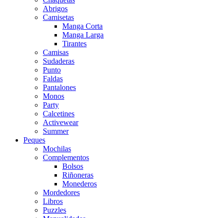
Abrigos
Camisetas
Manga Corta
Manga Larga
Tirantes
Camisas
Sudaderas
Punto
Faldas
Pantalones
Monos
Party
Calcetines
Activewear
Summer
Peques
Mochilas
Complementos
Bolsos
Riñoneras
Monederos
Mordedores
Libros
Puzzles