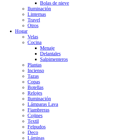
Bolas de nieve
Iluminación
Linternas
Travel
Otros
Hogar
Velas
Cocina
Menaje
Delantales
Salpimenteros
Plantas
Incienso
Tazas
Copas
Botellas
Relojes
Iluminación
Lámparas Lava
Fiambreras
Cojines
Textil
Felpudos
Deco
Láminas