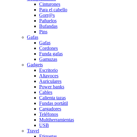
Cinturones
Para el cabello
Gorr@s
Pañuelos
Bufandas
Pins
Gafas
Gafas
Cordones
Funda gafas
Gamuzas
Gadgets
Escritorio
Altavoces
Auriculares
Power banks
Cables
Calienta tazas
Fundas portátil
Cargadores
Teléfonos
Multiherramientas
USB
Travel
Etiquetas