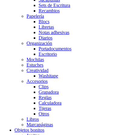
Sets de Escritura
Recambios
Papelería
Blocs
Libretas
Notas adhesivas
Diarios
Organización
Portadocumentos
Escritorio
Mochilas
Estuches
Creatividad
Washitape
Accesorios
Clips
Grapadora
Reglas
Calculadora
Tijeras
Otros
Libros
Marcapáginas
Objetos bonitos