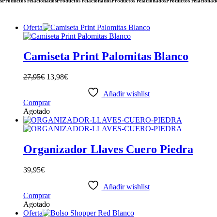
ductos relacionados
Productos relacionados
Productos relacionados
Productos relacionados
Pr
Oferta
Camiseta Print Palomitas Blanco
27,95
€
13,98
€
Añadir wishlist
Este
Comprar
producto
Agotado
tiene
múltiples
variantes.
Las
Organizador Llaves Cuero Piedra
opciones
se
39,95
€
pueden
elegir
Añadir wishlist
en
Comprar
la
Agotado
página
Oferta
de