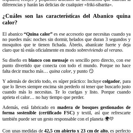
diferencias y harán las delicias de cualquier «friki-sibarita».
¿Cuáles son las características del Abanico quina
calor?
El abanico
“Quina calor”
es ese accesorio que necesitas cuando ya
no puedes más: noches sin dormir, helados que duran 3 segundos y
mosquitos que te tienen fichada. Ábrelo, abanícate fuerte y deja
claro que tú estás oficialmente en modo
sobreviviendo al verano
.
Su diseño en
blanco con mensaje
es sencillo pero directo, con ese
punto divertido que conecta con todo el mundo. Porque no hace
falta decir mucho más…
quina calor
, y punto 😏
Y además de decirlo todo, es súper práctico: Incluye
colgador
, para
que lo lleves siempre encima sin perderlo ni tener que buscarlo justo
cuando más lo necesitas. Te lo cuelgas y listo. Porque cuando
aprieta el calor… no hay tiempo que perder.
Además, está fabricado en
madera de bosques gestionados de
forma sostenible (certificado FSC)
y textil, así que refrescarte
también puede ser un gesto responsable con el planeta 🌍💛
Con unas medidas de
42,5 cm abierto x 23 cm de alto
, es perfecto