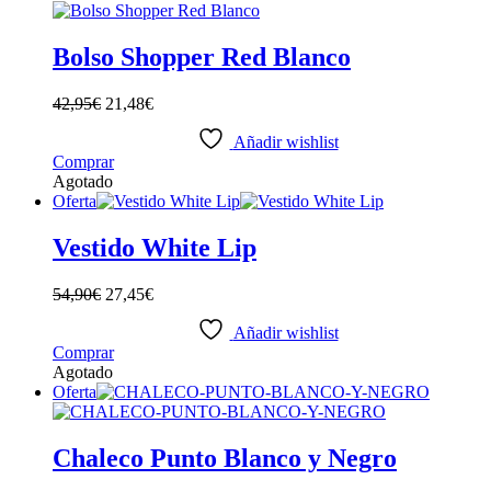
producto
Bolso Shopper Red Blanco
42,95
€
21,48
€
Añadir wishlist
Comprar
Agotado
Oferta
Vestido White Lip
54,90
€
27,45
€
Añadir wishlist
Este
Comprar
producto
Agotado
tiene
Oferta
múltiples
variantes.
Las
Chaleco Punto Blanco y Negro
opciones
se