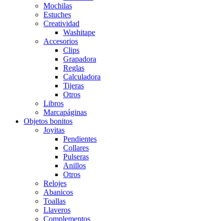
Mochilas
Estuches
Creatividad
Washitape
Accesorios
Clips
Grapadora
Reglas
Calculadora
Tijeras
Otros
Libros
Marcapáginas
Objetos bonitos
Joyitas
Pendientes
Collares
Pulseras
Anillos
Otros
Relojes
Abanicos
Toallas
Llaveros
Complementos