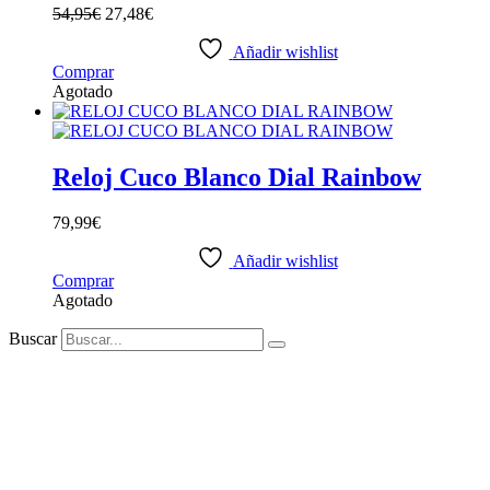
54,95
€
27,48
€
pueden
elegir
Añadir wishlist
en
Este
Comprar
la
producto
Agotado
página
tiene
de
múltiples
producto
variantes.
Las
Reloj Cuco Blanco Dial Rainbow
opciones
se
79,99
€
pueden
elegir
Añadir wishlist
en
Comprar
la
Agotado
página
de
Buscar
producto