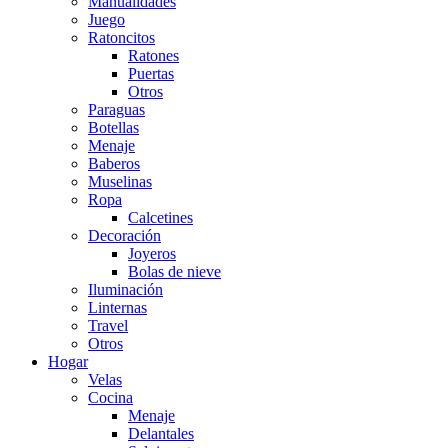
Manualidades
Juego
Ratoncitos
Ratones
Puertas
Otros
Paraguas
Botellas
Menaje
Baberos
Muselinas
Ropa
Calcetines
Decoración
Joyeros
Bolas de nieve
Iluminación
Linternas
Travel
Otros
Hogar
Velas
Cocina
Menaje
Delantales