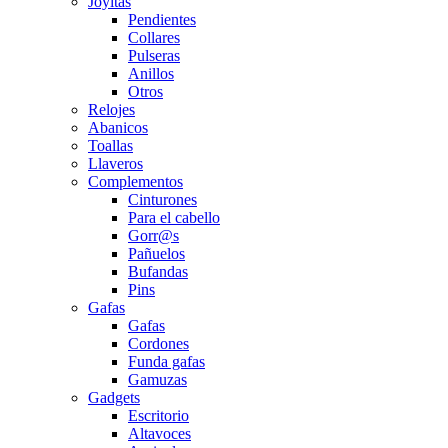
Joyitas
Pendientes
Collares
Pulseras
Anillos
Otros
Relojes
Abanicos
Toallas
Llaveros
Complementos
Cinturones
Para el cabello
Gorr@s
Pañuelos
Bufandas
Pins
Gafas
Gafas
Cordones
Funda gafas
Gamuzas
Gadgets
Escritorio
Altavoces