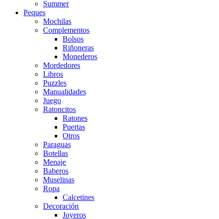
Summer
Peques
Mochilas
Complementos
Bolsos
Riñoneras
Monederos
Mordedores
Libros
Puzzles
Manualidades
Juego
Ratoncitos
Ratones
Puertas
Otros
Paraguas
Botellas
Menaje
Baberos
Muselinas
Ropa
Calcetines
Decoración
Joyeros