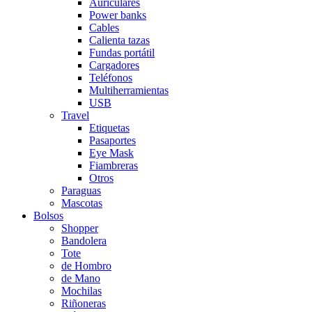
Auriculares
Power banks
Cables
Calienta tazas
Fundas portátil
Cargadores
Teléfonos
Multiherramientas
USB
Travel
Etiquetas
Pasaportes
Eye Mask
Fiambreras
Otros
Paraguas
Mascotas
Bolsos
Shopper
Bandolera
Tote
de Hombro
de Mano
Mochilas
Riñoneras