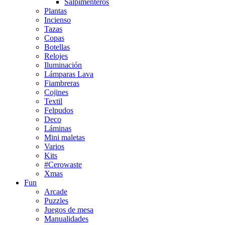
Salpimenteros
Plantas
Incienso
Tazas
Copas
Botellas
Relojes
Iluminación
Lámparas Lava
Fiambreras
Cojines
Textil
Felpudos
Deco
Láminas
Mini maletas
Varios
Kits
#Cerowaste
Xmas
Fun
Arcade
Puzzles
Juegos de mesa
Manualidades