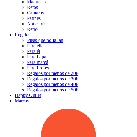
Maquetas
Retos
Cámaras
Patines
Antiestrés
Retro
Regalos
Ideas que no fallan
Para ella
Para él
Para Papá
Para mamá
Para Profes
Regalos por menos de 20€
Regalos por menos de 30€
Regalos por menos de 40€
Regalos por menos de 50€
Happy Outlet
Marcas