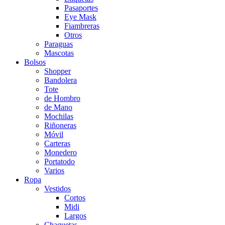
Pasaportes
Eye Mask
Fiambreras
Otros
Paraguas
Mascotas
Bolsos
Shopper
Bandolera
Tote
de Hombro
de Mano
Mochilas
Riñoneras
Móvil
Carteras
Monedero
Portatodo
Varios
Ropa
Vestidos
Cortos
Midi
Largos
Chaquetas