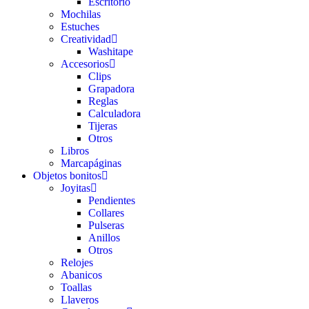
Escritorio
Mochilas
Estuches
Creatividad
Washitape
Accesorios
Clips
Grapadora
Reglas
Calculadora
Tijeras
Otros
Libros
Marcapáginas
Objetos bonitos
Joyitas
Pendientes
Collares
Pulseras
Anillos
Otros
Relojes
Abanicos
Toallas
Llaveros