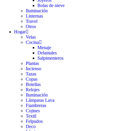
Joyeros
Bolas de nieve
Iluminación
Linternas
Travel
Otros
Hogar
Velas
Cocina
Menaje
Delantales
Salpimenteros
Plantas
Incienso
Tazas
Copas
Botellas
Relojes
Iluminación
Lámparas Lava
Fiambreras
Cojines
Textil
Felpudos
Deco