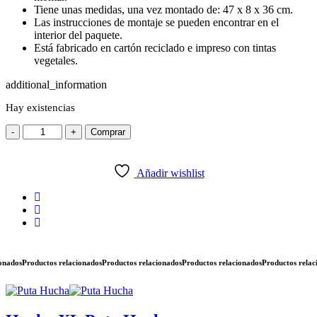
Tiene unas medidas, una vez montado de: 47 x 8 x 36 cm.
Las instrucciones de montaje se pueden encontrar en el
interior del paquete.
Está fabricado en cartón reciclado e impreso con tintas
vegetales.
additional_information
Hay existencias
-
+
Comprar
Añadir wishlist
dos
Productos relacionados
Productos relacionados
Productos relacionados
Productos relacion