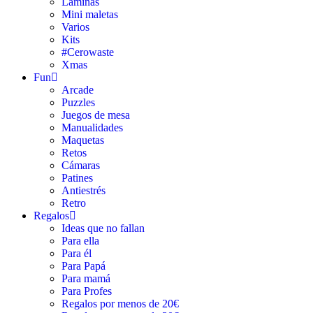
Láminas
Mini maletas
Varios
Kits
#Cerowaste
Xmas
Fun
Arcade
Puzzles
Juegos de mesa
Manualidades
Maquetas
Retos
Cámaras
Patines
Antiestrés
Retro
Regalos
Ideas que no fallan
Para ella
Para él
Para Papá
Para mamá
Para Profes
Regalos por menos de 20€