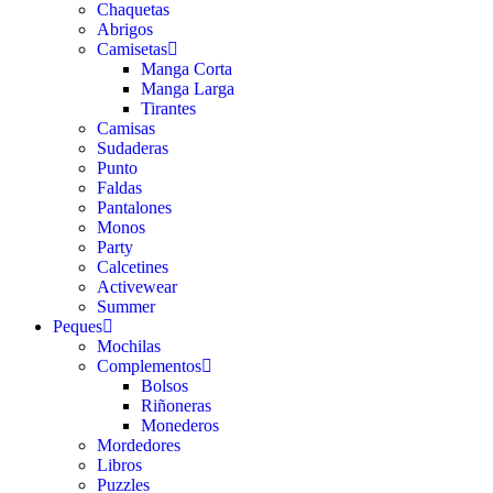
Chaquetas
Abrigos
Camisetas
Manga Corta
Manga Larga
Tirantes
Camisas
Sudaderas
Punto
Faldas
Pantalones
Monos
Party
Calcetines
Activewear
Summer
Peques
Mochilas
Complementos
Bolsos
Riñoneras
Monederos
Mordedores
Libros
Puzzles