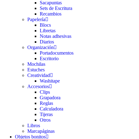
Sacapuntas
Sets de Escritura
Recambios
Papelería
Blocs
Libretas
Notas adhesivas
Diarios
Organización
Portadocumentos
Escritorio
Mochilas
Estuches
Creatividad
Washitape
Accesorios
Clips
Grapadora
Reglas
Calculadora
Tijeras
Otros
Libros
Marcapáginas
Objetos bonitos