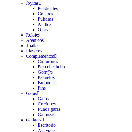
Joyitas
Pendientes
Collares
Pulseras
Anillos
Otros
Relojes
Abanicos
Toallas
Llaveros
Complementos
Cinturones
Para el cabello
Gorr@s
Pañuelos
Bufandas
Pins
Gafas
Gafas
Cordones
Funda gafas
Gamuzas
Gadgets
Escritorio
Altavoces