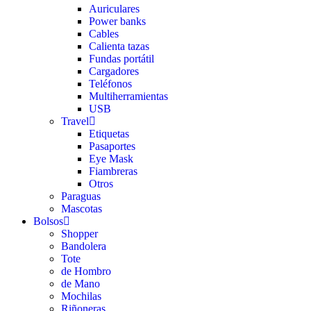
Auriculares
Power banks
Cables
Calienta tazas
Fundas portátil
Cargadores
Teléfonos
Multiherramientas
USB
Travel
Etiquetas
Pasaportes
Eye Mask
Fiambreras
Otros
Paraguas
Mascotas
Bolsos
Shopper
Bandolera
Tote
de Hombro
de Mano
Mochilas
Riñoneras