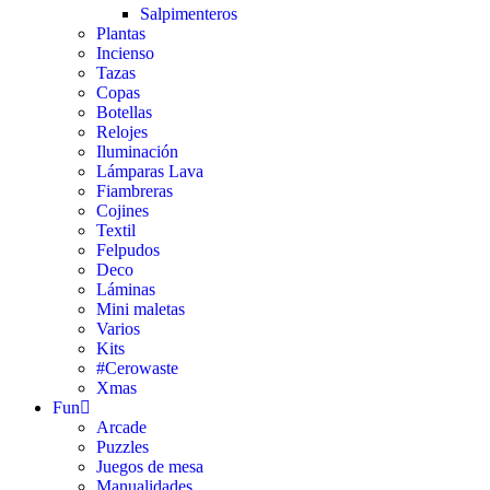
Salpimenteros
Plantas
Incienso
Tazas
Copas
Botellas
Relojes
Iluminación
Lámparas Lava
Fiambreras
Cojines
Textil
Felpudos
Deco
Láminas
Mini maletas
Varios
Kits
#Cerowaste
Xmas
Fun
Arcade
Puzzles
Juegos de mesa
Manualidades