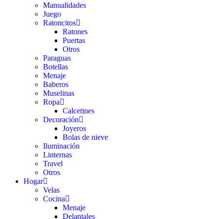
Manualidades
Juego
Ratoncitos
Ratones
Puertas
Otros
Paraguas
Botellas
Menaje
Baberos
Muselinas
Ropa
Calcetines
Decoración
Joyeros
Bolas de nieve
Iluminación
Linternas
Travel
Otros
Hogar
Velas
Cocina
Menaje
Delantales