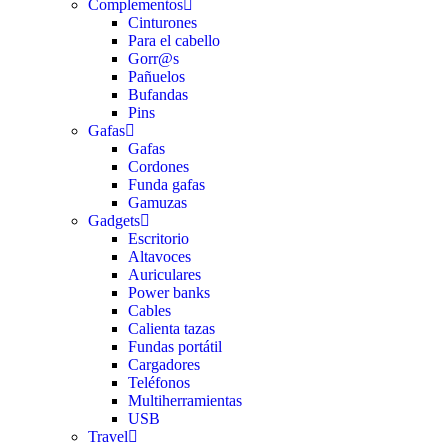
Complementos
Cinturones
Para el cabello
Gorr@s
Pañuelos
Bufandas
Pins
Gafas
Gafas
Cordones
Funda gafas
Gamuzas
Gadgets
Escritorio
Altavoces
Auriculares
Power banks
Cables
Calienta tazas
Fundas portátil
Cargadores
Teléfonos
Multiherramientas
USB
Travel