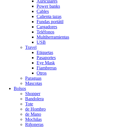
Auriculares
Power banks
Cables
Calienta tazas
Fundas portátil
Cargadores
Teléfonos
Multiherramientas
USB
Travel
Etiquetas
Pasaportes
Eye Mask
Fiambreras
Otros
Paraguas
Mascotas
Bolsos
Shopper
Bandolera
Tote
de Hombro
de Mano
Mochilas
Riñoneras