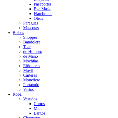
Pasaportes
Eye Mask
Fiambreras
Otros
Paraguas
Mascotas
Bolsos
Shopper
Bandolera
Tote
de Hombro
de Mano
Mochilas
Riñoneras
Móvil
Carteras
Monedero
Portatodo
Varios
Ropa
Vestidos
Cortos
Midi
Largos
Chaquetas