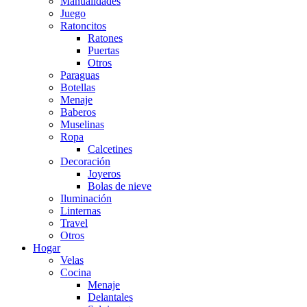
Manualidades
Juego
Ratoncitos
Ratones
Puertas
Otros
Paraguas
Botellas
Menaje
Baberos
Muselinas
Ropa
Calcetines
Decoración
Joyeros
Bolas de nieve
Iluminación
Linternas
Travel
Otros
Hogar
Velas
Cocina
Menaje
Delantales