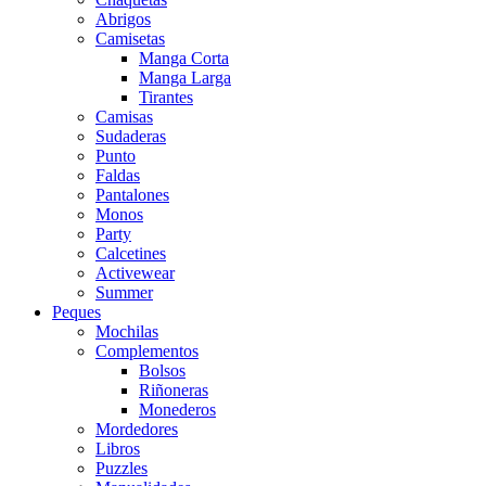
Abrigos
Camisetas
Manga Corta
Manga Larga
Tirantes
Camisas
Sudaderas
Punto
Faldas
Pantalones
Monos
Party
Calcetines
Activewear
Summer
Peques
Mochilas
Complementos
Bolsos
Riñoneras
Monederos
Mordedores
Libros
Puzzles