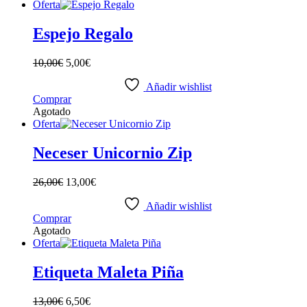
tiene
Oferta
múltiples
variantes.
Espejo Regalo
Las
opciones
10,00
€
5,00
€
se
pueden
Añadir wishlist
elegir
Comprar
en
Agotado
la
Oferta
página
de
Neceser Unicornio Zip
producto
26,00
€
13,00
€
Añadir wishlist
Comprar
Agotado
Oferta
Etiqueta Maleta Piña
13,00
€
6,50
€