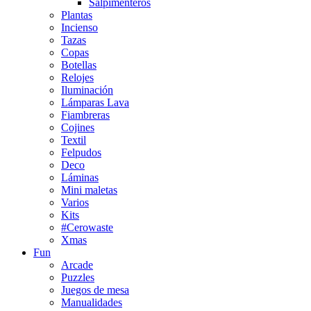
Salpimenteros
Plantas
Incienso
Tazas
Copas
Botellas
Relojes
Iluminación
Lámparas Lava
Fiambreras
Cojines
Textil
Felpudos
Deco
Láminas
Mini maletas
Varios
Kits
#Cerowaste
Xmas
Fun
Arcade
Puzzles
Juegos de mesa
Manualidades