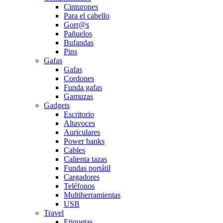
Cinturones
Para el cabello
Gorr@s
Pañuelos
Bufandas
Pins
Gafas
Gafas
Cordones
Funda gafas
Gamuzas
Gadgets
Escritorio
Altavoces
Auriculares
Power banks
Cables
Calienta tazas
Fundas portátil
Cargadores
Teléfonos
Multiherramientas
USB
Travel
Etiquetas