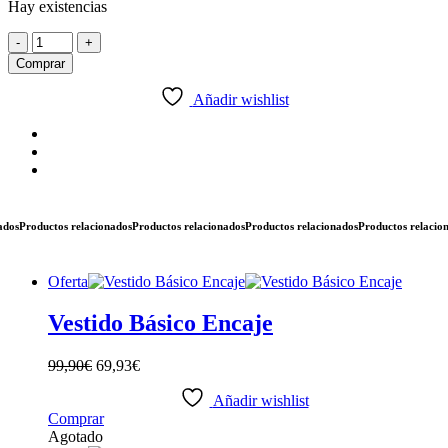
Hay existencias
Brazalete
-
+
con
Comprar
Piedras
cantidad
Añadir wishlist
s
Productos relacionados
Productos relacionados
Productos relacionados
Productos relacionad
Oferta
Vestido Básico Encaje
99,90
€
69,93
€
Añadir wishlist
Este
Comprar
producto
Agotado