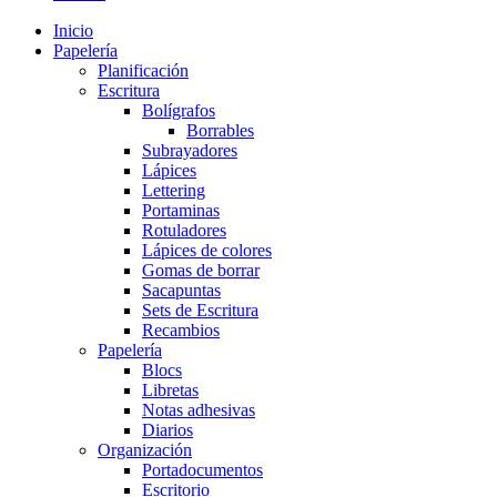
Inicio
Papelería
Planificación
Escritura
Bolígrafos
Borrables
Subrayadores
Lápices
Lettering
Portaminas
Rotuladores
Lápices de colores
Gomas de borrar
Sacapuntas
Sets de Escritura
Recambios
Papelería
Blocs
Libretas
Notas adhesivas
Diarios
Organización
Portadocumentos
Escritorio