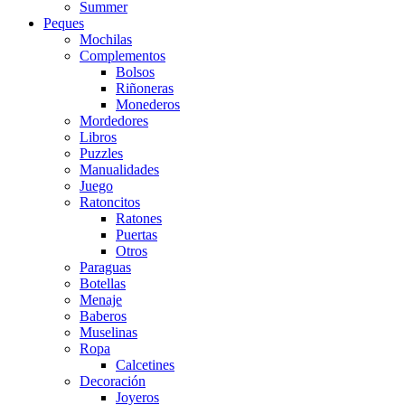
Summer
Peques
Mochilas
Complementos
Bolsos
Riñoneras
Monederos
Mordedores
Libros
Puzzles
Manualidades
Juego
Ratoncitos
Ratones
Puertas
Otros
Paraguas
Botellas
Menaje
Baberos
Muselinas
Ropa
Calcetines
Decoración
Joyeros