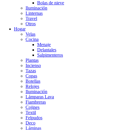
Bolas de nieve
Iluminación
Linternas
Travel
Otros
Hogar
Velas
Cocina
Menaje
Delantales
Salpimenteros
Plantas
Incienso
Tazas
Copas
Botellas
Relojes
Iluminación
Lámparas Lava
Fiambreras
Cojines
Textil
Felpudos
Deco
Láminas