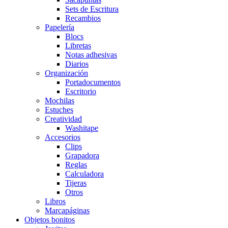
Sets de Escritura
Recambios
Papelería
Blocs
Libretas
Notas adhesivas
Diarios
Organización
Portadocumentos
Escritorio
Mochilas
Estuches
Creatividad
Washitape
Accesorios
Clips
Grapadora
Reglas
Calculadora
Tijeras
Otros
Libros
Marcapáginas
Objetos bonitos