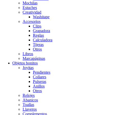
Mochilas
Estuches
Creatividad
Washitape
Accesorios
Clips
Grapadora
Reglas
Calculadora
Tijeras
Otros
Libros
Marcapáginas
Objetos bonitos
Joyitas
Pendientes
Collares
Pulseras
Anillos
Otros
Relojes
Abanicos
Toallas
Llaveros
Complementos