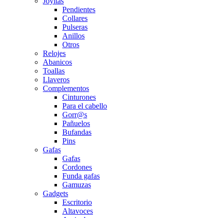
Joyitas
Pendientes
Collares
Pulseras
Anillos
Otros
Relojes
Abanicos
Toallas
Llaveros
Complementos
Cinturones
Para el cabello
Gorr@s
Pañuelos
Bufandas
Pins
Gafas
Gafas
Cordones
Funda gafas
Gamuzas
Gadgets
Escritorio
Altavoces