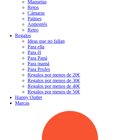
Maquetas
Retos
Cámaras
Patines
Antiestrés
Retro
Regalos
Ideas que no fallan
Para ella
Para él
Para Papá
Para mamá
Para Profes
Regalos por menos de 20€
Regalos por menos de 30€
Regalos por menos de 40€
Regalos por menos de 50€
Happy Outlet
Marcas