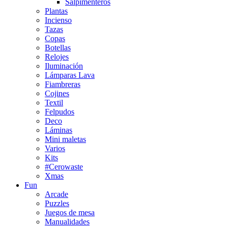
Salpimenteros
Plantas
Incienso
Tazas
Copas
Botellas
Relojes
Iluminación
Lámparas Lava
Fiambreras
Cojines
Textil
Felpudos
Deco
Láminas
Mini maletas
Varios
Kits
#Cerowaste
Xmas
Fun
Arcade
Puzzles
Juegos de mesa
Manualidades