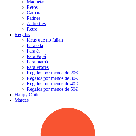
Maquetas
Retos
Cámaras
Patines
Antiestrés
Retro
Regalos
Ideas que no fallan
Para ella
Para él
Para Papá
Para mamá
Para Profes
Regalos por menos de 20€
Regalos por menos de 30€
Regalos por menos de 40€
Regalos por menos de 50€
Happy Outlet
Marcas