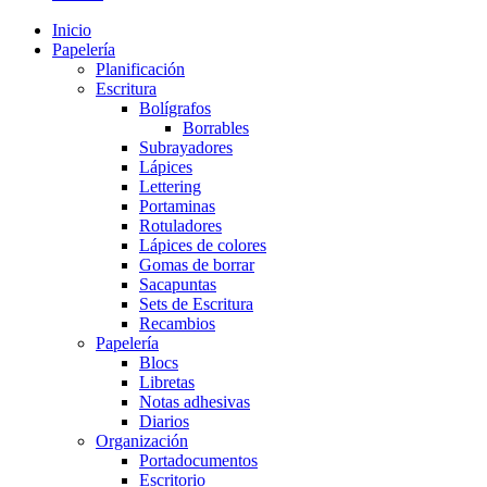
Inicio
Papelería
Planificación
Escritura
Bolígrafos
Borrables
Subrayadores
Lápices
Lettering
Portaminas
Rotuladores
Lápices de colores
Gomas de borrar
Sacapuntas
Sets de Escritura
Recambios
Papelería
Blocs
Libretas
Notas adhesivas
Diarios
Organización
Portadocumentos
Escritorio