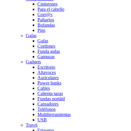
Cinturones
Para el cabello
Gorr@s
Pañuelos
Bufandas
Pins
Gafas
Gafas
Cordones
Funda gafas
Gamuzas
Gadgets
Escritorio
Altavoces
Auriculares
Power banks
Cables
Calienta tazas
Fundas portátil
Cargadores
Teléfonos
Multiherramientas
USB
Travel
Etiquetas