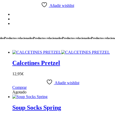
Sales
Añadir wishlist
cantidad
Productos relacionados
Productos relacionados
Productos relacionados
Productos relacionado
Calcetines Pretzel
12,95
€
Añadir wishlist
Comprar
Agotado
Soup Socks Spring