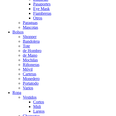
Pasaportes
Eye Mask
Fiambreras
Otros
Paraguas
Mascotas
Bolsos
Shopper
Bandolera
Tote
de Hombro
de Mano
Mochilas
Riñoneras
Móvil
Carteras
Monedero
Portatodo
Varios
Ropa
Vestidos
Cortos
Midi
Largos
Chaquetas