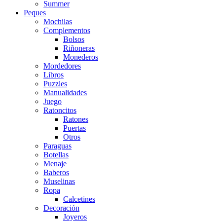
Summer
Peques
Mochilas
Complementos
Bolsos
Riñoneras
Monederos
Mordedores
Libros
Puzzles
Manualidades
Juego
Ratoncitos
Ratones
Puertas
Otros
Paraguas
Botellas
Menaje
Baberos
Muselinas
Ropa
Calcetines
Decoración
Joyeros