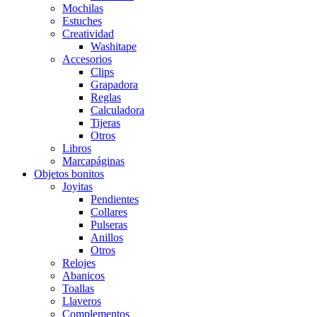
Mochilas
Estuches
Creatividad
Washitape
Accesorios
Clips
Grapadora
Reglas
Calculadora
Tijeras
Otros
Libros
Marcapáginas
Objetos bonitos
Joyitas
Pendientes
Collares
Pulseras
Anillos
Otros
Relojes
Abanicos
Toallas
Llaveros
Complementos