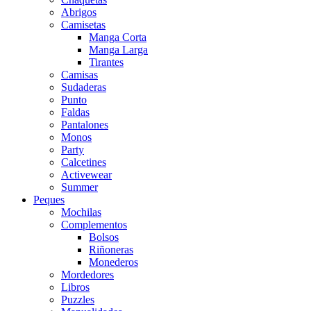
Abrigos
Camisetas
Manga Corta
Manga Larga
Tirantes
Camisas
Sudaderas
Punto
Faldas
Pantalones
Monos
Party
Calcetines
Activewear
Summer
Peques
Mochilas
Complementos
Bolsos
Riñoneras
Monederos
Mordedores
Libros
Puzzles