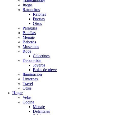
Manualidades
Juego
Ratoncitos
Ratones
Puertas
Otros
Paraguas
Botellas
Menaje
Baberos
Muselinas
Ropa
Calcetines
Decoración
Joyeros
Bolas de nieve
Iluminación
Linternas
Travel
Otros
Hogar
Velas
Cocina
Menaje
Delantales