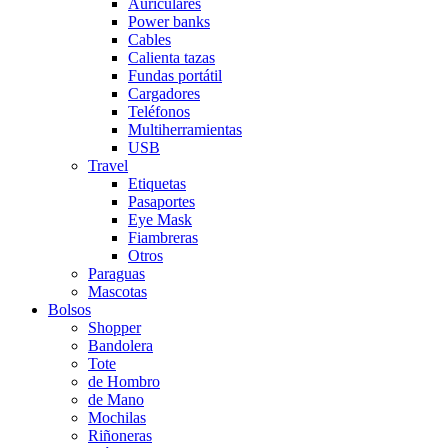
Auriculares
Power banks
Cables
Calienta tazas
Fundas portátil
Cargadores
Teléfonos
Multiherramientas
USB
Travel
Etiquetas
Pasaportes
Eye Mask
Fiambreras
Otros
Paraguas
Mascotas
Bolsos
Shopper
Bandolera
Tote
de Hombro
de Mano
Mochilas
Riñoneras