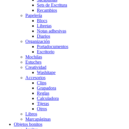
Sets de Escritura
Recambios
Papelería
Blocs
Libretas
Notas adhesivas
Diarios
Organización
Portadocumentos
Escritorio
Mochilas
Estuches
Creatividad
Washitape
Accesorios
Clips
Grapadora
Reglas
Calculadora
Tijeras
Otros
Libros
Marcapáginas
Objetos bonitos