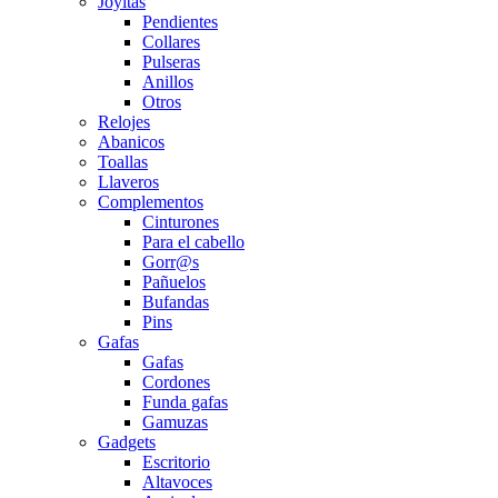
Joyitas
Pendientes
Collares
Pulseras
Anillos
Otros
Relojes
Abanicos
Toallas
Llaveros
Complementos
Cinturones
Para el cabello
Gorr@s
Pañuelos
Bufandas
Pins
Gafas
Gafas
Cordones
Funda gafas
Gamuzas
Gadgets
Escritorio
Altavoces