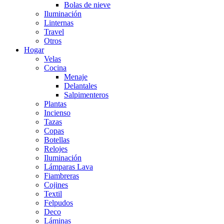
Bolas de nieve
Iluminación
Linternas
Travel
Otros
Hogar
Velas
Cocina
Menaje
Delantales
Salpimenteros
Plantas
Incienso
Tazas
Copas
Botellas
Relojes
Iluminación
Lámparas Lava
Fiambreras
Cojines
Textil
Felpudos
Deco
Láminas