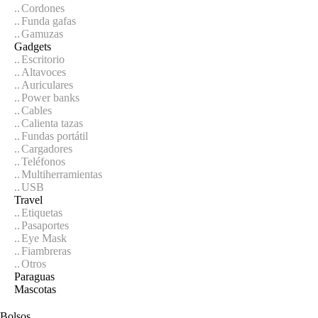
Cordones
Funda gafas
Gamuzas
Gadgets
Escritorio
Altavoces
Auriculares
Power banks
Cables
Calienta tazas
Fundas portátil
Cargadores
Teléfonos
Multiherramientas
USB
Travel
Etiquetas
Pasaportes
Eye Mask
Fiambreras
Otros
Paraguas
Mascotas
Bolsos