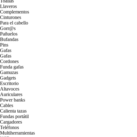
Toallas
Llaveros
Complementos
Cinturones
Para el cabello
Gorr@s
Pañuelos
Bufandas
Pins
Gafas
Gafas
Cordones
Funda gafas
Gamuzas
Gadgets
Escritorio
Altavoces
Auriculares
Power banks
Cables
Calienta tazas
Fundas portátil
Cargadores
Teléfonos
Multiherramientas