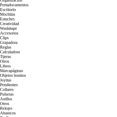
Organización
Portadocumentos
Escritorio
Mochilas
Estuches
Creatividad
Washitape
Accesorios
Clips
Grapadora
Reglas
Calculadora
Tijeras
Otros
Libros
Marcapáginas
Objetos bonitos
Joyitas
Pendientes
Collares
Pulseras
Anillos
Otros
Relojes
Abanicos