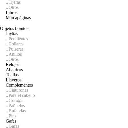
Tijeras
Otros
Libros
Marcapáginas
Objetos bonitos
Joyitas
Pendientes
Collares
Pulseras
Anillos
Otros
Relojes
Abanicos
Toallas
Llaveros
Complementos
Cinturones
Para el cabello
Gorr@s
Pañuelos
Bufandas
Pins
Gafas
Gafas