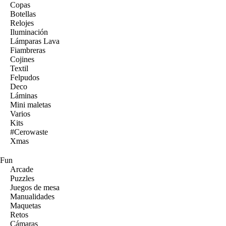
Copas
Botellas
Relojes
Iluminación
Lámparas Lava
Fiambreras
Cojines
Textil
Felpudos
Deco
Láminas
Mini maletas
Varios
Kits
#Cerowaste
Xmas
Fun
Arcade
Puzzles
Juegos de mesa
Manualidades
Maquetas
Retos
Cámaras