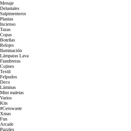
Menaje
Delantales
Salpimenteros
Plantas
Incienso
Tazas
Copas
Botellas
Relojes
Iluminación
Lámparas Lava
Fiambreras
Cojines
Textil
Felpudos
Deco
Láminas
Mini maletas
Varios
Kits
#Cerowaste
Xmas
Fun
Arcade
Puzzles