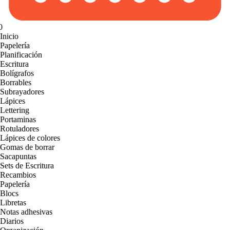
0
Inicio
Papelería
Planificación
Escritura
Bolígrafos
Borrables
Subrayadores
Lápices
Lettering
Portaminas
Rotuladores
Lápices de colores
Gomas de borrar
Sacapuntas
Sets de Escritura
Recambios
Papelería
Blocs
Libretas
Notas adhesivas
Diarios