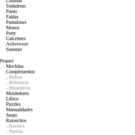
Camisas
Sudaderas
Punto
Faldas
Pantalones
Monos
Party
Calcetines
Activewear
Summer
Peques
Mochilas
Complementos
Bolsos
Riñoneras
Monederos
Mordedores
Libros
Puzzles
Manualidades
Juego
Ratoncitos
Ratones
Puertas