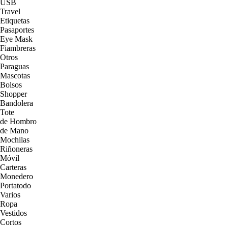
USB
Travel
Etiquetas
Pasaportes
Eye Mask
Fiambreras
Otros
Paraguas
Mascotas
Bolsos
Shopper
Bandolera
Tote
de Hombro
de Mano
Mochilas
Riñoneras
Móvil
Carteras
Monedero
Portatodo
Varios
Ropa
Vestidos
Cortos