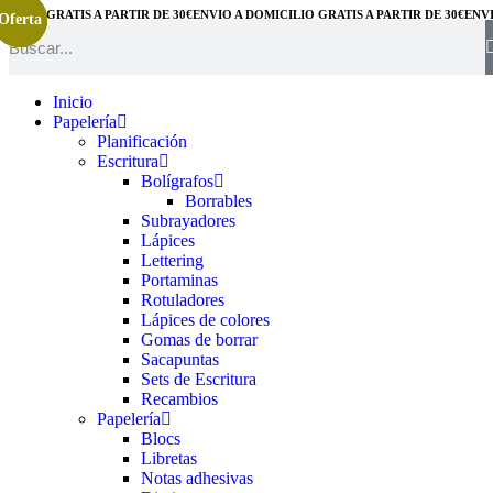
ILIO GRATIS A PARTIR DE 30€
ENVÍO A DOMICILIO GRATIS A PARTIR DE 30€
ENVÍO 
Oferta
Oferta
Oferta
Oferta
Oferta
Oferta
Inicio
Papelería
Planificación
Escritura
Bolígrafos
Borrables
Subrayadores
Lápices
Lettering
Portaminas
Rotuladores
Lápices de colores
Gomas de borrar
Sacapuntas
Sets de Escritura
Recambios
Papelería
Blocs
Libretas
Notas adhesivas