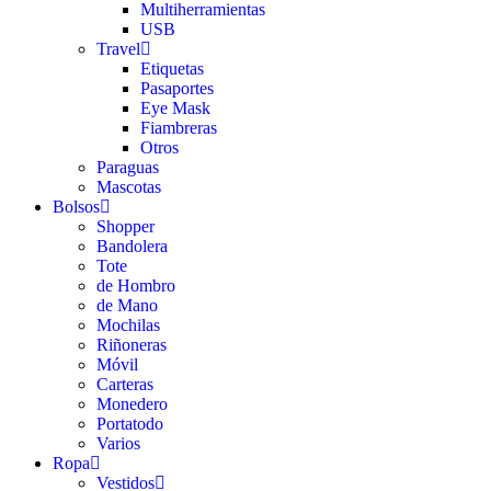
Multiherramientas
USB
Travel
Etiquetas
Pasaportes
Eye Mask
Fiambreras
Otros
Paraguas
Mascotas
Bolsos
Shopper
Bandolera
Tote
de Hombro
de Mano
Mochilas
Riñoneras
Móvil
Carteras
Monedero
Portatodo
Varios
Ropa
Vestidos