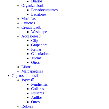
Diarios
Organización
Portadocumentos
Escritorio
Mochilas
Estuches
Creatividad
Washitape
Accesorios
Clips
Grapadora
Reglas
Calculadora
Tijeras
Otros
Libros
Marcapáginas
Objetos bonitos
Joyitas
Pendientes
Collares
Pulseras
Anillos
Otros
Relojes