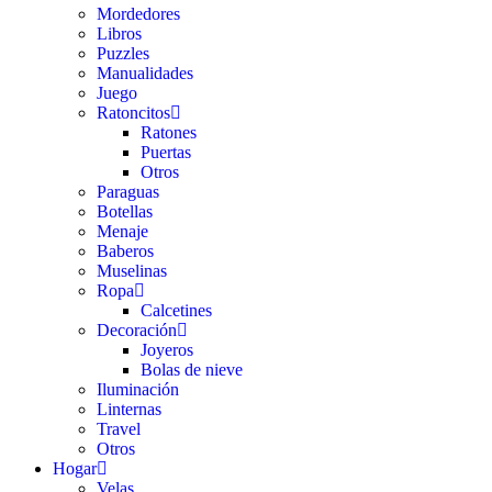
Mordedores
Libros
Puzzles
Manualidades
Juego
Ratoncitos
Ratones
Puertas
Otros
Paraguas
Botellas
Menaje
Baberos
Muselinas
Ropa
Calcetines
Decoración
Joyeros
Bolas de nieve
Iluminación
Linternas
Travel
Otros
Hogar
Velas