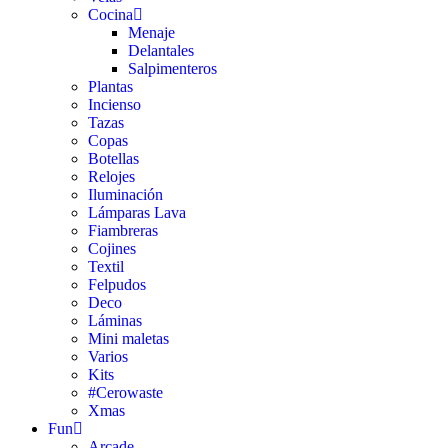
Cocina
Menaje
Delantales
Salpimenteros
Plantas
Incienso
Tazas
Copas
Botellas
Relojes
Iluminación
Lámparas Lava
Fiambreras
Cojines
Textil
Felpudos
Deco
Láminas
Mini maletas
Varios
Kits
#Cerowaste
Xmas
Fun
Arcade