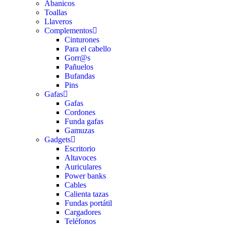
Abanicos
Toallas
Llaveros
Complementos
Cinturones
Para el cabello
Gorr@s
Pañuelos
Bufandas
Pins
Gafas
Gafas
Cordones
Funda gafas
Gamuzas
Gadgets
Escritorio
Altavoces
Auriculares
Power banks
Cables
Calienta tazas
Fundas portátil
Cargadores
Teléfonos