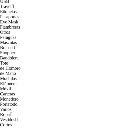
USB
Travel
Etiquetas
Pasaportes
Eye Mask
Fiambreras
Otros
Paraguas
Mascotas
Bolsos
Shopper
Bandolera
Tote
de Hombro
de Mano
Mochilas
Riñoneras
Móvil
Carteras
Monedero
Portatodo
Varios
Ropa
Vestidos
Cortos