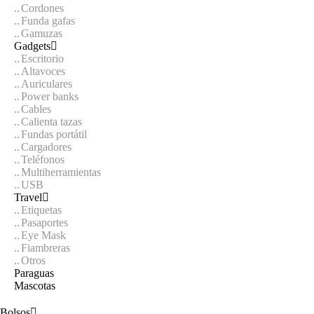
Cordones
Funda gafas
Gamuzas
Gadgets
Escritorio
Altavoces
Auriculares
Power banks
Cables
Calienta tazas
Fundas portátil
Cargadores
Teléfonos
Multiherramientas
USB
Travel
Etiquetas
Pasaportes
Eye Mask
Fiambreras
Otros
Paraguas
Mascotas
Bolsos