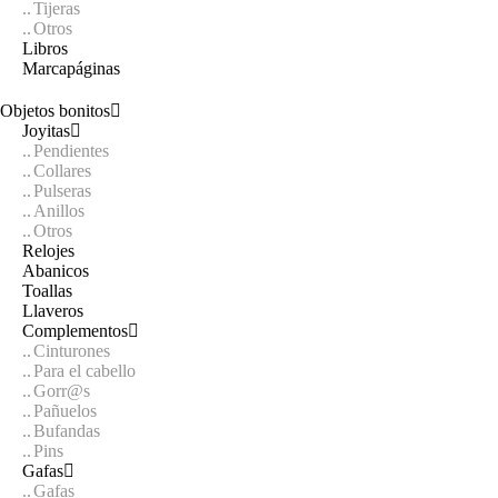
Tijeras
Otros
Libros
Marcapáginas
Objetos bonitos
Joyitas
Pendientes
Collares
Pulseras
Anillos
Otros
Relojes
Abanicos
Toallas
Llaveros
Complementos
Cinturones
Para el cabello
Gorr@s
Pañuelos
Bufandas
Pins
Gafas
Gafas