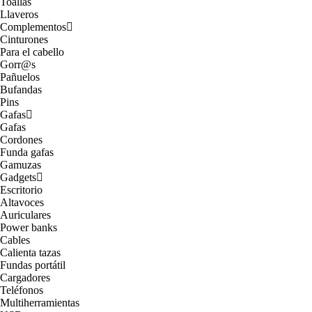
Toallas
Llaveros
Complementos
Cinturones
Para el cabello
Gorr@s
Pañuelos
Bufandas
Pins
Gafas
Gafas
Cordones
Funda gafas
Gamuzas
Gadgets
Escritorio
Altavoces
Auriculares
Power banks
Cables
Calienta tazas
Fundas portátil
Cargadores
Teléfonos
Multiherramientas