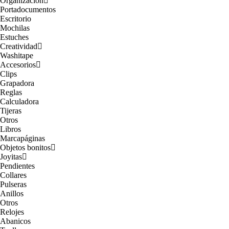
Organización
Portadocumentos
Escritorio
Mochilas
Estuches
Creatividad
Washitape
Accesorios
Clips
Grapadora
Reglas
Calculadora
Tijeras
Otros
Libros
Marcapáginas
Objetos bonitos
Joyitas
Pendientes
Collares
Pulseras
Anillos
Otros
Relojes
Abanicos