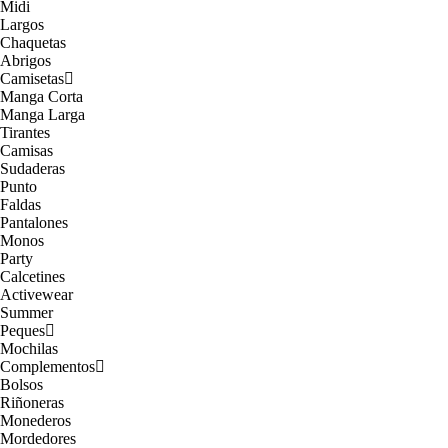
Midi
Largos
Chaquetas
Abrigos
Camisetas
Manga Corta
Manga Larga
Tirantes
Camisas
Sudaderas
Punto
Faldas
Pantalones
Monos
Party
Calcetines
Activewear
Summer
Peques
Mochilas
Complementos
Bolsos
Riñoneras
Monederos
Mordedores