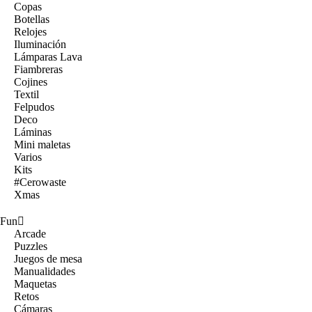
Copas
Botellas
Relojes
Iluminación
Lámparas Lava
Fiambreras
Cojines
Textil
Felpudos
Deco
Láminas
Mini maletas
Varios
Kits
#Cerowaste
Xmas
Fun
Arcade
Puzzles
Juegos de mesa
Manualidades
Maquetas
Retos
Cámaras