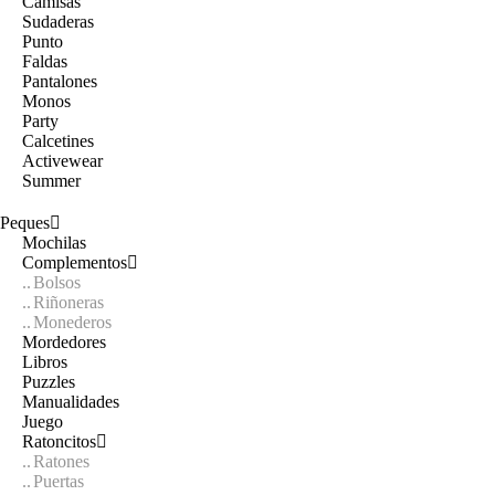
Camisas
Sudaderas
Punto
Faldas
Pantalones
Monos
Party
Calcetines
Activewear
Summer
Peques
Mochilas
Complementos
Bolsos
Riñoneras
Monederos
Mordedores
Libros
Puzzles
Manualidades
Juego
Ratoncitos
Ratones
Puertas