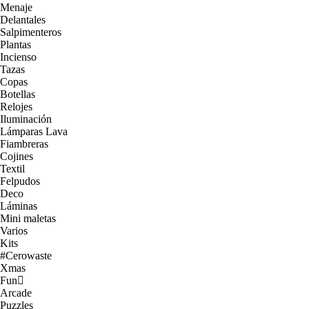
Menaje
Delantales
Salpimenteros
Plantas
Incienso
Tazas
Copas
Botellas
Relojes
Iluminación
Lámparas Lava
Fiambreras
Cojines
Textil
Felpudos
Deco
Láminas
Mini maletas
Varios
Kits
#Cerowaste
Xmas
Fun
Arcade
Puzzles