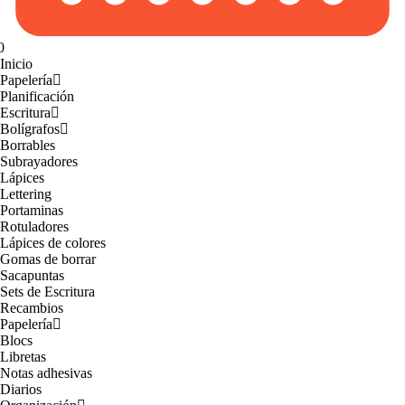
0
Inicio
Papelería
Planificación
Escritura
Bolígrafos
Borrables
Subrayadores
Lápices
Lettering
Portaminas
Rotuladores
Lápices de colores
Gomas de borrar
Sacapuntas
Sets de Escritura
Recambios
Papelería
Blocs
Libretas
Notas adhesivas
Diarios