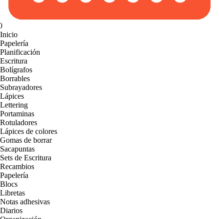
0
Inicio
Papelería
Planificación
Escritura
Bolígrafos
Borrables
Subrayadores
Lápices
Lettering
Portaminas
Rotuladores
Lápices de colores
Gomas de borrar
Sacapuntas
Sets de Escritura
Recambios
Papelería
Blocs
Libretas
Notas adhesivas
Diarios