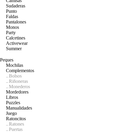
Camisas
Sudaderas
Punto
Faldas
Pantalones
Monos
Party
Calcetines
Activewear
Summer
Peques
Mochilas
Complementos
Bolsos
Riñoneras
Monederos
Mordedores
Libros
Puzzles
Manualidades
Juego
Ratoncitos
Ratones
Puertas