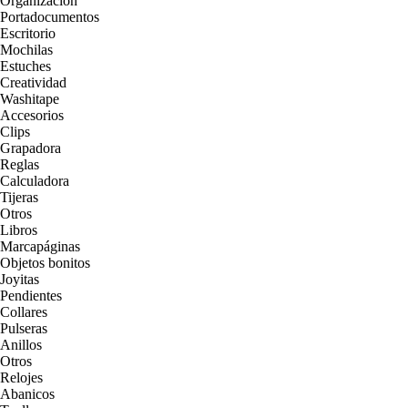
Organización
Portadocumentos
Escritorio
Mochilas
Estuches
Creatividad
Washitape
Accesorios
Clips
Grapadora
Reglas
Calculadora
Tijeras
Otros
Libros
Marcapáginas
Objetos bonitos
Joyitas
Pendientes
Collares
Pulseras
Anillos
Otros
Relojes
Abanicos