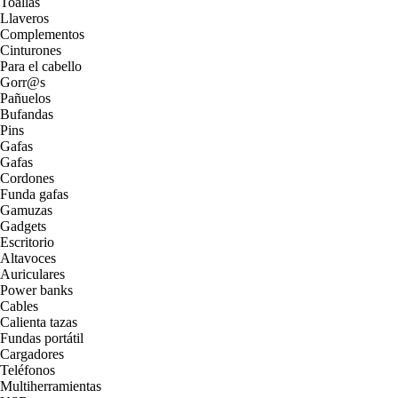
Toallas
Llaveros
Complementos
Cinturones
Para el cabello
Gorr@s
Pañuelos
Bufandas
Pins
Gafas
Gafas
Cordones
Funda gafas
Gamuzas
Gadgets
Escritorio
Altavoces
Auriculares
Power banks
Cables
Calienta tazas
Fundas portátil
Cargadores
Teléfonos
Multiherramientas