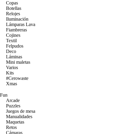
Copas
Botellas
Relojes
Iluminación
Lámparas Lava
Fiambreras
Cojines
Textil
Felpudos
Deco
Láminas
Mini maletas
Varios
Kits
#Cerowaste
Xmas
Fun
Arcade
Puzzles
Juegos de mesa
Manualidades
Maquetas
Retos
Cámaras