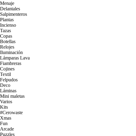
Menaje
Delantales
Salpimenteros
Plantas
Incienso
Tazas
Copas
Botellas
Relojes
Iluminación
Lámparas Lava
Fiambreras
Cojines
Textil
Felpudos
Deco
Láminas
Mini maletas
Varios
Kits
#Cerowaste
Xmas
Fun
Arcade
Puzzles