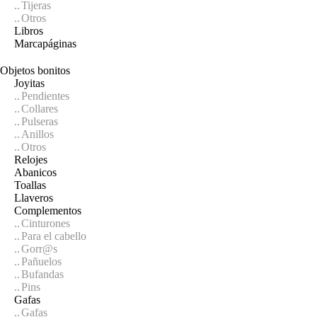
Tijeras
Otros
Libros
Marcapáginas
Objetos bonitos
Joyitas
Pendientes
Collares
Pulseras
Anillos
Otros
Relojes
Abanicos
Toallas
Llaveros
Complementos
Cinturones
Para el cabello
Gorr@s
Pañuelos
Bufandas
Pins
Gafas
Gafas