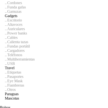
Cordones
Funda gafas
Gamuzas
Gadgets
Escritorio
Altavoces
Auriculares
Power banks
Cables
Calienta tazas
Fundas portátil
Cargadores
Teléfonos
Multiherramientas
USB
Travel
Etiquetas
Pasaportes
Eye Mask
Fiambreras
Otros
Paraguas
Mascotas
Bolsos