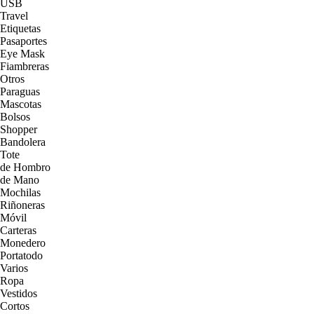
USB
Travel
Etiquetas
Pasaportes
Eye Mask
Fiambreras
Otros
Paraguas
Mascotas
Bolsos
Shopper
Bandolera
Tote
de Hombro
de Mano
Mochilas
Riñoneras
Móvil
Carteras
Monedero
Portatodo
Varios
Ropa
Vestidos
Cortos