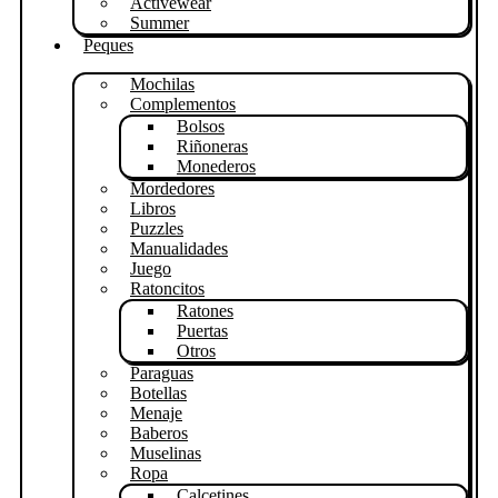
Activewear
Summer
Peques
Mochilas
Complementos
Bolsos
Riñoneras
Monederos
Mordedores
Libros
Puzzles
Manualidades
Juego
Ratoncitos
Ratones
Puertas
Otros
Paraguas
Botellas
Menaje
Baberos
Muselinas
Ropa
Calcetines