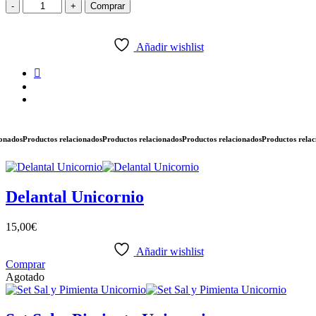
Clips
-
+
Comprar
Unicornio
cantidad
Añadir wishlist
ados
Productos relacionados
Productos relacionados
Productos relacionados
Productos relacio
Delantal Unicornio
15,00
€
Añadir wishlist
Comprar
Agotado