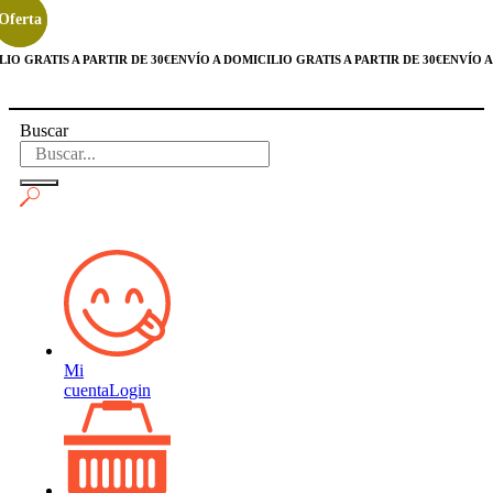
Oferta
Oferta
 GRATIS A PARTIR DE 30€
ENVÍO A DOMICILIO GRATIS A PARTIR DE 30€
ENVÍO A DO
Buscar
Mi
cuenta
Login