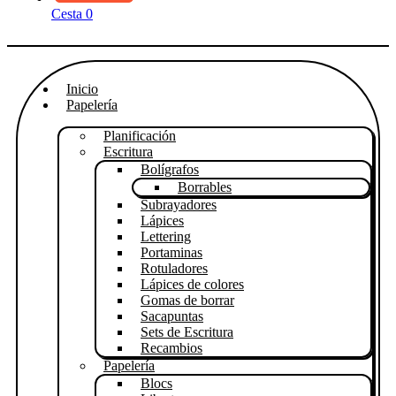
Cesta
0
Inicio
Papelería
Planificación
Escritura
Bolígrafos
Borrables
Subrayadores
Lápices
Lettering
Portaminas
Rotuladores
Lápices de colores
Gomas de borrar
Sacapuntas
Sets de Escritura
Recambios
Papelería
Blocs