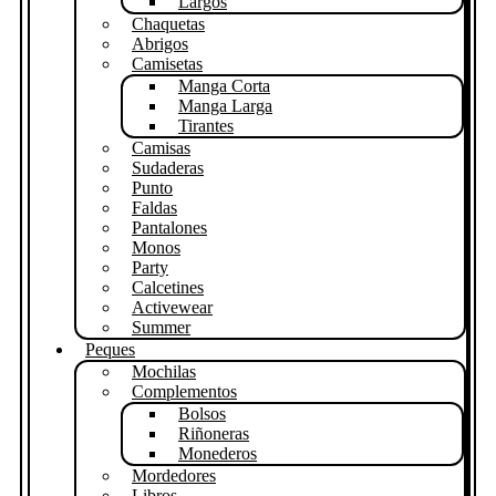
Largos
Chaquetas
Abrigos
Camisetas
Manga Corta
Manga Larga
Tirantes
Camisas
Sudaderas
Punto
Faldas
Pantalones
Monos
Party
Calcetines
Activewear
Summer
Peques
Mochilas
Complementos
Bolsos
Riñoneras
Monederos
Mordedores
Libros