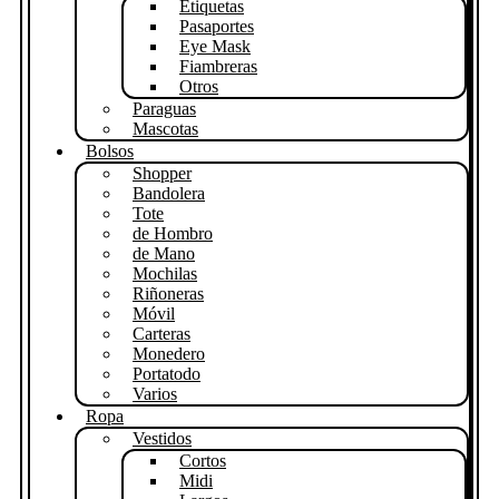
Etiquetas
Pasaportes
Eye Mask
Fiambreras
Otros
Paraguas
Mascotas
Bolsos
Shopper
Bandolera
Tote
de Hombro
de Mano
Mochilas
Riñoneras
Móvil
Carteras
Monedero
Portatodo
Varios
Ropa
Vestidos
Cortos
Midi