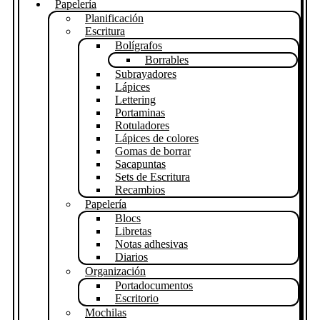
Papelería
Planificación
Escritura
Bolígrafos
Borrables
Subrayadores
Lápices
Lettering
Portaminas
Rotuladores
Lápices de colores
Gomas de borrar
Sacapuntas
Sets de Escritura
Recambios
Papelería
Blocs
Libretas
Notas adhesivas
Diarios
Organización
Portadocumentos
Escritorio
Mochilas