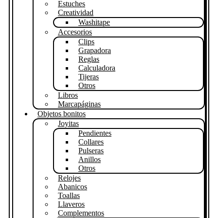
Estuches
Creatividad
Washitape
Accesorios
Clips
Grapadora
Reglas
Calculadora
Tijeras
Otros
Libros
Marcapáginas
Objetos bonitos
Joyitas
Pendientes
Collares
Pulseras
Anillos
Otros
Relojes
Abanicos
Toallas
Llaveros
Complementos