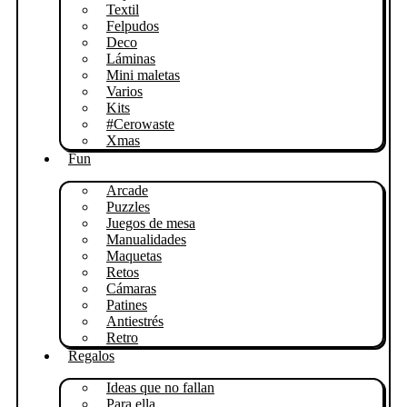
Textil
Felpudos
Deco
Láminas
Mini maletas
Varios
Kits
#Cerowaste
Xmas
Fun
Arcade
Puzzles
Juegos de mesa
Manualidades
Maquetas
Retos
Cámaras
Patines
Antiestrés
Retro
Regalos
Ideas que no fallan
Para ella