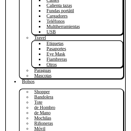
Cables
Calienta tazas
Fundas portátil
Cargadores
Teléfonos
Multiherramientas
USB
Travel
Etiquetas
Pasaportes
Eye Mask
Fiambreras
Otros
Paraguas
Mascotas
Bolsos
Shopper
Bandolera
Tote
de Hombro
de Mano
Mochilas
Riñoneras
Móvil