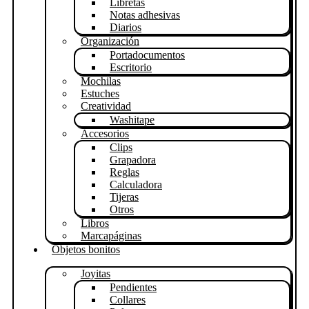
Libretas
Notas adhesivas
Diarios
Organización
Portadocumentos
Escritorio
Mochilas
Estuches
Creatividad
Washitape
Accesorios
Clips
Grapadora
Reglas
Calculadora
Tijeras
Otros
Libros
Marcapáginas
Objetos bonitos
Joyitas
Pendientes
Collares