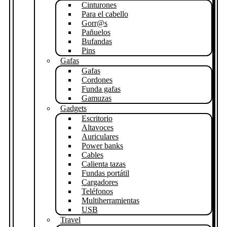
Cinturones
Para el cabello
Gorr@s
Pañuelos
Bufandas
Pins
Gafas
Gafas
Cordones
Funda gafas
Gamuzas
Gadgets
Escritorio
Altavoces
Auriculares
Power banks
Cables
Calienta tazas
Fundas portátil
Cargadores
Teléfonos
Multiherramientas
USB
Travel