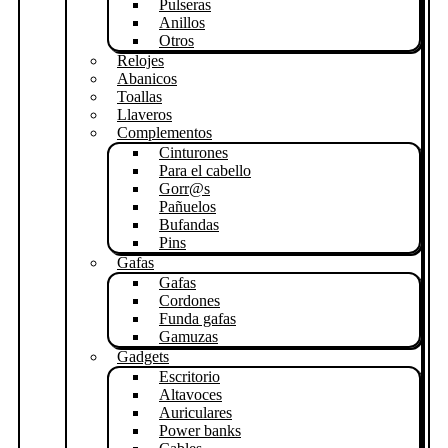
Pulseras
Anillos
Otros
Relojes
Abanicos
Toallas
Llaveros
Complementos
Cinturones
Para el cabello
Gorr@s
Pañuelos
Bufandas
Pins
Gafas
Gafas
Cordones
Funda gafas
Gamuzas
Gadgets
Escritorio
Altavoces
Auriculares
Power banks