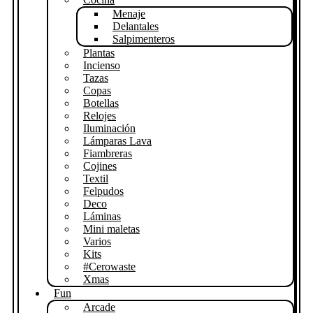
Menaje
Delantales
Salpimenteros
Plantas
Incienso
Tazas
Copas
Botellas
Relojes
Iluminación
Lámparas Lava
Fiambreras
Cojines
Textil
Felpudos
Deco
Láminas
Mini maletas
Varios
Kits
#Cerowaste
Xmas
Fun
Arcade