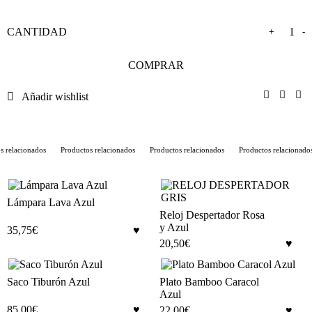
+
-
COMPRAR
Añadir wishlist
s relacionados
Productos relacionados
Productos relacionados
Productos relacionado
Lámpara Lava Azul
Reloj Despertador Rosa
y Azul
35,75
€
20,50
€
Saco Tiburón Azul
Plato Bamboo Caracol
Azul
85,00
€
22,00
€