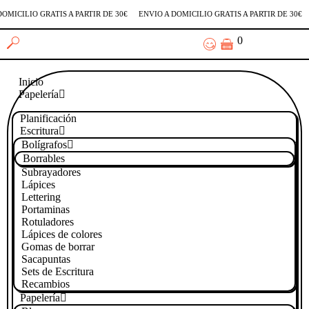
OMICILIO GRATIS A PARTIR DE 30€
ENVÍO A DOMICILIO GRATIS A PARTIR DE 30€
0
Inicio
Papelería
Planificación
Escritura
Bolígrafos
Borrables
Subrayadores
Lápices
Lettering
Portaminas
Rotuladores
Lápices de colores
Gomas de borrar
Sacapuntas
Sets de Escritura
Recambios
Papelería