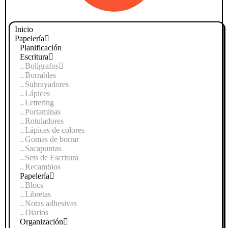
Inicio
Papelería
Planificación
Escritura
Bolígrafos
Borrables
Subrayadores
Lápices
Lettering
Portaminas
Rotuladores
Lápices de colores
Gomas de borrar
Sacapuntas
Sets de Escritura
Recambios
Papelería
Blocs
Libretas
Notas adhesivas
Diarios
Organización