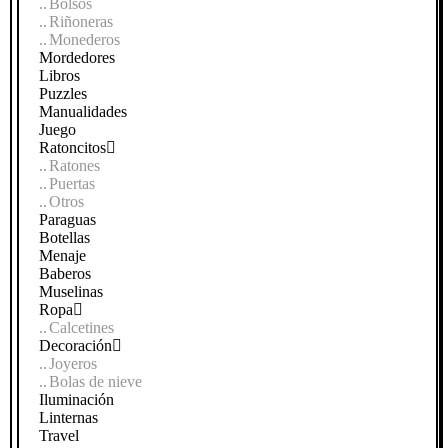
Bolsos
Riñoneras
Monederos
Mordedores
Libros
Puzzles
Manualidades
Juego
Ratoncitos
Ratones
Puertas
Otros
Paraguas
Botellas
Menaje
Baberos
Muselinas
Ropa
Calcetines
Decoración
Joyeros
Bolas de nieve
Iluminación
Linternas
Travel