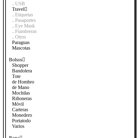
USB
Travel
Etiquetas
Pasaportes
Eye Mask
Fiambreras
Otros
Paraguas
Mascotas
Bolsos
Shopper
Bandolera
Tote
de Hombro
de Mano
Mochilas
Riñoneras
Móvil
Carteras
Monedero
Portatodo
Varios
Ropa