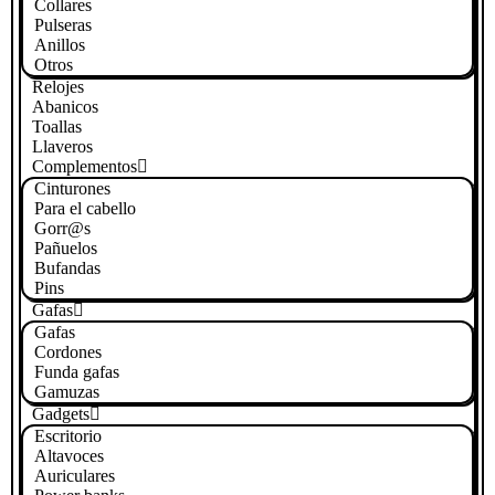
Collares
Pulseras
Anillos
Otros
Relojes
Abanicos
Toallas
Llaveros
Complementos
Cinturones
Para el cabello
Gorr@s
Pañuelos
Bufandas
Pins
Gafas
Gafas
Cordones
Funda gafas
Gamuzas
Gadgets
Escritorio
Altavoces
Auriculares