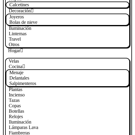
Calcetines
Decoración
Joyeros
Bolas de nieve
Iluminación
Linternas
Travel
Otros
Hogar
Velas
Cocina
Menaje
Delantales
Salpimenteros
Plantas
Incienso
Tazas
Copas
Botellas
Relojes
Iluminación
Lámparas Lava
Fiambreras