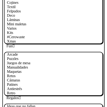
Cojines
Textil
Felpudos
Deco
Láminas
Mini maletas
Varios
Kits
#Cerowaste
Xmas
Fun
Arcade
Puzzles
Juegos de mesa
Manualidades
Maquetas
Retos
Cámaras
Patines
Antiestrés
Retro
Regalos
Ideas que no fallan