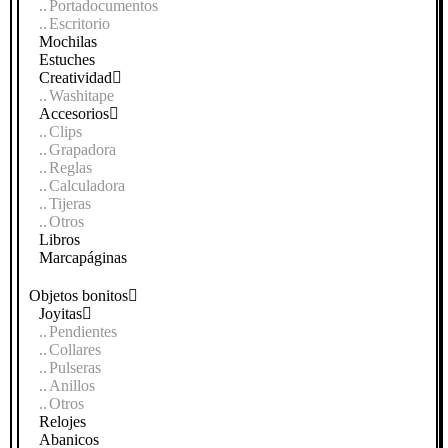
Portadocumentos
Escritorio
Mochilas
Estuches
Creatividad
Washitape
Accesorios
Clips
Grapadora
Reglas
Calculadora
Tijeras
Otros
Libros
Marcapáginas
Objetos bonitos
Joyitas
Pendientes
Collares
Pulseras
Anillos
Otros
Relojes
Abanicos