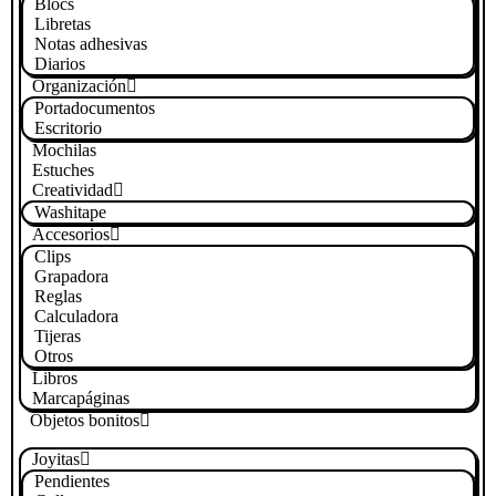
Blocs
Libretas
Notas adhesivas
Diarios
Organización
Portadocumentos
Escritorio
Mochilas
Estuches
Creatividad
Washitape
Accesorios
Clips
Grapadora
Reglas
Calculadora
Tijeras
Otros
Libros
Marcapáginas
Objetos bonitos
Joyitas
Pendientes