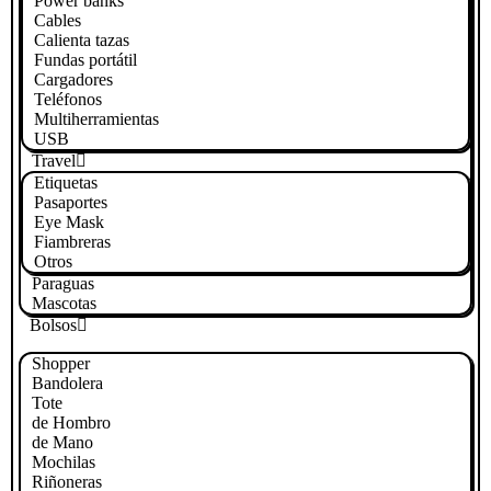
Power banks
Cables
Calienta tazas
Fundas portátil
Cargadores
Teléfonos
Multiherramientas
USB
Travel
Etiquetas
Pasaportes
Eye Mask
Fiambreras
Otros
Paraguas
Mascotas
Bolsos
Shopper
Bandolera
Tote
de Hombro
de Mano
Mochilas
Riñoneras