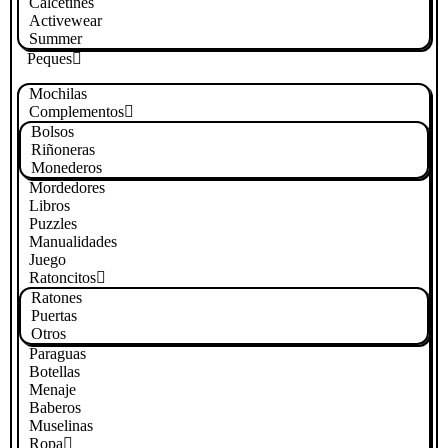
Calcetines
Activewear
Summer
Peques
Mochilas
Complementos
Bolsos
Riñoneras
Monederos
Mordedores
Libros
Puzzles
Manualidades
Juego
Ratoncitos
Ratones
Puertas
Otros
Paraguas
Botellas
Menaje
Baberos
Muselinas
Ropa