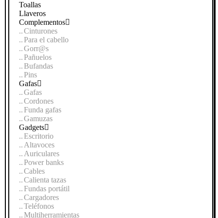
Toallas
Llaveros
Complementos
Cinturones
Para el cabello
Gorr@s
Pañuelos
Bufandas
Pins
Gafas
Gafas
Cordones
Funda gafas
Gamuzas
Gadgets
Escritorio
Altavoces
Auriculares
Power banks
Cables
Calienta tazas
Fundas portátil
Cargadores
Teléfonos
Multiherramientas