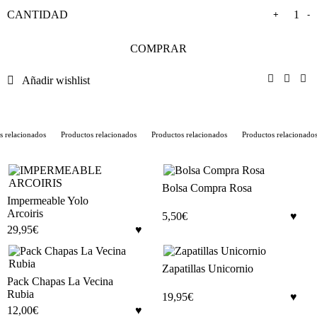
+
-
COMPRAR
Añadir wishlist
 relacionados
Productos relacionados
Productos relacionados
Productos relacionados
Bolsa Compra Rosa
Impermeable Yolo
Arcoiris
5,50
€
29,95
€
Zapatillas Unicornio
Pack Chapas La Vecina
Rubia
19,95
€
12,00
€