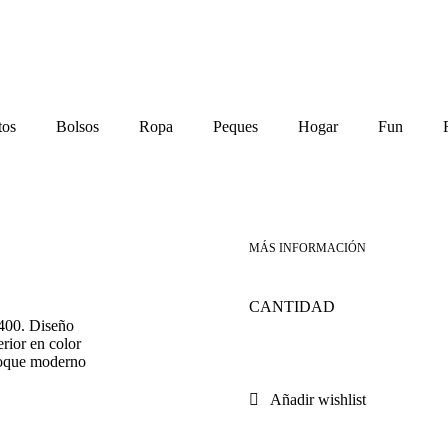
tos
Bolsos
Ropa
Peques
Hogar
Fun
Gafas
400. Diseño
erior en color
 toque moderno
de
Añadir wishlist
Sol