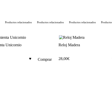
It's
Productos relacionados
Productos relacionados
Productos relacionados
Productos 
Fucking
Hot
enta Unicornio
Reloj Madera
cantidad
28,00
€
Comprar