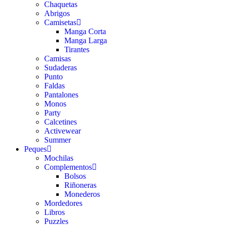
Chaquetas
Abrigos
Camisetas
Manga Corta
Manga Larga
Tirantes
Camisas
Sudaderas
Punto
Faldas
Pantalones
Monos
Party
Calcetines
Activewear
Summer
Peques
Mochilas
Complementos
Bolsos
Riñoneras
Monederos
Mordedores
Libros
Puzzles