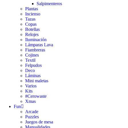
Salpimenteros
Plantas
Incienso
Tazas
Copas
Botellas
Relojes
Iluminación
Lámparas Lava
Fiambreras
Cojines
Textil
Felpudos
Deco
Láminas
Mini maletas
Varios
Kits
#Cerowaste
Xmas
Fun
Arcade
Puzzles
Juegos de mesa
Manualidades