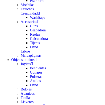
Escritorio
Mochilas
Estuches
Creatividad
Washitape
Accesorios
Clips
Grapadora
Reglas
Calculadora
Tijeras
Otros
Libros
Marcapáginas
Objetos bonitos
Joyitas
Pendientes
Collares
Pulseras
Anillos
Otros
Relojes
Abanicos
Toallas
Llaveros