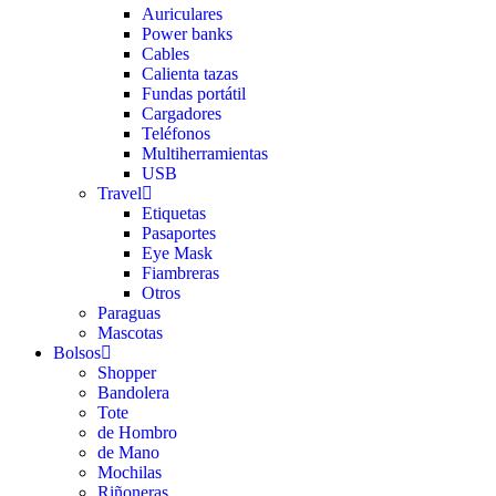
Auriculares
Power banks
Cables
Calienta tazas
Fundas portátil
Cargadores
Teléfonos
Multiherramientas
USB
Travel
Etiquetas
Pasaportes
Eye Mask
Fiambreras
Otros
Paraguas
Mascotas
Bolsos
Shopper
Bandolera
Tote
de Hombro
de Mano
Mochilas
Riñoneras