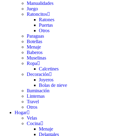
Manualidades
Juego
Ratoncitos
Ratones
Puertas
Otros
Paraguas
Botellas
Menaje
Baberos
Muselinas
Ropa
Calcetines
Decoración
Joyeros
Bolas de nieve
Iluminación
Linternas
Travel
Otros
Hogar
Velas
Cocina
Menaje
Delantales