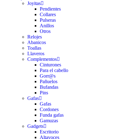
Joyitas
Pendientes
Collares
Pulseras
Anillos
Otros
Relojes
Abanicos
Toallas
Llaveros
Complementos
Cinturones
Para el cabello
Gorr@s
Pañuelos
Bufandas
Pins
Gafas
Gafas
Cordones
Funda gafas
Gamuzas
Gadgets
Escritorio
Altavoces