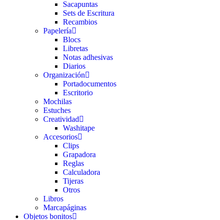
Sacapuntas
Sets de Escritura
Recambios
Papelería
Blocs
Libretas
Notas adhesivas
Diarios
Organización
Portadocumentos
Escritorio
Mochilas
Estuches
Creatividad
Washitape
Accesorios
Clips
Grapadora
Reglas
Calculadora
Tijeras
Otros
Libros
Marcapáginas
Objetos bonitos