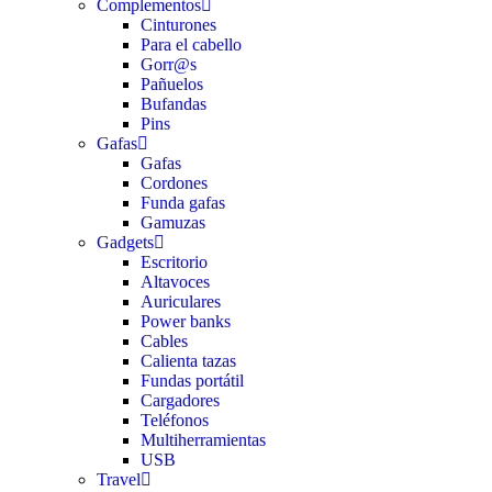
Complementos
Cinturones
Para el cabello
Gorr@s
Pañuelos
Bufandas
Pins
Gafas
Gafas
Cordones
Funda gafas
Gamuzas
Gadgets
Escritorio
Altavoces
Auriculares
Power banks
Cables
Calienta tazas
Fundas portátil
Cargadores
Teléfonos
Multiherramientas
USB
Travel