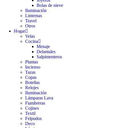
Joyeros
Bolas de nieve
Iluminación
Linternas
Travel
Otros
Hogar
Velas
Cocina
Menaje
Delantales
Salpimenteros
Plantas
Incienso
Tazas
Copas
Botellas
Relojes
Iluminación
Lámparas Lava
Fiambreras
Cojines
Textil
Felpudos
Deco