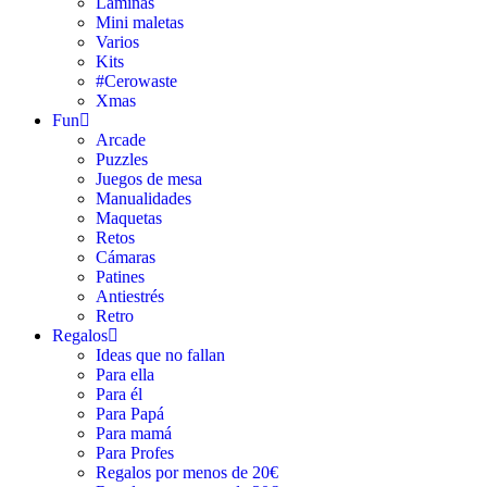
Láminas
Mini maletas
Varios
Kits
#Cerowaste
Xmas
Fun
Arcade
Puzzles
Juegos de mesa
Manualidades
Maquetas
Retos
Cámaras
Patines
Antiestrés
Retro
Regalos
Ideas que no fallan
Para ella
Para él
Para Papá
Para mamá
Para Profes
Regalos por menos de 20€