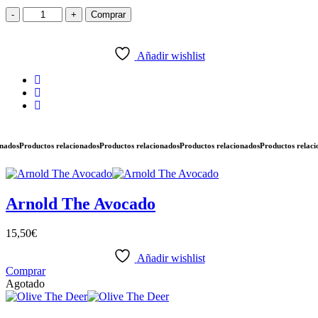
-
+
Comprar
Añadir wishlist
os
Productos relacionados
Productos relacionados
Productos relacionados
Productos relaciona
Arnold The Avocado
15,50
€
Añadir wishlist
Comprar
Agotado