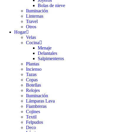
Joyeros
Bolas de nieve
Iluminación
Linternas
Travel
Otros
Hogar
Velas
Cocina
Menaje
Delantales
Salpimenteros
Plantas
Incienso
Tazas
Copas
Botellas
Relojes
Iluminación
Lámparas Lava
Fiambreras
Cojines
Textil
Felpudos
Deco