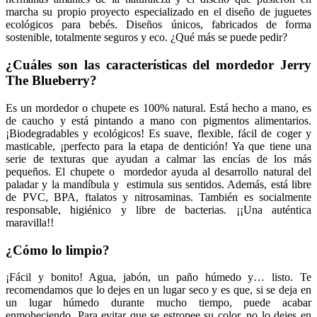
marcha su propio proyecto especializado en el diseño de juguetes
ecológicos para bebés. Diseños únicos, fabricados de forma
sostenible, totalmente seguros y eco. ¿Qué más se puede pedir?
¿Cuáles son las características del mordedor
Jerry
The Blueberry
?
Es un mordedor o chupete es 100% natural. Está hecho a mano, es
de caucho y está pintando a mano con pigmentos alimentarios.
¡Biodegradables y ecológicos! Es suave, flexible, fácil de coger y
masticable, ¡perfecto para la etapa de dentición! Ya que tiene una
serie de texturas que ayudan a calmar las encías de los más
pequeños. El chupete o mordedor ayuda al desarrollo natural del
paladar y la mandíbula y estimula sus sentidos. Además, está libre
de PVC, BPA, ftalatos y nitrosaminas. También es socialmente
responsable, higiénico y libre de bacterias. ¡¡Una auténtica
maravilla!!
¿Cómo lo limpio?
¡Fácil y bonito! Agua, jabón, un paño húmedo y… listo. Te
recomendamos que lo dejes en un lugar seco y es que, si se deja en
un lugar húmedo durante mucho tiempo, puede acabar
enmoheciendo. Para evitar que se estropee su color, no lo dejes en