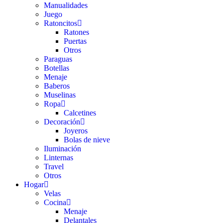
Manualidades
Juego
Ratoncitos
Ratones
Puertas
Otros
Paraguas
Botellas
Menaje
Baberos
Muselinas
Ropa
Calcetines
Decoración
Joyeros
Bolas de nieve
Iluminación
Linternas
Travel
Otros
Hogar
Velas
Cocina
Menaje
Delantales