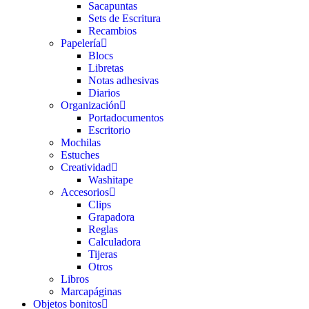
Sacapuntas
Sets de Escritura
Recambios
Papelería
Blocs
Libretas
Notas adhesivas
Diarios
Organización
Portadocumentos
Escritorio
Mochilas
Estuches
Creatividad
Washitape
Accesorios
Clips
Grapadora
Reglas
Calculadora
Tijeras
Otros
Libros
Marcapáginas
Objetos bonitos