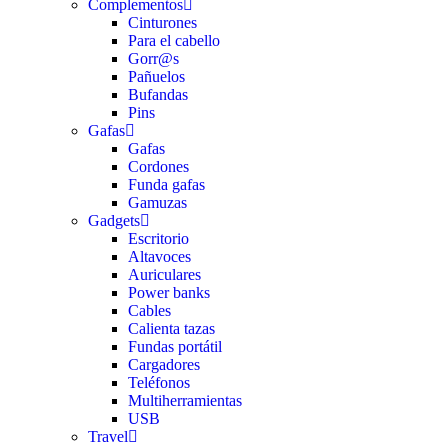
Complementos
Cinturones
Para el cabello
Gorr@s
Pañuelos
Bufandas
Pins
Gafas
Gafas
Cordones
Funda gafas
Gamuzas
Gadgets
Escritorio
Altavoces
Auriculares
Power banks
Cables
Calienta tazas
Fundas portátil
Cargadores
Teléfonos
Multiherramientas
USB
Travel