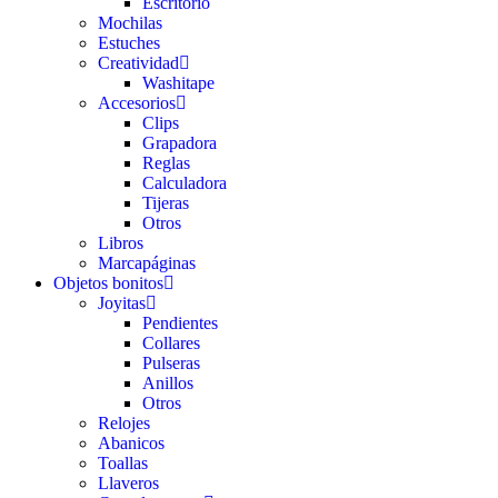
Escritorio
Mochilas
Estuches
Creatividad
Washitape
Accesorios
Clips
Grapadora
Reglas
Calculadora
Tijeras
Otros
Libros
Marcapáginas
Objetos bonitos
Joyitas
Pendientes
Collares
Pulseras
Anillos
Otros
Relojes
Abanicos
Toallas
Llaveros