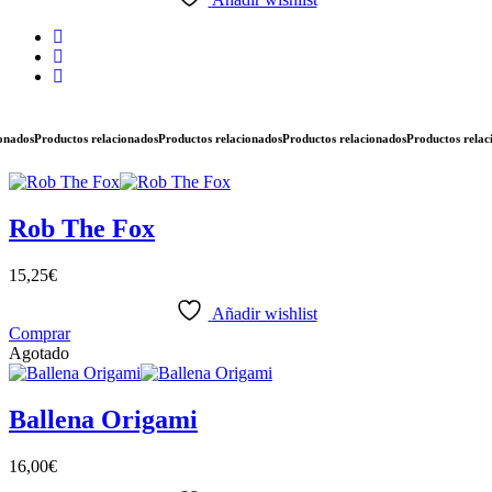
dos
Productos relacionados
Productos relacionados
Productos relacionados
Productos relacion
Rob The Fox
15,25
€
Añadir wishlist
Comprar
Agotado
Ballena Origami
16,00
€