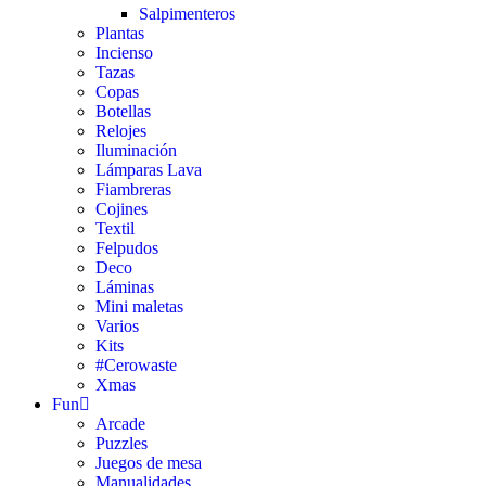
Salpimenteros
Plantas
Incienso
Tazas
Copas
Botellas
Relojes
Iluminación
Lámparas Lava
Fiambreras
Cojines
Textil
Felpudos
Deco
Láminas
Mini maletas
Varios
Kits
#Cerowaste
Xmas
Fun
Arcade
Puzzles
Juegos de mesa
Manualidades