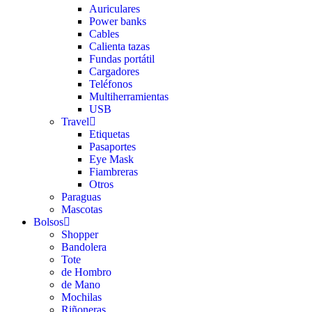
Auriculares
Power banks
Cables
Calienta tazas
Fundas portátil
Cargadores
Teléfonos
Multiherramientas
USB
Travel
Etiquetas
Pasaportes
Eye Mask
Fiambreras
Otros
Paraguas
Mascotas
Bolsos
Shopper
Bandolera
Tote
de Hombro
de Mano
Mochilas
Riñoneras