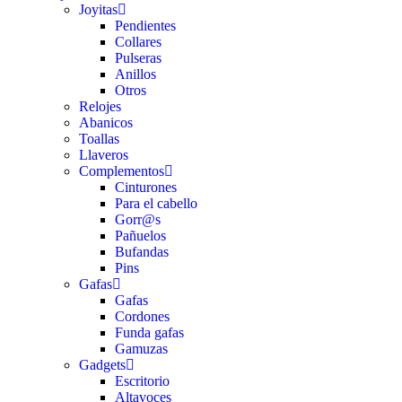
Joyitas
Pendientes
Collares
Pulseras
Anillos
Otros
Relojes
Abanicos
Toallas
Llaveros
Complementos
Cinturones
Para el cabello
Gorr@s
Pañuelos
Bufandas
Pins
Gafas
Gafas
Cordones
Funda gafas
Gamuzas
Gadgets
Escritorio
Altavoces