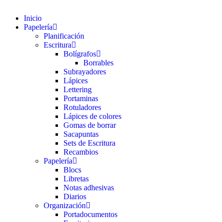
Inicio
Papelería
Planificación
Escritura
Bolígrafos
Borrables
Subrayadores
Lápices
Lettering
Portaminas
Rotuladores
Lápices de colores
Gomas de borrar
Sacapuntas
Sets de Escritura
Recambios
Papelería
Blocs
Libretas
Notas adhesivas
Diarios
Organización
Portadocumentos