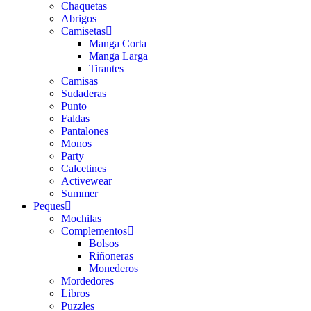
Chaquetas
Abrigos
Camisetas
Manga Corta
Manga Larga
Tirantes
Camisas
Sudaderas
Punto
Faldas
Pantalones
Monos
Party
Calcetines
Activewear
Summer
Peques
Mochilas
Complementos
Bolsos
Riñoneras
Monederos
Mordedores
Libros
Puzzles