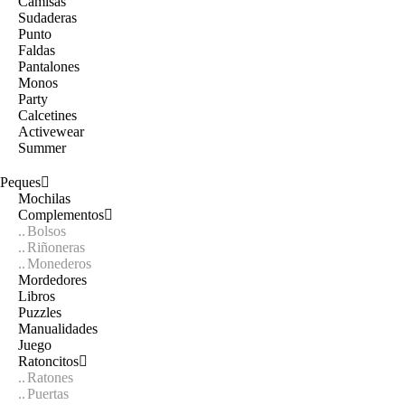
Camisas
Sudaderas
Punto
Faldas
Pantalones
Monos
Party
Calcetines
Activewear
Summer
Peques
Mochilas
Complementos
Bolsos
Riñoneras
Monederos
Mordedores
Libros
Puzzles
Manualidades
Juego
Ratoncitos
Ratones
Puertas