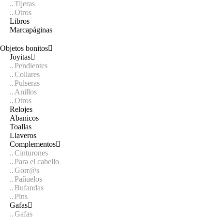
Tijeras
Otros
Libros
Marcapáginas
Objetos bonitos
Joyitas
Pendientes
Collares
Pulseras
Anillos
Otros
Relojes
Abanicos
Toallas
Llaveros
Complementos
Cinturones
Para el cabello
Gorr@s
Pañuelos
Bufandas
Pins
Gafas
Gafas