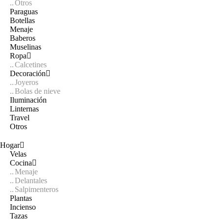
Otros
Paraguas
Botellas
Menaje
Baberos
Muselinas
Ropa
Calcetines
Decoración
Joyeros
Bolas de nieve
Iluminación
Linternas
Travel
Otros
Hogar
Velas
Cocina
Menaje
Delantales
Salpimenteros
Plantas
Incienso
Tazas