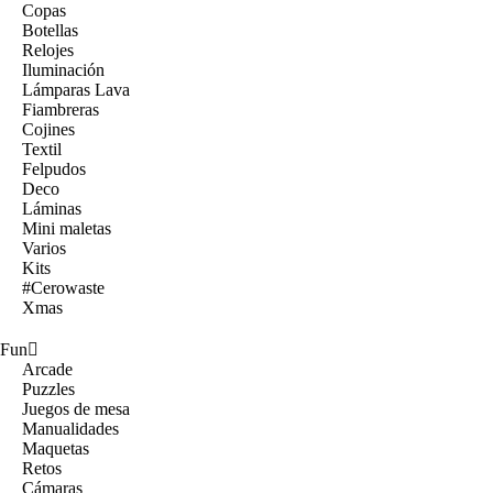
Copas
Botellas
Relojes
Iluminación
Lámparas Lava
Fiambreras
Cojines
Textil
Felpudos
Deco
Láminas
Mini maletas
Varios
Kits
#Cerowaste
Xmas
Fun
Arcade
Puzzles
Juegos de mesa
Manualidades
Maquetas
Retos
Cámaras