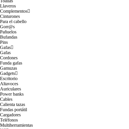
Toallas
Llaveros
Complementos
Cinturones
Para el cabello
Gorr@s
Pañuelos
Bufandas
Pins
Gafas
Gafas
Cordones
Funda gafas
Gamuzas
Gadgets
Escritorio
Altavoces
Auriculares
Power banks
Cables
Calienta tazas
Fundas portátil
Cargadores
Teléfonos
Multiherramientas