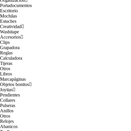
Organización
Portadocumentos
Escritorio
Mochilas
Estuches
Creatividad
Washitape
Accesorios
Clips
Grapadora
Reglas
Calculadora
Tijeras
Otros
Libros
Marcapáginas
Objetos bonitos
Joyitas
Pendientes
Collares
Pulseras
Anillos
Otros
Relojes
Abanicos