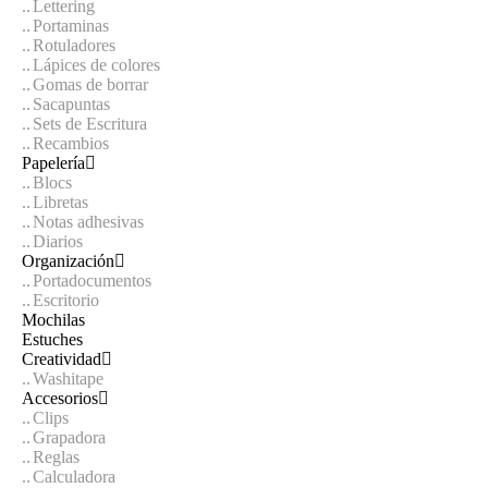
Lettering
Portaminas
Rotuladores
Lápices de colores
Gomas de borrar
Sacapuntas
Sets de Escritura
Recambios
Papelería
Blocs
Libretas
Notas adhesivas
Diarios
Organización
Portadocumentos
Escritorio
Mochilas
Estuches
Creatividad
Washitape
Accesorios
Clips
Grapadora
Reglas
Calculadora