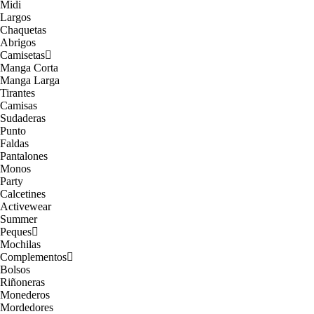
Midi
Largos
Chaquetas
Abrigos
Camisetas
Manga Corta
Manga Larga
Tirantes
Camisas
Sudaderas
Punto
Faldas
Pantalones
Monos
Party
Calcetines
Activewear
Summer
Peques
Mochilas
Complementos
Bolsos
Riñoneras
Monederos
Mordedores