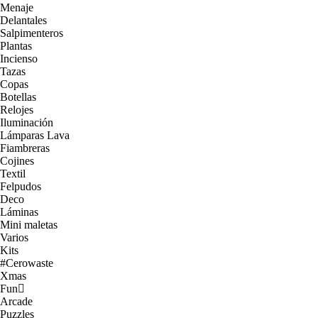
Menaje
Delantales
Salpimenteros
Plantas
Incienso
Tazas
Copas
Botellas
Relojes
Iluminación
Lámparas Lava
Fiambreras
Cojines
Textil
Felpudos
Deco
Láminas
Mini maletas
Varios
Kits
#Cerowaste
Xmas
Fun
Arcade
Puzzles