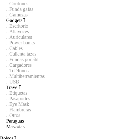
Cordones
Funda gafas
Gamuzas
Gadgets
Escritorio
Altavoces
Auriculares
Power banks
Cables
Calienta tazas
Fundas portátil
Cargadores
Teléfonos
Multiherramientas
USB
Travel
Etiquetas
Pasaportes
Eye Mask
Fiambreras
Otros
Paraguas
Mascotas
Bolsos