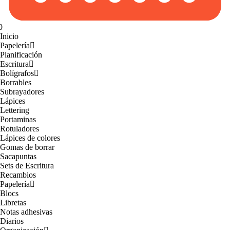
0
Inicio
Papelería
Planificación
Escritura
Bolígrafos
Borrables
Subrayadores
Lápices
Lettering
Portaminas
Rotuladores
Lápices de colores
Gomas de borrar
Sacapuntas
Sets de Escritura
Recambios
Papelería
Blocs
Libretas
Notas adhesivas
Diarios