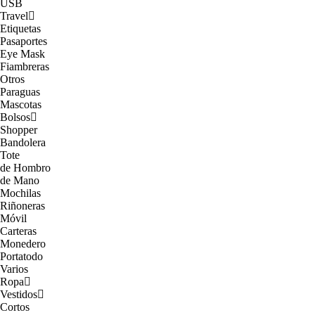
USB
Travel
Etiquetas
Pasaportes
Eye Mask
Fiambreras
Otros
Paraguas
Mascotas
Bolsos
Shopper
Bandolera
Tote
de Hombro
de Mano
Mochilas
Riñoneras
Móvil
Carteras
Monedero
Portatodo
Varios
Ropa
Vestidos
Cortos