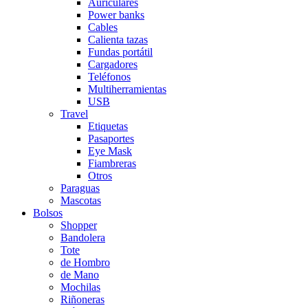
Auriculares
Power banks
Cables
Calienta tazas
Fundas portátil
Cargadores
Teléfonos
Multiherramientas
USB
Travel
Etiquetas
Pasaportes
Eye Mask
Fiambreras
Otros
Paraguas
Mascotas
Bolsos
Shopper
Bandolera
Tote
de Hombro
de Mano
Mochilas
Riñoneras