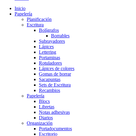
Inicio
Papelería
Planificación
Escritura
Bolígrafos
Borrables
Subrayadores
Lápices
Lettering
Portaminas
Rotuladores
Lápices de colores
Gomas de borrar
Sacapuntas
Sets de Escritura
Recambios
Papelería
Blocs
Libretas
Notas adhesivas
Diarios
Organización
Portadocumentos
Escritorio