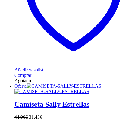
Añadir wishlist
Este
Comprar
producto
Agotado
tiene
Oferta
múltiples
variantes.
Las
Camiseta Sally Estrellas
opciones
se
44,90
€
31,43
€
pueden
elegir
en
la