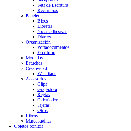
Sets de Escritura
Recambios
Papelería
Blocs
Libretas
Notas adhesivas
Diarios
Organización
Portadocumentos
Escritorio
Mochilas
Estuches
Creatividad
Washitape
Accesorios
Clips
Grapadora
Reglas
Calculadora
Tijeras
Otros
Libros
Marcapáginas
Objetos bonitos