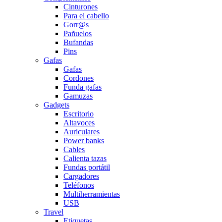
Cinturones
Para el cabello
Gorr@s
Pañuelos
Bufandas
Pins
Gafas
Gafas
Cordones
Funda gafas
Gamuzas
Gadgets
Escritorio
Altavoces
Auriculares
Power banks
Cables
Calienta tazas
Fundas portátil
Cargadores
Teléfonos
Multiherramientas
USB
Travel
Etiquetas