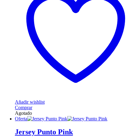
Añadir wishlist
Este
Comprar
producto
Agotado
tiene
Oferta
múltiples
variantes.
Jersey Punto Pink
Las