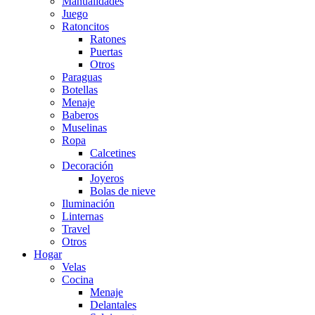
Manualidades
Juego
Ratoncitos
Ratones
Puertas
Otros
Paraguas
Botellas
Menaje
Baberos
Muselinas
Ropa
Calcetines
Decoración
Joyeros
Bolas de nieve
Iluminación
Linternas
Travel
Otros
Hogar
Velas
Cocina
Menaje
Delantales