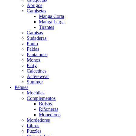
Abrigos
Camisetas
Manga Corta
Manga Larga
Tirantes
Camisas
Sudaderas
Punto
Faldas
Pantalones
Monos
Party
Calcetines
Activewear
Summer
Peques
Mochilas
Complementos
Bolsos
Riñoneras
Monederos
Mordedores
Libros
Puzzles