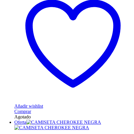
página
de
producto
Añadir wishlist
Este
Comprar
producto
Agotado
tiene
Oferta
múltiples
variantes.