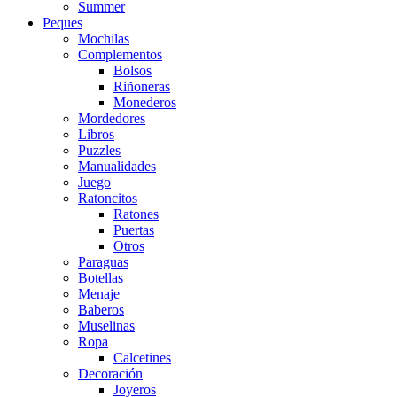
Summer
Peques
Mochilas
Complementos
Bolsos
Riñoneras
Monederos
Mordedores
Libros
Puzzles
Manualidades
Juego
Ratoncitos
Ratones
Puertas
Otros
Paraguas
Botellas
Menaje
Baberos
Muselinas
Ropa
Calcetines
Decoración
Joyeros