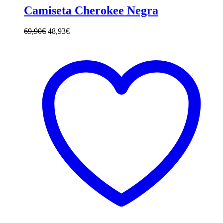
Las
Camiseta Cherokee Negra
opciones
se
69,90
€
48,93
€
pueden
elegir
en
la
página
de
producto