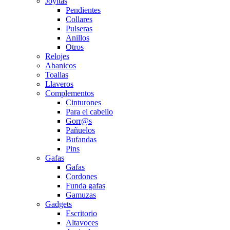
Joyitas
Pendientes
Collares
Pulseras
Anillos
Otros
Relojes
Abanicos
Toallas
Llaveros
Complementos
Cinturones
Para el cabello
Gorr@s
Pañuelos
Bufandas
Pins
Gafas
Gafas
Cordones
Funda gafas
Gamuzas
Gadgets
Escritorio
Altavoces