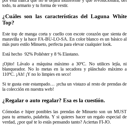
por esta marca que no te dejará indiferente y que revolucionará, del
todo, tu armario y tu forma de vestir.
¿Cuáles son las características del Laguna White
Top?
Este top de manga corta y cuello con escote corazón que sienta de
maravilla y la hace FA-BU-LO-SA. En color blanco es un básico al
más puro estilo Minueto, perfecta para elevar cualquier look.
Está hecho 92% Poliéster y 8 % Elastano.
¡Ojito! Lávalo a máquina máximo a 30ºC. No utilices lejía, ni
blanqueador. No lo metas en la secadora y plánchalo máximo a
110ºC. ¡Ah! ¡Y no lo limpies en seco!
Si te gusta este estampado… ¡echa un vistazo al resto de prendas de
la colección en nuestra web!
¿Regalar o auto regalar? Esa es la cuestión.
Cómodas e hiper ponibles las prendas de Minueto son un MUST
para tu armario, palabrita. Y si quieres hacer un regalo especial de
verdad, ¿por qué te lo estás pensando tanto? Aciertas FI-JO.