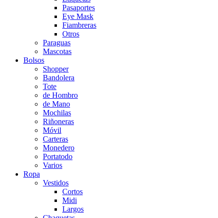
Pasaportes
Eye Mask
Fiambreras
Otros
Paraguas
Mascotas
Bolsos
Shopper
Bandolera
Tote
de Hombro
de Mano
Mochilas
Riñoneras
Móvil
Carteras
Monedero
Portatodo
Varios
Ropa
Vestidos
Cortos
Midi
Largos
Chaquetas