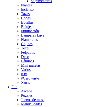
Salpimenteros
Plantas
Incienso
Tazas
Copas
Botellas
Relojes
Iluminación
Lámparas Lava
Fiambreras
Cojines
Textil
Felpudos
Deco
Láminas
Mini maletas
Varios
Kits
#Cerowaste
Xmas
Fun
Arcade
Puzzles
Juegos de mesa
Manualidades