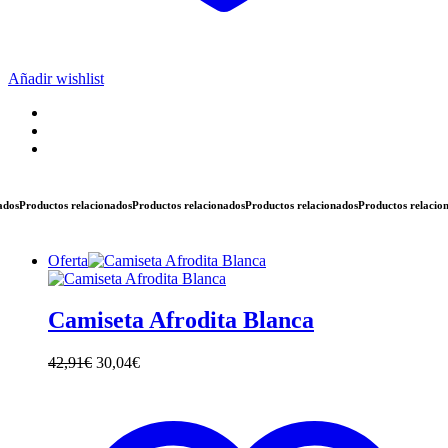
Añadir wishlist
os
Productos relacionados
Productos relacionados
Productos relacionados
Productos relacionad
Oferta
Camiseta Afrodita Blanca
42,91
€
30,04
€