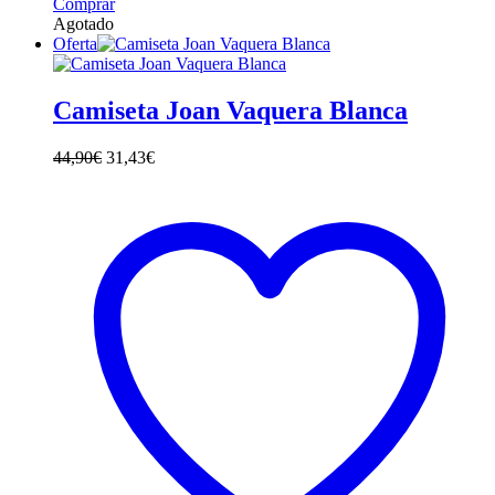
Este
Comprar
producto
Agotado
tiene
Oferta
múltiples
variantes.
Las
Camiseta Joan Vaquera Blanca
opciones
se
44,90
€
31,43
€
pueden
elegir
en
la
página
de
producto