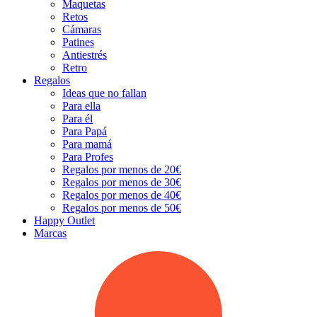
Maquetas
Retos
Cámaras
Patines
Antiestrés
Retro
Regalos
Ideas que no fallan
Para ella
Para él
Para Papá
Para mamá
Para Profes
Regalos por menos de 20€
Regalos por menos de 30€
Regalos por menos de 40€
Regalos por menos de 50€
Happy Outlet
Marcas