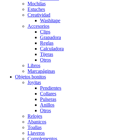
Mochilas
Estuches
Creatividad
Washitape
Accesorios
Clips
Grapadora
Reglas
Calculadora
Tijeras
Otros
Libros
Marcapáginas
Objetos bonitos
Joyitas
Pendientes
Collares
Pulseras
Anillos
Otros
Relojes
Abanicos
Toallas
Llaveros
Complementos