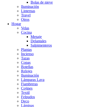
Bolas de nieve
Iluminación
Linternas
Travel
Otros
Hogar
Velas
Cocina
Menaje
Delantales
Salpimenteros
Plantas
Incienso
Tazas
Copas
Botellas
Relojes
Iluminación
Lámparas Lava
Fiambreras
Cojines
Textil
Felpudos
Deco
Láminas