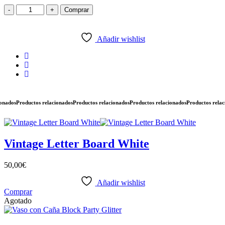
-
+
Comprar
Añadir wishlist
dos
Productos relacionados
Productos relacionados
Productos relacionados
Productos relacion
Vintage Letter Board White
50,00
€
Añadir wishlist
Comprar
Agotado