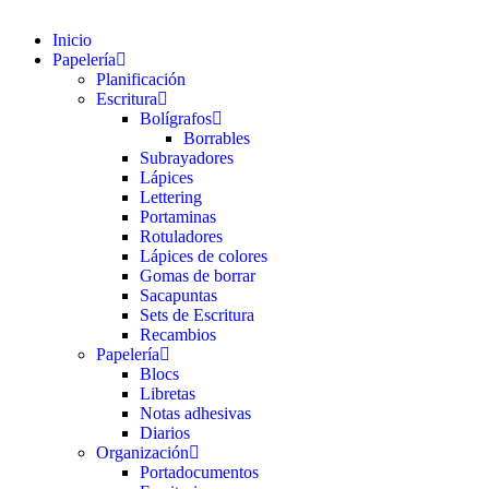
Inicio
Papelería
Planificación
Escritura
Bolígrafos
Borrables
Subrayadores
Lápices
Lettering
Portaminas
Rotuladores
Lápices de colores
Gomas de borrar
Sacapuntas
Sets de Escritura
Recambios
Papelería
Blocs
Libretas
Notas adhesivas
Diarios
Organización
Portadocumentos