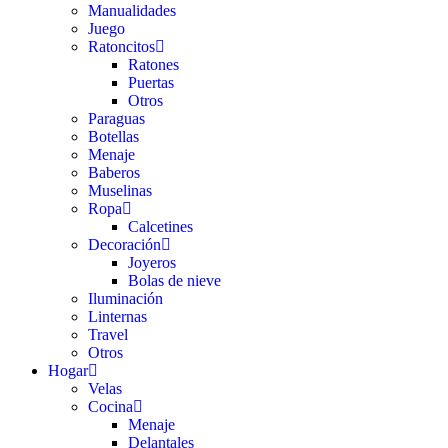
Manualidades
Juego
Ratoncitos
Ratones
Puertas
Otros
Paraguas
Botellas
Menaje
Baberos
Muselinas
Ropa
Calcetines
Decoración
Joyeros
Bolas de nieve
Iluminación
Linternas
Travel
Otros
Hogar
Velas
Cocina
Menaje
Delantales