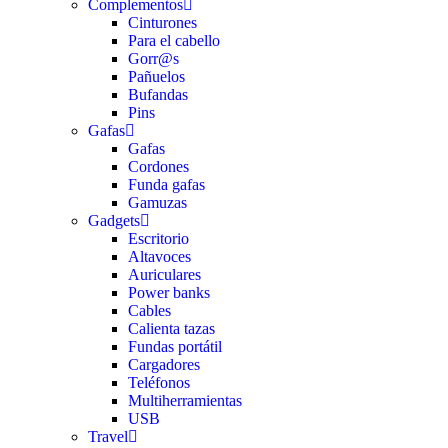
Complementos
Cinturones
Para el cabello
Gorr@s
Pañuelos
Bufandas
Pins
Gafas
Gafas
Cordones
Funda gafas
Gamuzas
Gadgets
Escritorio
Altavoces
Auriculares
Power banks
Cables
Calienta tazas
Fundas portátil
Cargadores
Teléfonos
Multiherramientas
USB
Travel