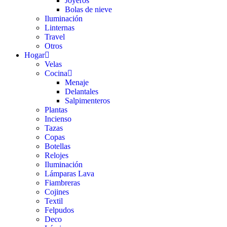
Joyeros
Bolas de nieve
Iluminación
Linternas
Travel
Otros
Hogar
Velas
Cocina
Menaje
Delantales
Salpimenteros
Plantas
Incienso
Tazas
Copas
Botellas
Relojes
Iluminación
Lámparas Lava
Fiambreras
Cojines
Textil
Felpudos
Deco