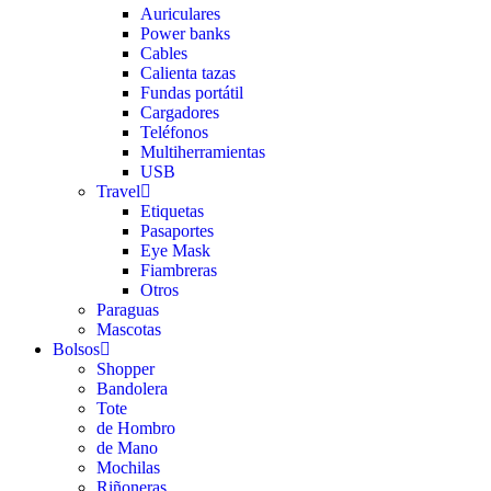
Auriculares
Power banks
Cables
Calienta tazas
Fundas portátil
Cargadores
Teléfonos
Multiherramientas
USB
Travel
Etiquetas
Pasaportes
Eye Mask
Fiambreras
Otros
Paraguas
Mascotas
Bolsos
Shopper
Bandolera
Tote
de Hombro
de Mano
Mochilas
Riñoneras