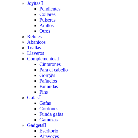
Joyitas
Pendientes
Collares
Pulseras
Anillos
Otros
Relojes
Abanicos
Toallas
Llaveros
Complementos
Cinturones
Para el cabello
Gorr@s
Pañuelos
Bufandas
Pins
Gafas
Gafas
Cordones
Funda gafas
Gamuzas
Gadgets
Escritorio
Altavoces