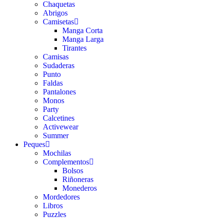
Chaquetas
Abrigos
Camisetas
Manga Corta
Manga Larga
Tirantes
Camisas
Sudaderas
Punto
Faldas
Pantalones
Monos
Party
Calcetines
Activewear
Summer
Peques
Mochilas
Complementos
Bolsos
Riñoneras
Monederos
Mordedores
Libros
Puzzles