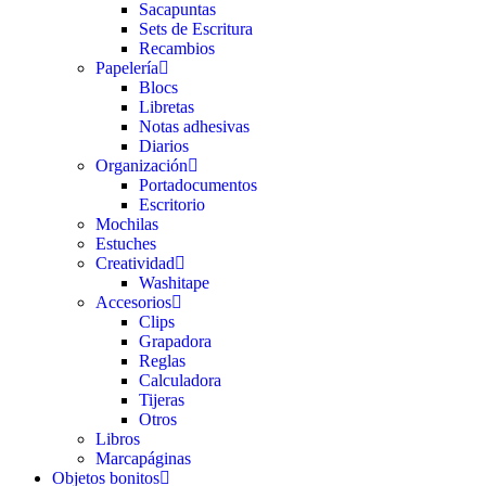
Sacapuntas
Sets de Escritura
Recambios
Papelería
Blocs
Libretas
Notas adhesivas
Diarios
Organización
Portadocumentos
Escritorio
Mochilas
Estuches
Creatividad
Washitape
Accesorios
Clips
Grapadora
Reglas
Calculadora
Tijeras
Otros
Libros
Marcapáginas
Objetos bonitos