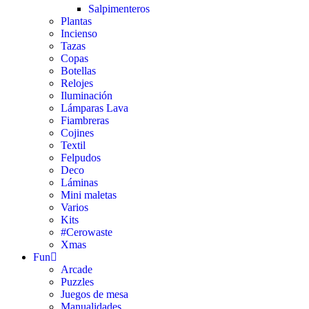
Salpimenteros
Plantas
Incienso
Tazas
Copas
Botellas
Relojes
Iluminación
Lámparas Lava
Fiambreras
Cojines
Textil
Felpudos
Deco
Láminas
Mini maletas
Varios
Kits
#Cerowaste
Xmas
Fun
Arcade
Puzzles
Juegos de mesa
Manualidades