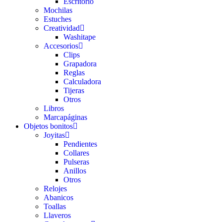
Escritorio
Mochilas
Estuches
Creatividad
Washitape
Accesorios
Clips
Grapadora
Reglas
Calculadora
Tijeras
Otros
Libros
Marcapáginas
Objetos bonitos
Joyitas
Pendientes
Collares
Pulseras
Anillos
Otros
Relojes
Abanicos
Toallas
Llaveros