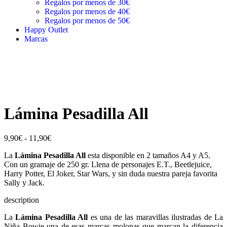
Regalos por menos de 30€
Regalos por menos de 40€
Regalos por menos de 50€
Happy Outlet
Marcas
Lámina Pesadilla All
9,90
€
-
11,90
€
La
Lámina Pesadilla All
esta disponible en 2 tamaños A4 y A5.
Con un gramaje de 250 gr. Llena de personajes E.T., Beetlejuice,
Harry Potter, El Joker, Star Wars, y sin duda nuestra pareja favorita
Sally y Jack.
description
La
Lámina Pesadilla All
es una de las maravillas ilustradas de La
Niña Bowie una de esas marcas molonas que marcan la diferencia