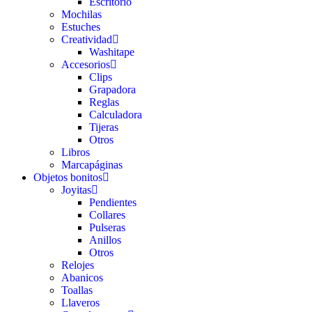
Escritorio
Mochilas
Estuches
Creatividad
Washitape
Accesorios
Clips
Grapadora
Reglas
Calculadora
Tijeras
Otros
Libros
Marcapáginas
Objetos bonitos
Joyitas
Pendientes
Collares
Pulseras
Anillos
Otros
Relojes
Abanicos
Toallas
Llaveros