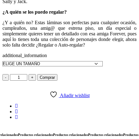
Sally y Jack.
¿A quién se los puedo regalar?
¿Y a quién no? Estas láminas son perfectas para cualquier ocasión,
cumpleaños, una amig@ que estrena piso, un día especial o
simplemente quieres tener un detallado con esa amiga Forever, pues
aquí lo tienes toda una colección de personajes donde elegir, ahora
solo falta decidir ¿Regalar o Auto-regalar?
additional_information
-
+
Comprar
Añadir wishlist
cionados
Productos relacionados
Productos relacionados
Productos relacionados
Productos rel