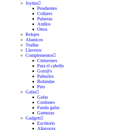
Joyitas
Pendientes
Collares
Pulseras
Anillos
Otros
Relojes
Abanicos
Toallas
Llaveros
Complementos
Cinturones
Para el cabello
Gorr@s
Pañuelos
Bufandas
Pins
Gafas
Gafas
Cordones
Funda gafas
Gamuzas
Gadgets
Escritorio
Altavoces