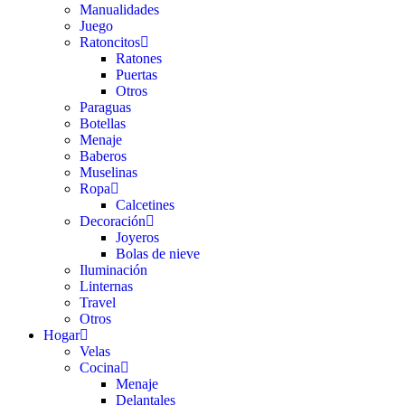
Manualidades
Juego
Ratoncitos
Ratones
Puertas
Otros
Paraguas
Botellas
Menaje
Baberos
Muselinas
Ropa
Calcetines
Decoración
Joyeros
Bolas de nieve
Iluminación
Linternas
Travel
Otros
Hogar
Velas
Cocina
Menaje
Delantales