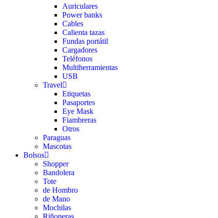
Auriculares
Power banks
Cables
Calienta tazas
Fundas portátil
Cargadores
Teléfonos
Multiherramientas
USB
Travel
Etiquetas
Pasaportes
Eye Mask
Fiambreras
Otros
Paraguas
Mascotas
Bolsos
Shopper
Bandolera
Tote
de Hombro
de Mano
Mochilas
Riñoneras