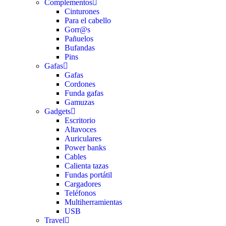
Complementos
Cinturones
Para el cabello
Gorr@s
Pañuelos
Bufandas
Pins
Gafas
Gafas
Cordones
Funda gafas
Gamuzas
Gadgets
Escritorio
Altavoces
Auriculares
Power banks
Cables
Calienta tazas
Fundas portátil
Cargadores
Teléfonos
Multiherramientas
USB
Travel