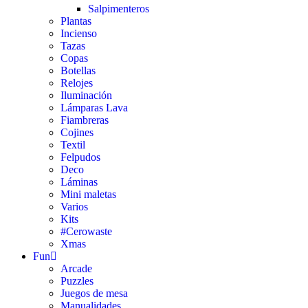
Salpimenteros
Plantas
Incienso
Tazas
Copas
Botellas
Relojes
Iluminación
Lámparas Lava
Fiambreras
Cojines
Textil
Felpudos
Deco
Láminas
Mini maletas
Varios
Kits
#Cerowaste
Xmas
Fun
Arcade
Puzzles
Juegos de mesa
Manualidades