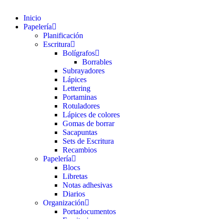
Inicio
Papelería
Planificación
Escritura
Bolígrafos
Borrables
Subrayadores
Lápices
Lettering
Portaminas
Rotuladores
Lápices de colores
Gomas de borrar
Sacapuntas
Sets de Escritura
Recambios
Papelería
Blocs
Libretas
Notas adhesivas
Diarios
Organización
Portadocumentos