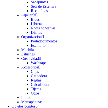
Sacapuntas
Sets de Escritura
Recambios
Papelería
Blocs
Libretas
Notas adhesivas
Diarios
Organización
Portadocumentos
Escritorio
Mochilas
Estuches
Creatividad
Washitape
Accesorios
Clips
Grapadora
Reglas
Calculadora
Tijeras
Otros
Libros
Marcapáginas
Objetos bonitos