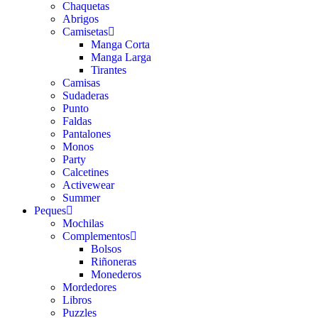
Chaquetas
Abrigos
Camisetas
Manga Corta
Manga Larga
Tirantes
Camisas
Sudaderas
Punto
Faldas
Pantalones
Monos
Party
Calcetines
Activewear
Summer
Peques
Mochilas
Complementos
Bolsos
Riñoneras
Monederos
Mordedores
Libros
Puzzles