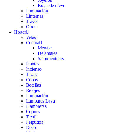
Joyeros
Bolas de nieve
Iluminación
Linternas
Travel
Otros
Hogar
Velas
Cocina
Menaje
Delantales
Salpimenteros
Plantas
Incienso
Tazas
Copas
Botellas
Relojes
Iluminación
Lámparas Lava
Fiambreras
Cojines
Textil
Felpudos
Deco