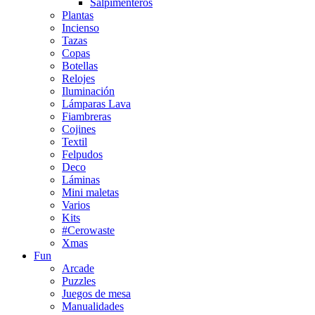
Salpimenteros
Plantas
Incienso
Tazas
Copas
Botellas
Relojes
Iluminación
Lámparas Lava
Fiambreras
Cojines
Textil
Felpudos
Deco
Láminas
Mini maletas
Varios
Kits
#Cerowaste
Xmas
Fun
Arcade
Puzzles
Juegos de mesa
Manualidades