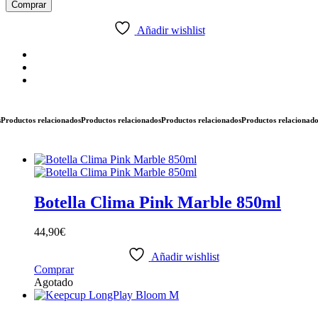
Pink
Comprar
Octopus
cantidad
Añadir wishlist
ductos relacionados
Productos relacionados
Productos relacionados
Productos relacionados
Pr
Botella Clima Pink Marble 850ml
44,90
€
Añadir wishlist
Comprar
Agotado