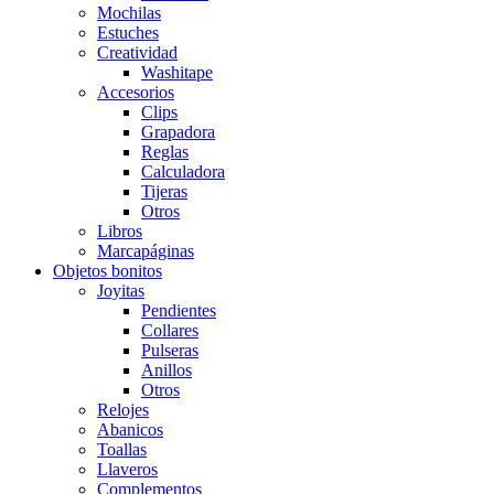
Mochilas
Estuches
Creatividad
Washitape
Accesorios
Clips
Grapadora
Reglas
Calculadora
Tijeras
Otros
Libros
Marcapáginas
Objetos bonitos
Joyitas
Pendientes
Collares
Pulseras
Anillos
Otros
Relojes
Abanicos
Toallas
Llaveros
Complementos