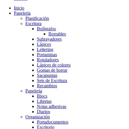
Inicio
Papelería
Planificación
Escritura
Bolígrafos
Borrables
Subrayadores
Lápices
Lettering
Portaminas
Rotuladores
Lápices de colores
Gomas de borrar
Sacapuntas
Sets de Escritura
Recambios
Papelería
Blocs
Libretas
Notas adhesivas
Diarios
Organización
Portadocumentos
Escritorio