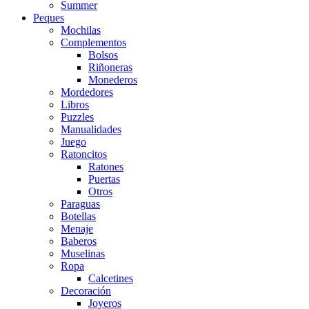
Summer
Peques
Mochilas
Complementos
Bolsos
Riñoneras
Monederos
Mordedores
Libros
Puzzles
Manualidades
Juego
Ratoncitos
Ratones
Puertas
Otros
Paraguas
Botellas
Menaje
Baberos
Muselinas
Ropa
Calcetines
Decoración
Joyeros