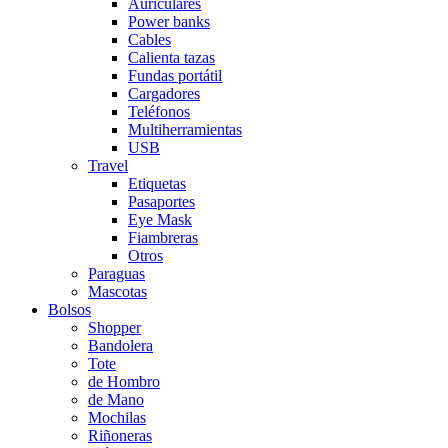
Auriculares
Power banks
Cables
Calienta tazas
Fundas portátil
Cargadores
Teléfonos
Multiherramientas
USB
Travel
Etiquetas
Pasaportes
Eye Mask
Fiambreras
Otros
Paraguas
Mascotas
Bolsos
Shopper
Bandolera
Tote
de Hombro
de Mano
Mochilas
Riñoneras