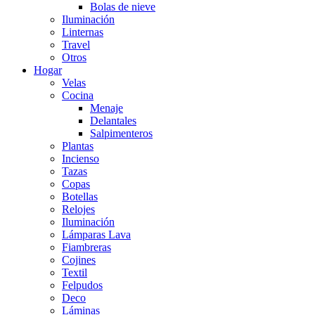
Bolas de nieve
Iluminación
Linternas
Travel
Otros
Hogar
Velas
Cocina
Menaje
Delantales
Salpimenteros
Plantas
Incienso
Tazas
Copas
Botellas
Relojes
Iluminación
Lámparas Lava
Fiambreras
Cojines
Textil
Felpudos
Deco
Láminas