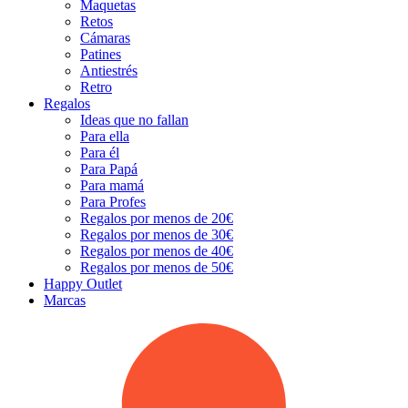
Maquetas
Retos
Cámaras
Patines
Antiestrés
Retro
Regalos
Ideas que no fallan
Para ella
Para él
Para Papá
Para mamá
Para Profes
Regalos por menos de 20€
Regalos por menos de 30€
Regalos por menos de 40€
Regalos por menos de 50€
Happy Outlet
Marcas