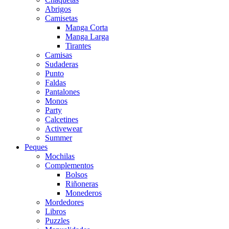
Abrigos
Camisetas
Manga Corta
Manga Larga
Tirantes
Camisas
Sudaderas
Punto
Faldas
Pantalones
Monos
Party
Calcetines
Activewear
Summer
Peques
Mochilas
Complementos
Bolsos
Riñoneras
Monederos
Mordedores
Libros
Puzzles