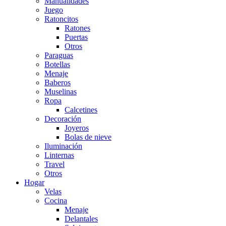
Manualidades
Juego
Ratoncitos
Ratones
Puertas
Otros
Paraguas
Botellas
Menaje
Baberos
Muselinas
Ropa
Calcetines
Decoración
Joyeros
Bolas de nieve
Iluminación
Linternas
Travel
Otros
Hogar
Velas
Cocina
Menaje
Delantales