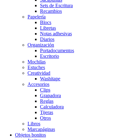
Sets de Escritura
Recambios
Papelería
Blocs
Libretas
Notas adhesivas
Diarios
Organización
Portadocumentos
Escritorio
Mochilas
Estuches
Creatividad
Washitape
Accesorios
Clips
Grapadora
Reglas
Calculadora
Tijeras
Otros
Libros
Marcapáginas
Objetos bonitos