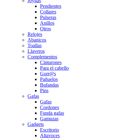
Joyitas
Pendientes
Collares
Pulseras
Anillos
Otros
Relojes
Abanicos
Toallas
Llaveros
Complementos
Cinturones
Para el cabello
Gorr@s
Pañuelos
Bufandas
Pins
Gafas
Gafas
Cordones
Funda gafas
Gamuzas
Gadgets
Escritorio
Altavoces