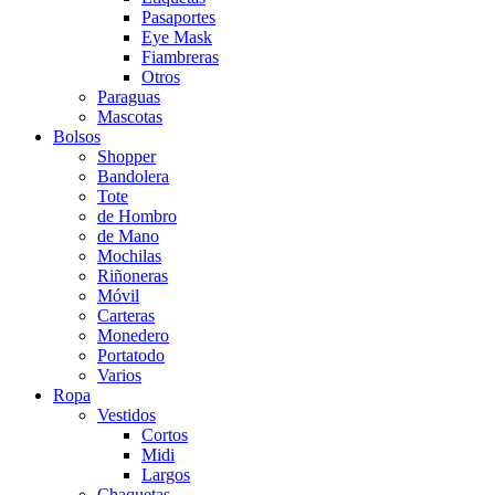
Pasaportes
Eye Mask
Fiambreras
Otros
Paraguas
Mascotas
Bolsos
Shopper
Bandolera
Tote
de Hombro
de Mano
Mochilas
Riñoneras
Móvil
Carteras
Monedero
Portatodo
Varios
Ropa
Vestidos
Cortos
Midi
Largos
Chaquetas