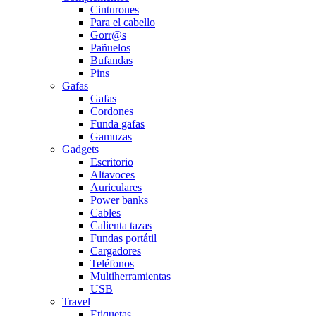
Cinturones
Para el cabello
Gorr@s
Pañuelos
Bufandas
Pins
Gafas
Gafas
Cordones
Funda gafas
Gamuzas
Gadgets
Escritorio
Altavoces
Auriculares
Power banks
Cables
Calienta tazas
Fundas portátil
Cargadores
Teléfonos
Multiherramientas
USB
Travel
Etiquetas