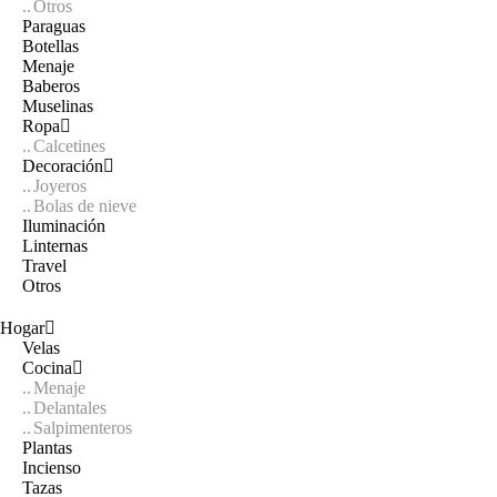
Otros
Paraguas
Botellas
Menaje
Baberos
Muselinas
Ropa
Calcetines
Decoración
Joyeros
Bolas de nieve
Iluminación
Linternas
Travel
Otros
Hogar
Velas
Cocina
Menaje
Delantales
Salpimenteros
Plantas
Incienso
Tazas