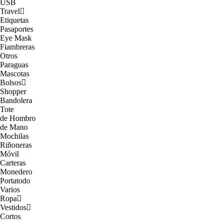
USB
Travel
Etiquetas
Pasaportes
Eye Mask
Fiambreras
Otros
Paraguas
Mascotas
Bolsos
Shopper
Bandolera
Tote
de Hombro
de Mano
Mochilas
Riñoneras
Móvil
Carteras
Monedero
Portatodo
Varios
Ropa
Vestidos
Cortos