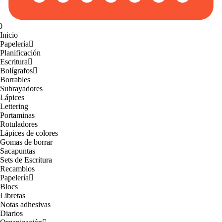
0
Inicio
Papelería
Planificación
Escritura
Bolígrafos
Borrables
Subrayadores
Lápices
Lettering
Portaminas
Rotuladores
Lápices de colores
Gomas de borrar
Sacapuntas
Sets de Escritura
Recambios
Papelería
Blocs
Libretas
Notas adhesivas
Diarios