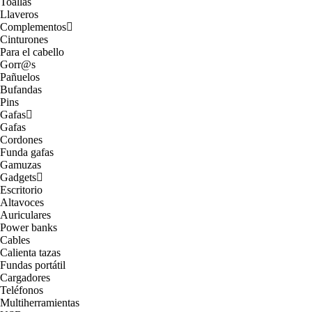
Toallas
Llaveros
Complementos
Cinturones
Para el cabello
Gorr@s
Pañuelos
Bufandas
Pins
Gafas
Gafas
Cordones
Funda gafas
Gamuzas
Gadgets
Escritorio
Altavoces
Auriculares
Power banks
Cables
Calienta tazas
Fundas portátil
Cargadores
Teléfonos
Multiherramientas