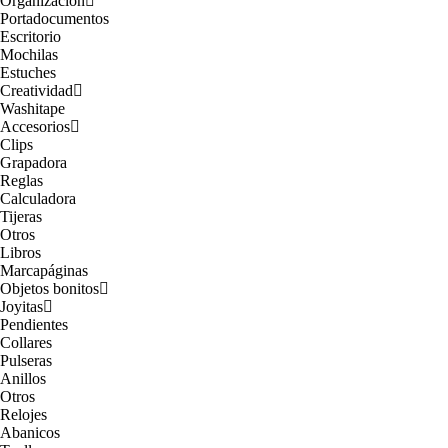
Organización
Portadocumentos
Escritorio
Mochilas
Estuches
Creatividad
Washitape
Accesorios
Clips
Grapadora
Reglas
Calculadora
Tijeras
Otros
Libros
Marcapáginas
Objetos bonitos
Joyitas
Pendientes
Collares
Pulseras
Anillos
Otros
Relojes
Abanicos