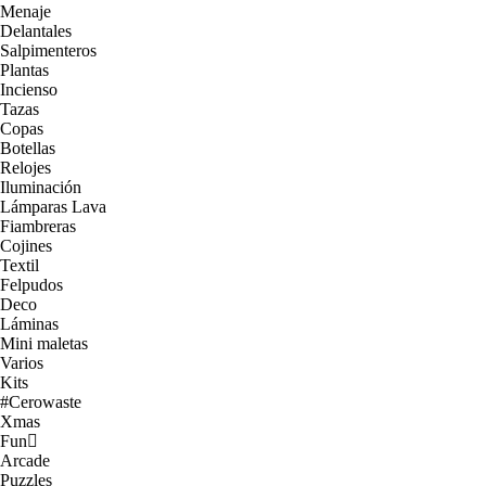
Menaje
Delantales
Salpimenteros
Plantas
Incienso
Tazas
Copas
Botellas
Relojes
Iluminación
Lámparas Lava
Fiambreras
Cojines
Textil
Felpudos
Deco
Láminas
Mini maletas
Varios
Kits
#Cerowaste
Xmas
Fun
Arcade
Puzzles