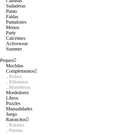
Camisas
Sudaderas
Punto
Faldas
Pantalones
Monos
Party
Calcetines
Activewear
Summer
Peques
Mochilas
Complementos
Bolsos
Riñoneras
Monederos
Mordedores
Libros
Puzzles
Manualidades
Juego
Ratoncitos
Ratones
Puertas