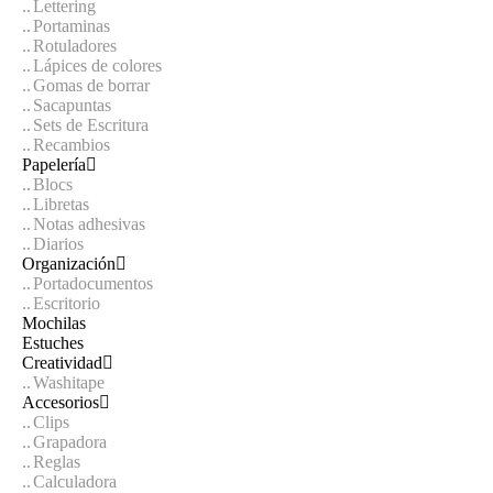
Lettering
Portaminas
Rotuladores
Lápices de colores
Gomas de borrar
Sacapuntas
Sets de Escritura
Recambios
Papelería
Blocs
Libretas
Notas adhesivas
Diarios
Organización
Portadocumentos
Escritorio
Mochilas
Estuches
Creatividad
Washitape
Accesorios
Clips
Grapadora
Reglas
Calculadora