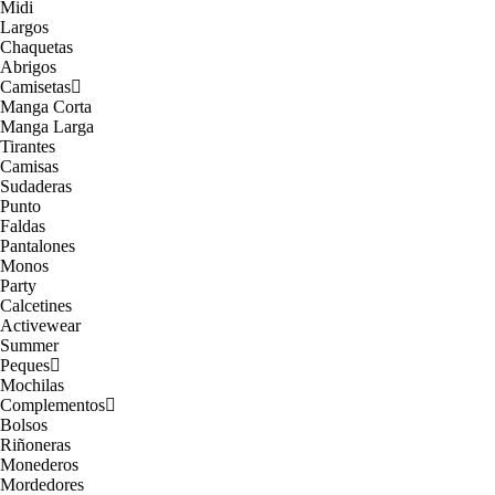
Midi
Largos
Chaquetas
Abrigos
Camisetas
Manga Corta
Manga Larga
Tirantes
Camisas
Sudaderas
Punto
Faldas
Pantalones
Monos
Party
Calcetines
Activewear
Summer
Peques
Mochilas
Complementos
Bolsos
Riñoneras
Monederos
Mordedores