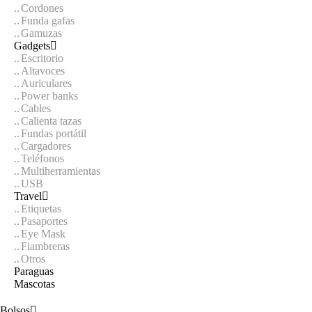
Cordones
Funda gafas
Gamuzas
Gadgets
Escritorio
Altavoces
Auriculares
Power banks
Cables
Calienta tazas
Fundas portátil
Cargadores
Teléfonos
Multiherramientas
USB
Travel
Etiquetas
Pasaportes
Eye Mask
Fiambreras
Otros
Paraguas
Mascotas
Bolsos