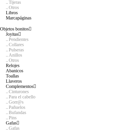
Tijeras
Otros
Libros
Marcapáginas
Objetos bonitos
Joyitas
Pendientes
Collares
Pulseras
Anillos
Otros
Relojes
Abanicos
Toallas
Llaveros
Complementos
Cinturones
Para el cabello
Gorr@s
Pañuelos
Bufandas
Pins
Gafas
Gafas