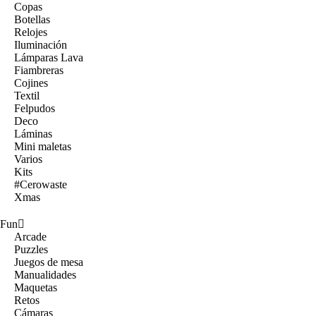
Copas
Botellas
Relojes
Iluminación
Lámparas Lava
Fiambreras
Cojines
Textil
Felpudos
Deco
Láminas
Mini maletas
Varios
Kits
#Cerowaste
Xmas
Fun
Arcade
Puzzles
Juegos de mesa
Manualidades
Maquetas
Retos
Cámaras