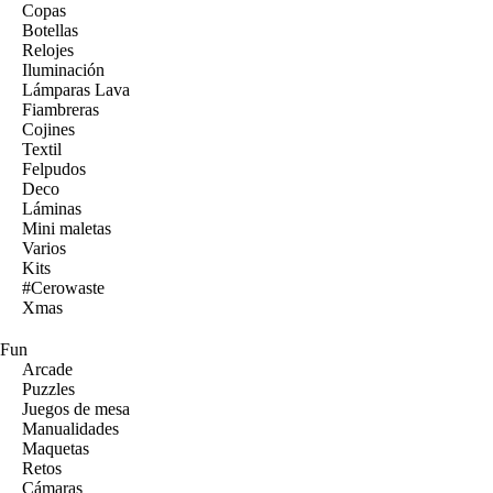
Copas
Botellas
Relojes
Iluminación
Lámparas Lava
Fiambreras
Cojines
Textil
Felpudos
Deco
Láminas
Mini maletas
Varios
Kits
#Cerowaste
Xmas
Fun
Arcade
Puzzles
Juegos de mesa
Manualidades
Maquetas
Retos
Cámaras