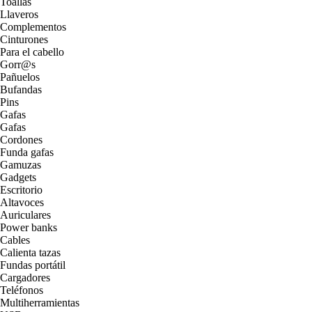
Toallas
Llaveros
Complementos
Cinturones
Para el cabello
Gorr@s
Pañuelos
Bufandas
Pins
Gafas
Gafas
Cordones
Funda gafas
Gamuzas
Gadgets
Escritorio
Altavoces
Auriculares
Power banks
Cables
Calienta tazas
Fundas portátil
Cargadores
Teléfonos
Multiherramientas