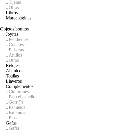
Tijeras
Otros
Libros
Marcapáginas
Objetos bonitos
Joyitas
Pendientes
Collares
Pulseras
Anillos
Otros
Relojes
Abanicos
Toallas
Llaveros
Complementos
Cinturones
Para el cabello
Gorr@s
Pañuelos
Bufandas
Pins
Gafas
Gafas