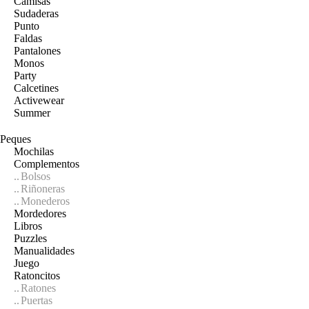
Camisas
Sudaderas
Punto
Faldas
Pantalones
Monos
Party
Calcetines
Activewear
Summer
Peques
Mochilas
Complementos
Bolsos
Riñoneras
Monederos
Mordedores
Libros
Puzzles
Manualidades
Juego
Ratoncitos
Ratones
Puertas