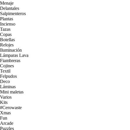
Menaje
Delantales
Salpimenteros
Plantas
Incienso
Tazas
Copas
Botellas
Relojes
Iluminación
Lámparas Lava
Fiambreras
Cojines
Textil
Felpudos
Deco
Láminas
Mini maletas
Varios
Kits
#Cerowaste
Xmas
Fun
Arcade
Puzzles