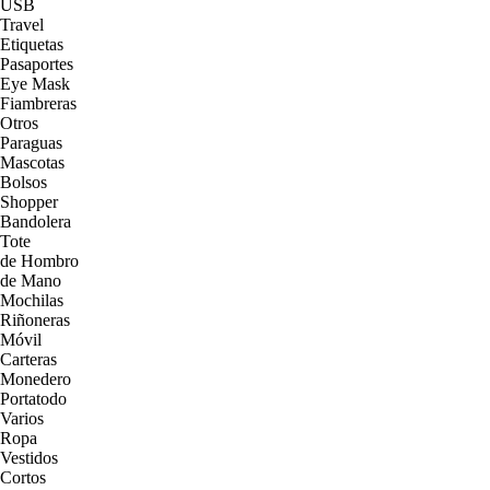
USB
Travel
Etiquetas
Pasaportes
Eye Mask
Fiambreras
Otros
Paraguas
Mascotas
Bolsos
Shopper
Bandolera
Tote
de Hombro
de Mano
Mochilas
Riñoneras
Móvil
Carteras
Monedero
Portatodo
Varios
Ropa
Vestidos
Cortos