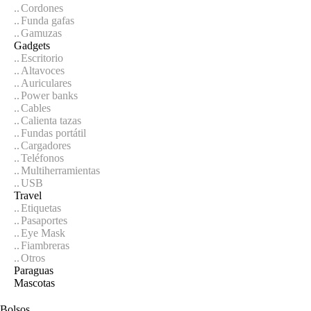
Cordones
Funda gafas
Gamuzas
Gadgets
Escritorio
Altavoces
Auriculares
Power banks
Cables
Calienta tazas
Fundas portátil
Cargadores
Teléfonos
Multiherramientas
USB
Travel
Etiquetas
Pasaportes
Eye Mask
Fiambreras
Otros
Paraguas
Mascotas
Bolsos