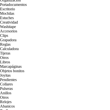
Organización
Portadocumentos
Escritorio
Mochilas
Estuches
Creatividad
Washitape
Accesorios
Clips
Grapadora
Reglas
Calculadora
Tijeras
Otros
Libros
Marcapáginas
Objetos bonitos
Joyitas
Pendientes
Collares
Pulseras
Anillos
Otros
Relojes
Abanicos