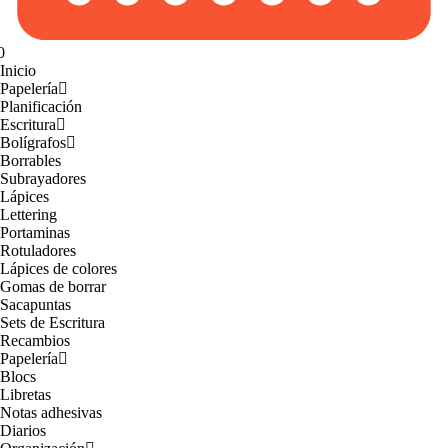
0
Inicio
Papelería
Planificación
Escritura
Bolígrafos
Borrables
Subrayadores
Lápices
Lettering
Portaminas
Rotuladores
Lápices de colores
Gomas de borrar
Sacapuntas
Sets de Escritura
Recambios
Papelería
Blocs
Libretas
Notas adhesivas
Diarios