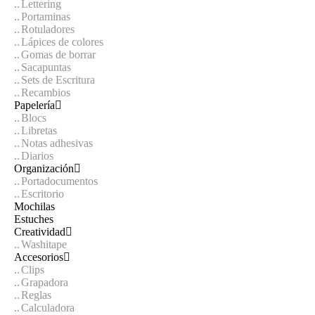
Lettering
Portaminas
Rotuladores
Lápices de colores
Gomas de borrar
Sacapuntas
Sets de Escritura
Recambios
Papelería
Blocs
Libretas
Notas adhesivas
Diarios
Organización
Portadocumentos
Escritorio
Mochilas
Estuches
Creatividad
Washitape
Accesorios
Clips
Grapadora
Reglas
Calculadora