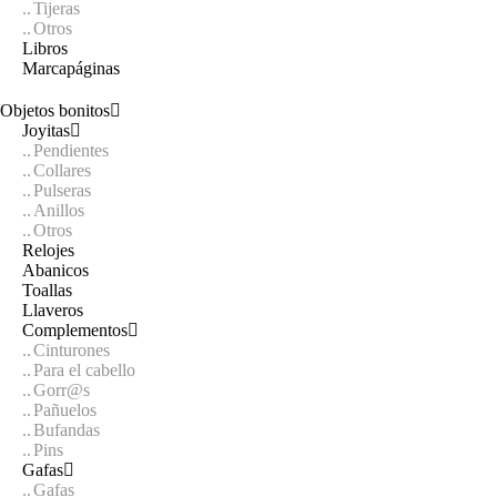
Tijeras
Otros
Libros
Marcapáginas
Objetos bonitos
Joyitas
Pendientes
Collares
Pulseras
Anillos
Otros
Relojes
Abanicos
Toallas
Llaveros
Complementos
Cinturones
Para el cabello
Gorr@s
Pañuelos
Bufandas
Pins
Gafas
Gafas