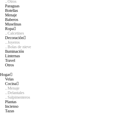
Otros
Paraguas
Botellas
Menaje
Baberos
Muselinas
Ropa
Calcetines
Decoración
Joyeros
Bolas de nieve
Iluminación
Linternas
Travel
Otros
Hogar
Velas
Cocina
Menaje
Delantales
Salpimenteros
Plantas
Incienso
Tazas