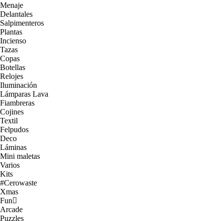
Menaje
Delantales
Salpimenteros
Plantas
Incienso
Tazas
Copas
Botellas
Relojes
Iluminación
Lámparas Lava
Fiambreras
Cojines
Textil
Felpudos
Deco
Láminas
Mini maletas
Varios
Kits
#Cerowaste
Xmas
Fun
Arcade
Puzzles