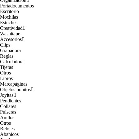
Organización
Portadocumentos
Escritorio
Mochilas
Estuches
Creatividad
Washitape
Accesorios
Clips
Grapadora
Reglas
Calculadora
Tijeras
Otros
Libros
Marcapáginas
Objetos bonitos
Joyitas
Pendientes
Collares
Pulseras
Anillos
Otros
Relojes
Abanicos