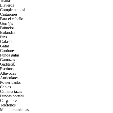
Toallas
Llaveros
Complementos
Cinturones
Para el cabello
Gorr@s
Pañuelos
Bufandas
Pins
Gafas
Gafas
Cordones
Funda gafas
Gamuzas
Gadgets
Escritorio
Altavoces
Auriculares
Power banks
Cables
Calienta tazas
Fundas portátil
Cargadores
Teléfonos
Multiherramientas