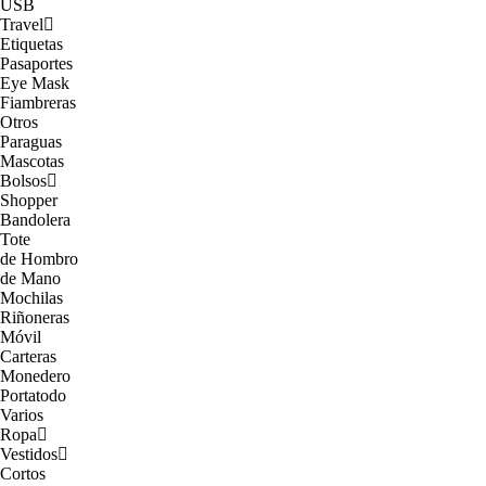
USB
Travel
Etiquetas
Pasaportes
Eye Mask
Fiambreras
Otros
Paraguas
Mascotas
Bolsos
Shopper
Bandolera
Tote
de Hombro
de Mano
Mochilas
Riñoneras
Móvil
Carteras
Monedero
Portatodo
Varios
Ropa
Vestidos
Cortos