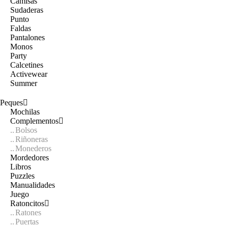
Camisas
Sudaderas
Punto
Faldas
Pantalones
Monos
Party
Calcetines
Activewear
Summer
Peques
Mochilas
Complementos
Bolsos
Riñoneras
Monederos
Mordedores
Libros
Puzzles
Manualidades
Juego
Ratoncitos
Ratones
Puertas