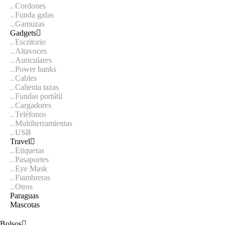
Cordones
Funda gafas
Gamuzas
Gadgets
Escritorio
Altavoces
Auriculares
Power banks
Cables
Calienta tazas
Fundas portátil
Cargadores
Teléfonos
Multiherramientas
USB
Travel
Etiquetas
Pasaportes
Eye Mask
Fiambreras
Otros
Paraguas
Mascotas
Bolsos