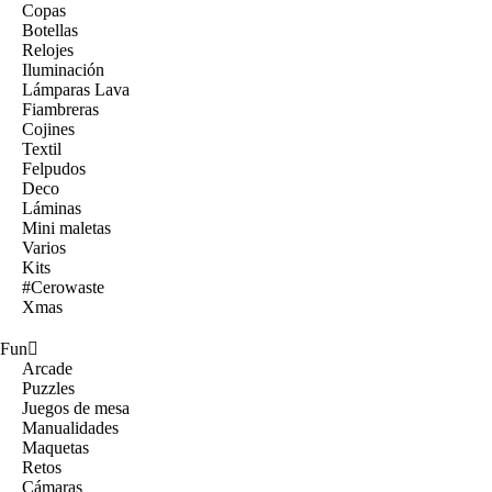
Copas
Botellas
Relojes
Iluminación
Lámparas Lava
Fiambreras
Cojines
Textil
Felpudos
Deco
Láminas
Mini maletas
Varios
Kits
#Cerowaste
Xmas
Fun
Arcade
Puzzles
Juegos de mesa
Manualidades
Maquetas
Retos
Cámaras