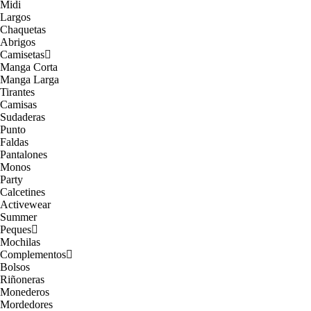
Midi
Largos
Chaquetas
Abrigos
Camisetas
Manga Corta
Manga Larga
Tirantes
Camisas
Sudaderas
Punto
Faldas
Pantalones
Monos
Party
Calcetines
Activewear
Summer
Peques
Mochilas
Complementos
Bolsos
Riñoneras
Monederos
Mordedores