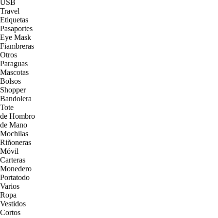
USB
Travel
Etiquetas
Pasaportes
Eye Mask
Fiambreras
Otros
Paraguas
Mascotas
Bolsos
Shopper
Bandolera
Tote
de Hombro
de Mano
Mochilas
Riñoneras
Móvil
Carteras
Monedero
Portatodo
Varios
Ropa
Vestidos
Cortos