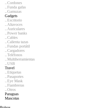
Cordones
Funda gafas
Gamuzas
Gadgets
Escritorio
Altavoces
Auriculares
Power banks
Cables
Calienta tazas
Fundas portátil
Cargadores
Teléfonos
Multiherramientas
USB
Travel
Etiquetas
Pasaportes
Eye Mask
Fiambreras
Otros
Paraguas
Mascotas
Bolsos