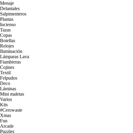
Menaje
Delantales
Salpimenteros
Plantas
Incienso
Tazas
Copas
Botellas
Relojes
Iluminación
Lámparas Lava
Fiambreras
Cojines
Textil
Felpudos
Deco
Láminas
Mini maletas
Varios
Kits
#Cerowaste
Xmas
Fun
Arcade
Puzzles