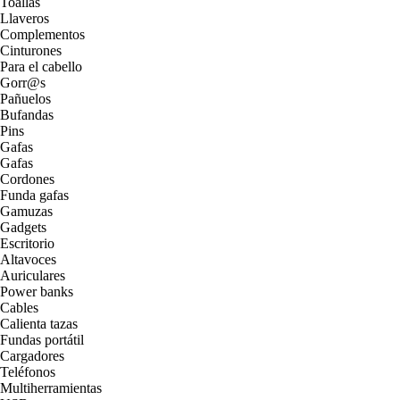
Toallas
Llaveros
Complementos
Cinturones
Para el cabello
Gorr@s
Pañuelos
Bufandas
Pins
Gafas
Gafas
Cordones
Funda gafas
Gamuzas
Gadgets
Escritorio
Altavoces
Auriculares
Power banks
Cables
Calienta tazas
Fundas portátil
Cargadores
Teléfonos
Multiherramientas