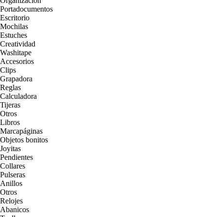
Organización
Portadocumentos
Escritorio
Mochilas
Estuches
Creatividad
Washitape
Accesorios
Clips
Grapadora
Reglas
Calculadora
Tijeras
Otros
Libros
Marcapáginas
Objetos bonitos
Joyitas
Pendientes
Collares
Pulseras
Anillos
Otros
Relojes
Abanicos