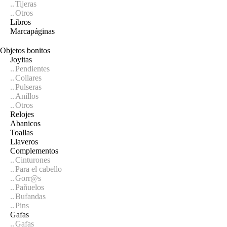
Tijeras
Otros
Libros
Marcapáginas
Objetos bonitos
Joyitas
Pendientes
Collares
Pulseras
Anillos
Otros
Relojes
Abanicos
Toallas
Llaveros
Complementos
Cinturones
Para el cabello
Gorr@s
Pañuelos
Bufandas
Pins
Gafas
Gafas