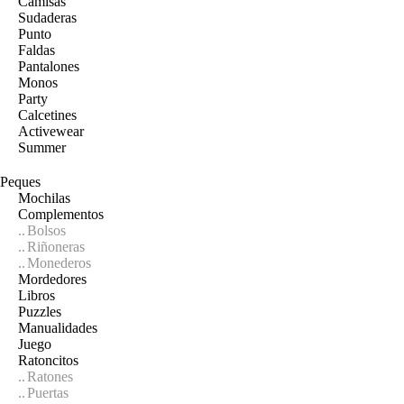
Camisas
Sudaderas
Punto
Faldas
Pantalones
Monos
Party
Calcetines
Activewear
Summer
Peques
Mochilas
Complementos
Bolsos
Riñoneras
Monederos
Mordedores
Libros
Puzzles
Manualidades
Juego
Ratoncitos
Ratones
Puertas