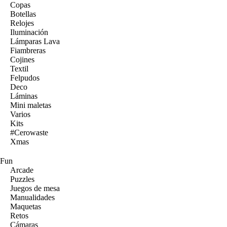
Copas
Botellas
Relojes
Iluminación
Lámparas Lava
Fiambreras
Cojines
Textil
Felpudos
Deco
Láminas
Mini maletas
Varios
Kits
#Cerowaste
Xmas
Fun
Arcade
Puzzles
Juegos de mesa
Manualidades
Maquetas
Retos
Cámaras