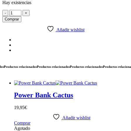
Hay existencias
Mini
-
+
Subrayadores
Comprar
Pastel
cantidad
Añadir wishlist
roductos relacionados
Productos relacionados
Productos relacionados
Productos relacionados
Power Bank Cactus
19,95
€
Añadir wishlist
Comprar
Agotado