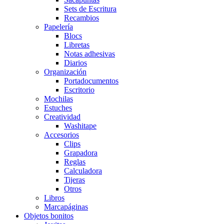
Sets de Escritura
Recambios
Papelería
Blocs
Libretas
Notas adhesivas
Diarios
Organización
Portadocumentos
Escritorio
Mochilas
Estuches
Creatividad
Washitape
Accesorios
Clips
Grapadora
Reglas
Calculadora
Tijeras
Otros
Libros
Marcapáginas
Objetos bonitos