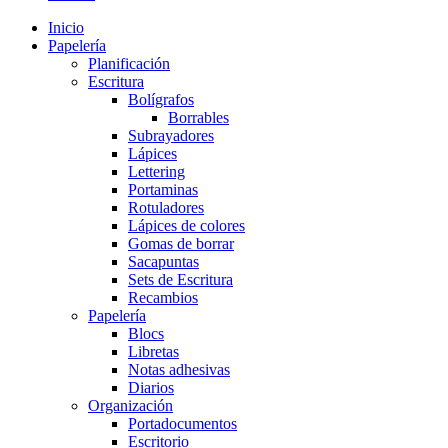
Inicio
Papelería
Planificación
Escritura
Bolígrafos
Borrables
Subrayadores
Lápices
Lettering
Portaminas
Rotuladores
Lápices de colores
Gomas de borrar
Sacapuntas
Sets de Escritura
Recambios
Papelería
Blocs
Libretas
Notas adhesivas
Diarios
Organización
Portadocumentos
Escritorio