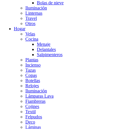
Bolas de nieve
Iluminación
Linternas
Travel
Otros
Hogar
Velas
Cocina
Menaje
Delantales
Salpimenteros
Plantas
Incienso
Tazas
Copas
Botellas
Relojes
Iluminación
Lámparas Lava
Fiambreras
Cojines
Textil
Felpudos
Deco
Láminas