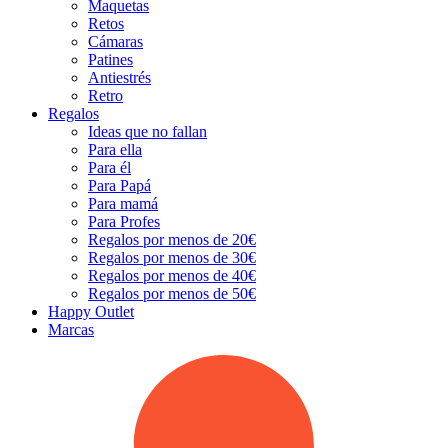
Maquetas
Retos
Cámaras
Patines
Antiestrés
Retro
Regalos
Ideas que no fallan
Para ella
Para él
Para Papá
Para mamá
Para Profes
Regalos por menos de 20€
Regalos por menos de 30€
Regalos por menos de 40€
Regalos por menos de 50€
Happy Outlet
Marcas