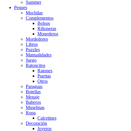
Summer
Peques
Mochilas
Complementos
Bolsos
Riñoneras
Monederos
Mordedores
Libros
Puzzles
Manualidades
Juego
Ratoncitos
Ratones
Puertas
Otros
Paraguas
Botellas
Menaje
Baberos
Muselinas
Ropa
Calcetines
Decoración
Joyeros