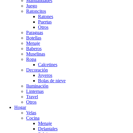
Manualidades
Juego
Ratoncitos
Ratones
Puertas
Otros
Paraguas
Botellas
Menaje
Baberos
Muselinas
Ropa
Calcetines
Decoración
Joyeros
Bolas de nieve
Iluminación
Linternas
Travel
Otros
Hogar
Velas
Cocina
Menaje
Delantales