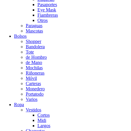
Pasaportes
Eye Mask
Fiambreras
Otros
Paraguas
Mascotas
Bolsos
Shopper
Bandolera
Tote
de Hombro
de Mano
Mochilas
Riñoneras
Móvil
Carteras
Monedero
Portatodo
Varios
Ropa
Vestidos
Cortos
Midi
Largos
Chaquetas