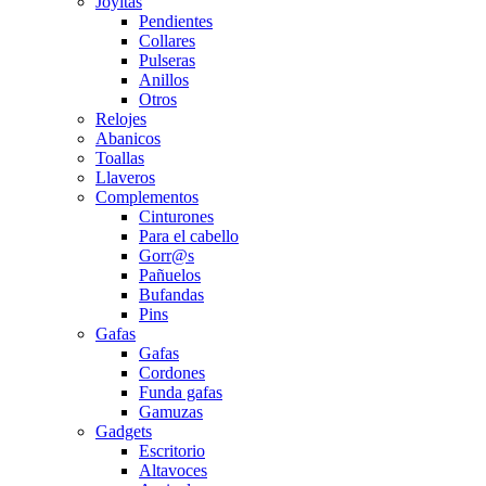
Joyitas
Pendientes
Collares
Pulseras
Anillos
Otros
Relojes
Abanicos
Toallas
Llaveros
Complementos
Cinturones
Para el cabello
Gorr@s
Pañuelos
Bufandas
Pins
Gafas
Gafas
Cordones
Funda gafas
Gamuzas
Gadgets
Escritorio
Altavoces