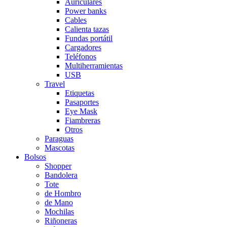
Auriculares
Power banks
Cables
Calienta tazas
Fundas portátil
Cargadores
Teléfonos
Multiherramientas
USB
Travel
Etiquetas
Pasaportes
Eye Mask
Fiambreras
Otros
Paraguas
Mascotas
Bolsos
Shopper
Bandolera
Tote
de Hombro
de Mano
Mochilas
Riñoneras