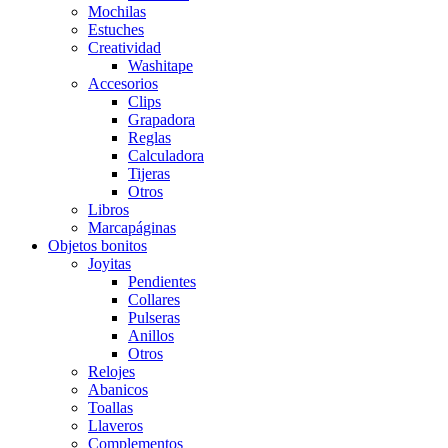
Mochilas
Estuches
Creatividad
Washitape
Accesorios
Clips
Grapadora
Reglas
Calculadora
Tijeras
Otros
Libros
Marcapáginas
Objetos bonitos
Joyitas
Pendientes
Collares
Pulseras
Anillos
Otros
Relojes
Abanicos
Toallas
Llaveros
Complementos