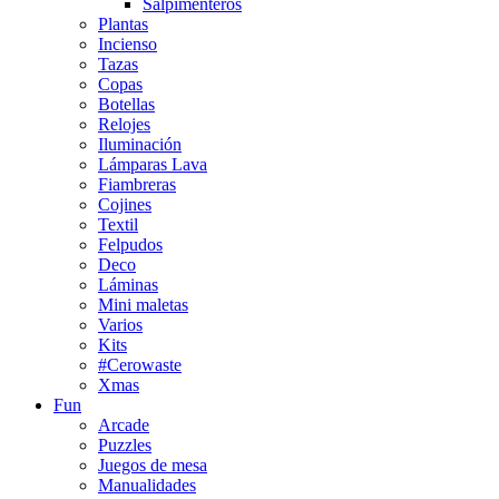
Salpimenteros
Plantas
Incienso
Tazas
Copas
Botellas
Relojes
Iluminación
Lámparas Lava
Fiambreras
Cojines
Textil
Felpudos
Deco
Láminas
Mini maletas
Varios
Kits
#Cerowaste
Xmas
Fun
Arcade
Puzzles
Juegos de mesa
Manualidades