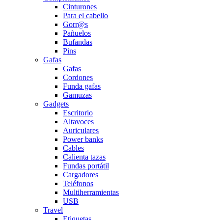
Cinturones
Para el cabello
Gorr@s
Pañuelos
Bufandas
Pins
Gafas
Gafas
Cordones
Funda gafas
Gamuzas
Gadgets
Escritorio
Altavoces
Auriculares
Power banks
Cables
Calienta tazas
Fundas portátil
Cargadores
Teléfonos
Multiherramientas
USB
Travel
Etiquetas