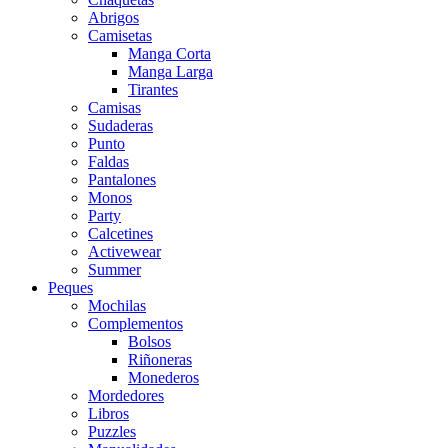
Abrigos
Camisetas
Manga Corta
Manga Larga
Tirantes
Camisas
Sudaderas
Punto
Faldas
Pantalones
Monos
Party
Calcetines
Activewear
Summer
Peques
Mochilas
Complementos
Bolsos
Riñoneras
Monederos
Mordedores
Libros
Puzzles