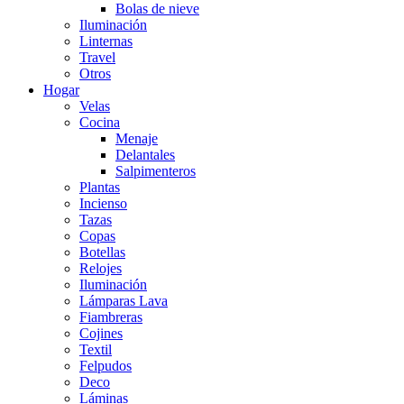
Bolas de nieve
Iluminación
Linternas
Travel
Otros
Hogar
Velas
Cocina
Menaje
Delantales
Salpimenteros
Plantas
Incienso
Tazas
Copas
Botellas
Relojes
Iluminación
Lámparas Lava
Fiambreras
Cojines
Textil
Felpudos
Deco
Láminas