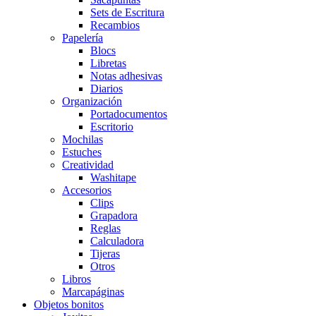
Sets de Escritura
Recambios
Papelería
Blocs
Libretas
Notas adhesivas
Diarios
Organización
Portadocumentos
Escritorio
Mochilas
Estuches
Creatividad
Washitape
Accesorios
Clips
Grapadora
Reglas
Calculadora
Tijeras
Otros
Libros
Marcapáginas
Objetos bonitos