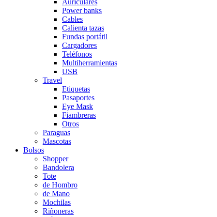
Auriculares
Power banks
Cables
Calienta tazas
Fundas portátil
Cargadores
Teléfonos
Multiherramientas
USB
Travel
Etiquetas
Pasaportes
Eye Mask
Fiambreras
Otros
Paraguas
Mascotas
Bolsos
Shopper
Bandolera
Tote
de Hombro
de Mano
Mochilas
Riñoneras