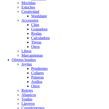
Mochilas
Estuches
Creatividad
Washitape
Accesorios
Clips
Grapadora
Reglas
Calculadora
Tijeras
Otros
Libros
Marcapáginas
Objetos bonitos
Joyitas
Pendientes
Collares
Pulseras
Anillos
Otros
Relojes
Abanicos
Toallas
Llaveros
Complementos