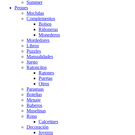
Summer
Peques
Mochilas
Complementos
Bolsos
Riñoneras
Monederos
Mordedores
Libros
Puzzles
Manualidades
Juego
Ratoncitos
Ratones
Puertas
Otros
Paraguas
Botellas
Menaje
Baberos
Muselinas
Ropa
Calcetines
Decoración
Joyeros