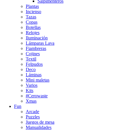
Salpimenteros
Plantas
Incienso
Tazas
Copas
Botellas
Relojes
Iluminación
Lámparas Lava
Fiambreras
Cojines
Textil
Felpudos
Deco
Láminas
Mini maletas
Varios
Kits
#Cerowaste
Xmas
Fun
Arcade
Puzzles
Juegos de mesa
Manualidades