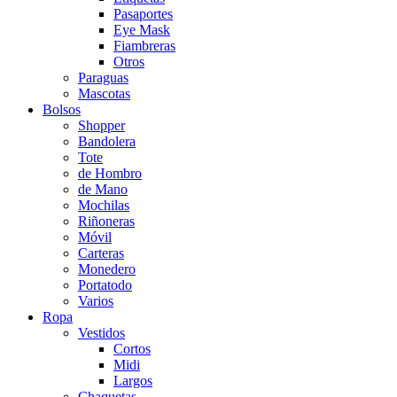
Pasaportes
Eye Mask
Fiambreras
Otros
Paraguas
Mascotas
Bolsos
Shopper
Bandolera
Tote
de Hombro
de Mano
Mochilas
Riñoneras
Móvil
Carteras
Monedero
Portatodo
Varios
Ropa
Vestidos
Cortos
Midi
Largos
Chaquetas