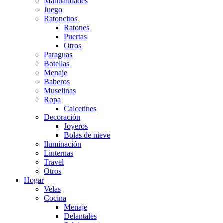
Manualidades
Juego
Ratoncitos
Ratones
Puertas
Otros
Paraguas
Botellas
Menaje
Baberos
Muselinas
Ropa
Calcetines
Decoración
Joyeros
Bolas de nieve
Iluminación
Linternas
Travel
Otros
Hogar
Velas
Cocina
Menaje
Delantales