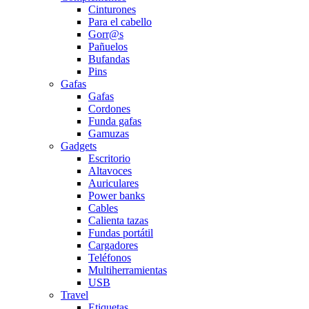
Cinturones
Para el cabello
Gorr@s
Pañuelos
Bufandas
Pins
Gafas
Gafas
Cordones
Funda gafas
Gamuzas
Gadgets
Escritorio
Altavoces
Auriculares
Power banks
Cables
Calienta tazas
Fundas portátil
Cargadores
Teléfonos
Multiherramientas
USB
Travel
Etiquetas