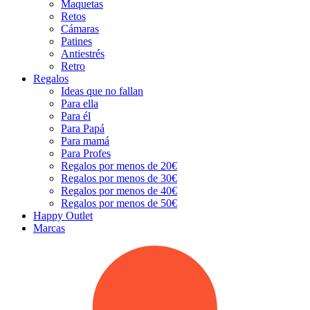
Maquetas
Retos
Cámaras
Patines
Antiestrés
Retro
Regalos
Ideas que no fallan
Para ella
Para él
Para Papá
Para mamá
Para Profes
Regalos por menos de 20€
Regalos por menos de 30€
Regalos por menos de 40€
Regalos por menos de 50€
Happy Outlet
Marcas