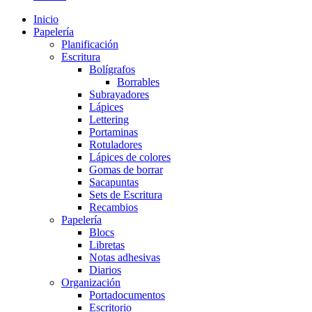
Inicio
Papelería
Planificación
Escritura
Bolígrafos
Borrables
Subrayadores
Lápices
Lettering
Portaminas
Rotuladores
Lápices de colores
Gomas de borrar
Sacapuntas
Sets de Escritura
Recambios
Papelería
Blocs
Libretas
Notas adhesivas
Diarios
Organización
Portadocumentos
Escritorio