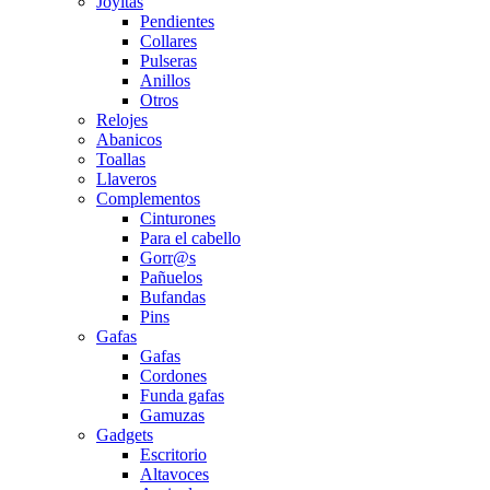
Joyitas
Pendientes
Collares
Pulseras
Anillos
Otros
Relojes
Abanicos
Toallas
Llaveros
Complementos
Cinturones
Para el cabello
Gorr@s
Pañuelos
Bufandas
Pins
Gafas
Gafas
Cordones
Funda gafas
Gamuzas
Gadgets
Escritorio
Altavoces