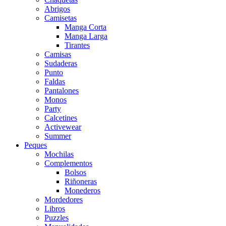
Abrigos
Camisetas
Manga Corta
Manga Larga
Tirantes
Camisas
Sudaderas
Punto
Faldas
Pantalones
Monos
Party
Calcetines
Activewear
Summer
Peques
Mochilas
Complementos
Bolsos
Riñoneras
Monederos
Mordedores
Libros
Puzzles