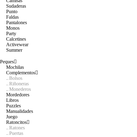
Camisas
Sudaderas
Punto
Faldas
Pantalones
Monos
Party
Calcetines
Activewear
Summer
Peques
Mochilas
Complementos
Bolsos
Riñoneras
Monederos
Mordedores
Libros
Puzzles
Manualidades
Juego
Ratoncitos
Ratones
Puertas