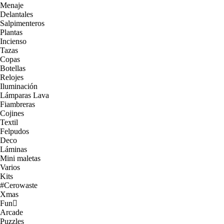
Menaje
Delantales
Salpimenteros
Plantas
Incienso
Tazas
Copas
Botellas
Relojes
Iluminación
Lámparas Lava
Fiambreras
Cojines
Textil
Felpudos
Deco
Láminas
Mini maletas
Varios
Kits
#Cerowaste
Xmas
Fun
Arcade
Puzzles