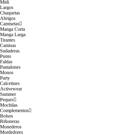
Midi
Largos
Chaquetas
Abrigos
Camisetas
Manga Corta
Manga Larga
Tirantes
Camisas
Sudaderas
Punto
Faldas
Pantalones
Monos
Party
Calcetines
Activewear
Summer
Peques
Mochilas
Complementos
Bolsos
Riñoneras
Monederos
Mordedores