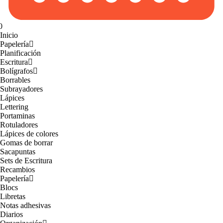
0
Inicio
Papelería
Planificación
Escritura
Bolígrafos
Borrables
Subrayadores
Lápices
Lettering
Portaminas
Rotuladores
Lápices de colores
Gomas de borrar
Sacapuntas
Sets de Escritura
Recambios
Papelería
Blocs
Libretas
Notas adhesivas
Diarios