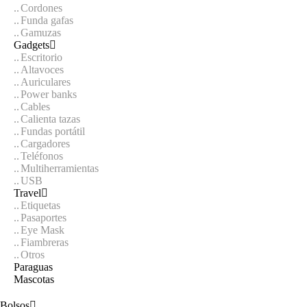
Cordones
Funda gafas
Gamuzas
Gadgets
Escritorio
Altavoces
Auriculares
Power banks
Cables
Calienta tazas
Fundas portátil
Cargadores
Teléfonos
Multiherramientas
USB
Travel
Etiquetas
Pasaportes
Eye Mask
Fiambreras
Otros
Paraguas
Mascotas
Bolsos