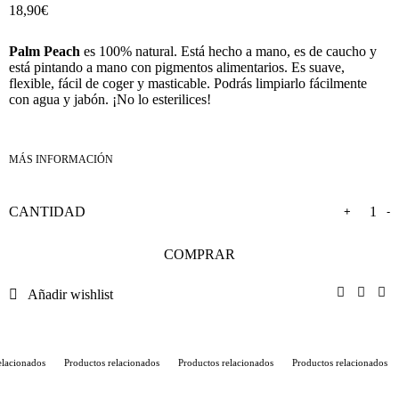
18,90
€
Palm Peach
es 100% natural. Está hecho a mano, es de caucho y
está pintando a mano con pigmentos alimentarios. Es suave,
flexible, fácil de coger y masticable. Podrás limpiarlo fácilmente
con agua y jabón. ¡No lo esterilices!
+
-
COMPRAR
Añadir wishlist
lacionados
Productos relacionados
Productos relacionados
Productos relacionados