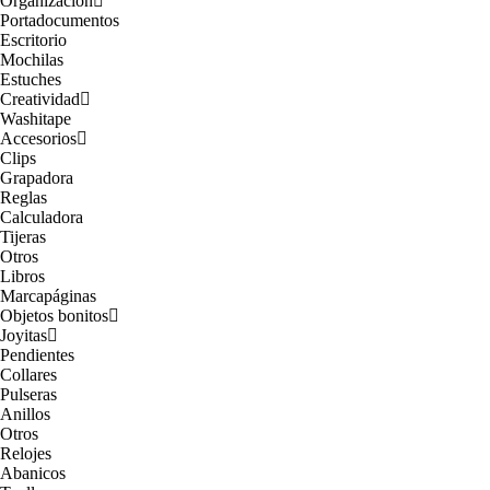
Organización
Portadocumentos
Escritorio
Mochilas
Estuches
Creatividad
Washitape
Accesorios
Clips
Grapadora
Reglas
Calculadora
Tijeras
Otros
Libros
Marcapáginas
Objetos bonitos
Joyitas
Pendientes
Collares
Pulseras
Anillos
Otros
Relojes
Abanicos