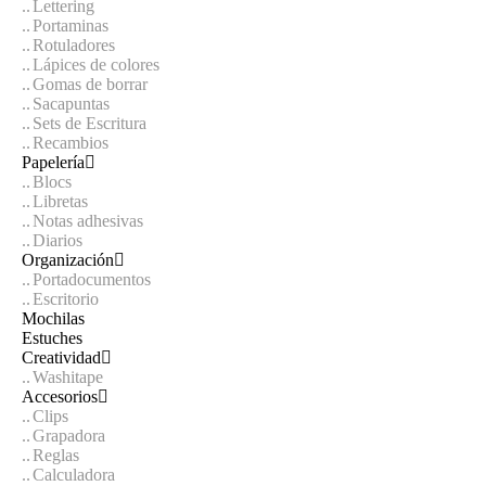
Lettering
Portaminas
Rotuladores
Lápices de colores
Gomas de borrar
Sacapuntas
Sets de Escritura
Recambios
Papelería
Blocs
Libretas
Notas adhesivas
Diarios
Organización
Portadocumentos
Escritorio
Mochilas
Estuches
Creatividad
Washitape
Accesorios
Clips
Grapadora
Reglas
Calculadora