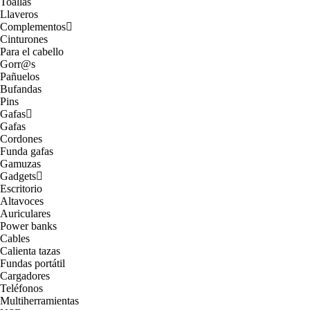
Toallas
Llaveros
Complementos
Cinturones
Para el cabello
Gorr@s
Pañuelos
Bufandas
Pins
Gafas
Gafas
Cordones
Funda gafas
Gamuzas
Gadgets
Escritorio
Altavoces
Auriculares
Power banks
Cables
Calienta tazas
Fundas portátil
Cargadores
Teléfonos
Multiherramientas