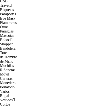
USB
Travel
Etiquetas
Pasaportes
Eye Mask
Fiambreras
Otros
Paraguas
Mascotas
Bolsos
Shopper
Bandolera
Tote
de Hombro
de Mano
Mochilas
Riñoneras
Móvil
Carteras
Monedero
Portatodo
Varios
Ropa
Vestidos
Cortos