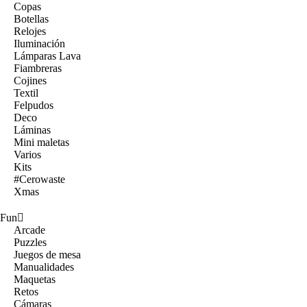
Copas
Botellas
Relojes
Iluminación
Lámparas Lava
Fiambreras
Cojines
Textil
Felpudos
Deco
Láminas
Mini maletas
Varios
Kits
#Cerowaste
Xmas
Fun
Arcade
Puzzles
Juegos de mesa
Manualidades
Maquetas
Retos
Cámaras