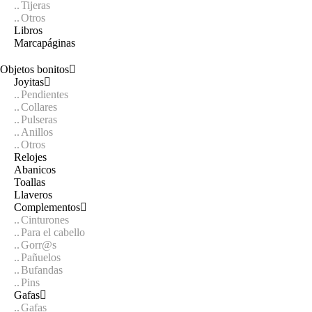
Tijeras
Otros
Libros
Marcapáginas
Objetos bonitos
Joyitas
Pendientes
Collares
Pulseras
Anillos
Otros
Relojes
Abanicos
Toallas
Llaveros
Complementos
Cinturones
Para el cabello
Gorr@s
Pañuelos
Bufandas
Pins
Gafas
Gafas