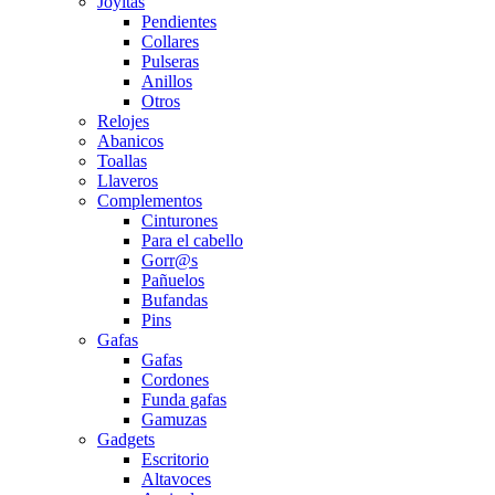
Joyitas
Pendientes
Collares
Pulseras
Anillos
Otros
Relojes
Abanicos
Toallas
Llaveros
Complementos
Cinturones
Para el cabello
Gorr@s
Pañuelos
Bufandas
Pins
Gafas
Gafas
Cordones
Funda gafas
Gamuzas
Gadgets
Escritorio
Altavoces