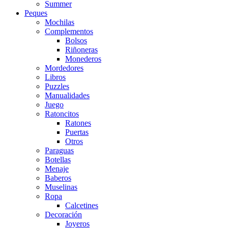
Summer
Peques
Mochilas
Complementos
Bolsos
Riñoneras
Monederos
Mordedores
Libros
Puzzles
Manualidades
Juego
Ratoncitos
Ratones
Puertas
Otros
Paraguas
Botellas
Menaje
Baberos
Muselinas
Ropa
Calcetines
Decoración
Joyeros