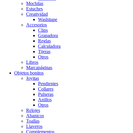
Mochilas
Estuches
Creatividad
Washitape
Accesorios
Clips
Grapadora
Reglas
Calculadora
Tijeras
Otros
Libros
Marcapáginas
Objetos bonitos
Joyitas
Pendientes
Collares
Pulseras
Anillos
Otros
Relojes
Abanicos
Toallas
Llaveros
Complementos