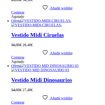
Añadir wishlist
Este
Comprar
producto
Agotado
tiene
Oferta
múltiples
variantes.
Las
Vestido Midi Ciruelas
opciones
se
56,95
€
28,48
€
pueden
elegir
Añadir wishlist
en
Este
Comprar
la
producto
Agotado
página
tiene
Oferta
de
múltiples
producto
variantes.
Las
Vestido Midi Dinosaurios
opciones
se
54,95
€
27,48
€
pueden
elegir
Añadir wishlist
en
Este
Comprar
la