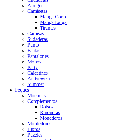
Abrigos
Camisetas
Manga Corta
Manga Larga
Tirantes
Camisas
Sudaderas
Punto
Faldas
Pantalones
Monos
Party
Calcetines
Activewear
Summer
Peques
Mochilas
Complementos
Bolsos
Riñoneras
Monederos
Mordedores
Libros
Puzzles