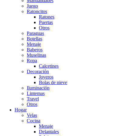
Manualidades
Juego
Ratoncitos
Ratones
Puertas
Otros
Paraguas
Botellas
Menaje
Baberos
Muselinas
Ropa
Calcetines
Decoración
Joyeros
Bolas de nieve
Iluminación
Linternas
Travel
Otros
Hogar
Velas
Cocina
Menaje
Delantales