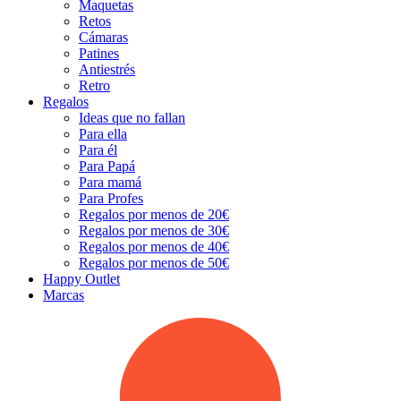
Maquetas
Retos
Cámaras
Patines
Antiestrés
Retro
Regalos
Ideas que no fallan
Para ella
Para él
Para Papá
Para mamá
Para Profes
Regalos por menos de 20€
Regalos por menos de 30€
Regalos por menos de 40€
Regalos por menos de 50€
Happy Outlet
Marcas