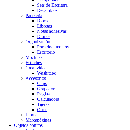
Sets de Escritura
Recambios
Papelería
Blocs
Libretas
Notas adhesivas
Diarios
Organización
Portadocumentos
Escritorio
Mochilas
Estuches
Creatividad
Washitape
Accesorios
Clips
Grapadora
Reglas
Calculadora
Tijeras
Otros
Libros
Marcapáginas
Objetos bonitos