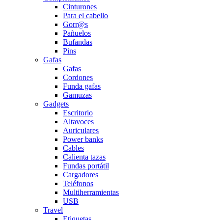
Cinturones
Para el cabello
Gorr@s
Pañuelos
Bufandas
Pins
Gafas
Gafas
Cordones
Funda gafas
Gamuzas
Gadgets
Escritorio
Altavoces
Auriculares
Power banks
Cables
Calienta tazas
Fundas portátil
Cargadores
Teléfonos
Multiherramientas
USB
Travel
Etiquetas