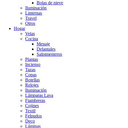
Bolas de nieve
Iluminación
Linternas
Travel
Otros
Hogar
Velas
Cocina
Menaje
Delantales
Salpimenteros
Plantas
Incienso
Tazas
Copas
Botellas
Relojes
Iluminación
Lámparas Lava
Fiambreras
Cojines
Textil
Felpudos
Deco
Láminas