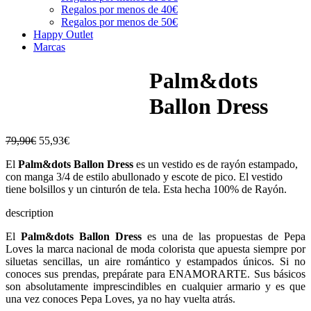
Regalos por menos de 40€
Regalos por menos de 50€
Happy Outlet
Marcas
Palm&dots
Ballon Dress
79,90
€
55,93
€
El
Palm&dots Ballon Dress
es un vestido es de rayón estampado,
con manga 3/4 de estilo abullonado y escote de pico. El vestido
tiene bolsillos y un cinturón de tela. Esta hecha 100% de Rayón.
description
El
Palm&dots Ballon Dress
es una de las propuestas de Pepa
Loves la marca nacional de moda colorista que apuesta siempre por
siluetas sencillas, un aire romántico y estampados únicos. Si no
conoces sus prendas, prepárate para ENAMORARTE. Sus básicos
son absolutamente imprescindibles en cualquier armario y es que
una vez conoces Pepa Loves, ya no hay vuelta atrás.