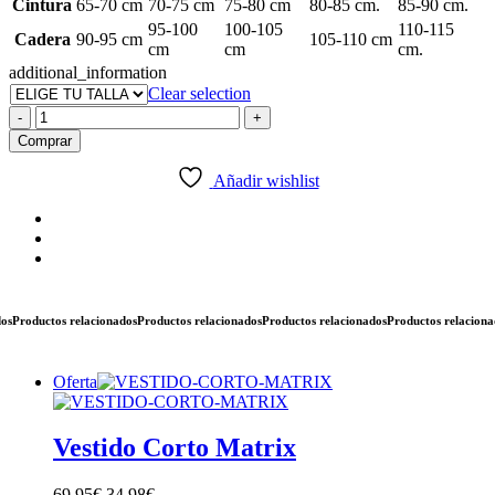
Cintura
65-70 cm
70-75 cm
75-80 cm
80-85 cm.
85-90 cm.
95-100
100-105
110-115
Cadera
90-95 cm
105-110 cm
cm
cm
cm.
additional_information
Clear selection
Palm&dots
-
+
Ballon
Comprar
Dress
cantidad
Añadir wishlist
roductos relacionados
Productos relacionados
Productos relacionados
Productos relacionados
Oferta
Vestido Corto Matrix
69,95
€
34,98
€