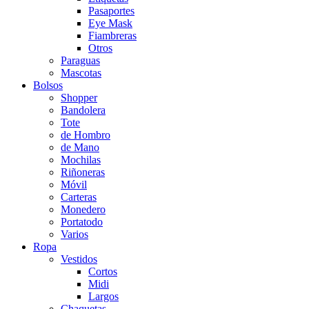
Pasaportes
Eye Mask
Fiambreras
Otros
Paraguas
Mascotas
Bolsos
Shopper
Bandolera
Tote
de Hombro
de Mano
Mochilas
Riñoneras
Móvil
Carteras
Monedero
Portatodo
Varios
Ropa
Vestidos
Cortos
Midi
Largos
Chaquetas