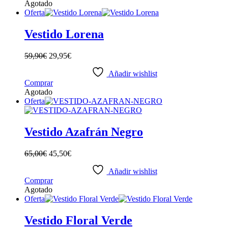
producto
Agotado
página
tiene
Oferta
de
múltiples
producto
variantes.
Vestido Lorena
Las
opciones
59,90
€
29,95
€
se
pueden
Añadir wishlist
elegir
Este
Comprar
en
producto
Agotado
la
tiene
Oferta
página
múltiples
de
variantes.
producto
Las
Vestido Azafrán Negro
opciones
se
65,00
€
45,50
€
pueden
elegir
Añadir wishlist
en
Este
Comprar
la
producto
Agotado
página
tiene
Oferta
de
múltiples
producto
variantes.
Vestido Floral Verde
Las