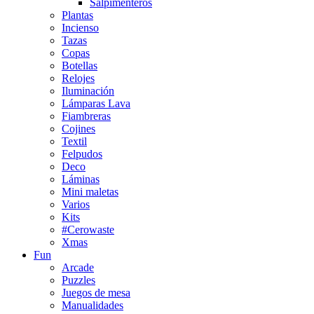
Salpimenteros
Plantas
Incienso
Tazas
Copas
Botellas
Relojes
Iluminación
Lámparas Lava
Fiambreras
Cojines
Textil
Felpudos
Deco
Láminas
Mini maletas
Varios
Kits
#Cerowaste
Xmas
Fun
Arcade
Puzzles
Juegos de mesa
Manualidades