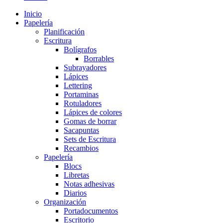
Inicio
Papelería
Planificación
Escritura
Bolígrafos
Borrables
Subrayadores
Lápices
Lettering
Portaminas
Rotuladores
Lápices de colores
Gomas de borrar
Sacapuntas
Sets de Escritura
Recambios
Papelería
Blocs
Libretas
Notas adhesivas
Diarios
Organización
Portadocumentos
Escritorio