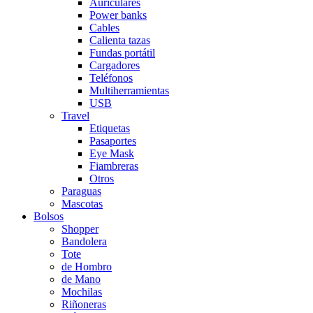
Auriculares
Power banks
Cables
Calienta tazas
Fundas portátil
Cargadores
Teléfonos
Multiherramientas
USB
Travel
Etiquetas
Pasaportes
Eye Mask
Fiambreras
Otros
Paraguas
Mascotas
Bolsos
Shopper
Bandolera
Tote
de Hombro
de Mano
Mochilas
Riñoneras