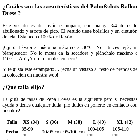
¿Cuáles son las características del Palm&dots Ballon
Dress ?
Este vestido es de rayón estampado, con manga 3/4 de estilo
abullonado y escote de pico. El vestido tiene bolsillos y un cinturón
de tela. Esta hecha 100% de Rayón.
¡Ojito! Lávala a máquina máximo a 30ºC. No utilices lejía, ni
blanqueador. No lo metas en la secadora y plánchalo máximo a
110ºC. ¡Ah! ¡Y no lo limpies en seco!
Si te gusta este estampado… ¡echa un vistazo al resto de prendas de
la colección en nuestra web!
¿Qué talla elijo?
La guía de tallas de Pepa Loves es la siguiente pero si necesitas
ayuda o tienes cualquier duda, ¡no dudes en ponerte en contacto con
nosotras!
Talla
XS (34)
S (36)
M (38)
L (40)
XL (42)
85-90
100-105
105-110
Pecho
90-95 cm
95-100 cm
cm.
cm.
cm.