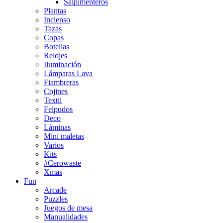
Salpimenteros
Plantas
Incienso
Tazas
Copas
Botellas
Relojes
Iluminación
Lámparas Lava
Fiambreras
Cojines
Textil
Felpudos
Deco
Láminas
Mini maletas
Varios
Kits
#Cerowaste
Xmas
Fun
Arcade
Puzzles
Juegos de mesa
Manualidades