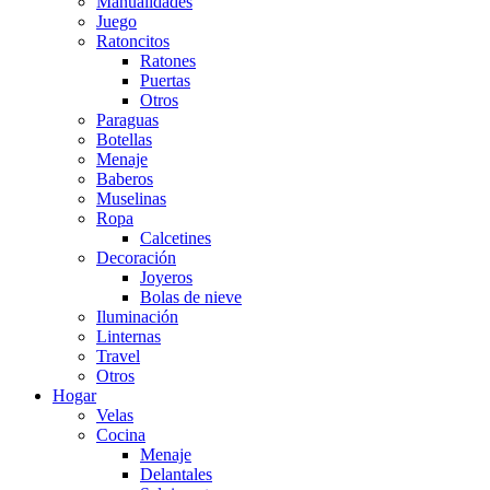
Manualidades
Juego
Ratoncitos
Ratones
Puertas
Otros
Paraguas
Botellas
Menaje
Baberos
Muselinas
Ropa
Calcetines
Decoración
Joyeros
Bolas de nieve
Iluminación
Linternas
Travel
Otros
Hogar
Velas
Cocina
Menaje
Delantales