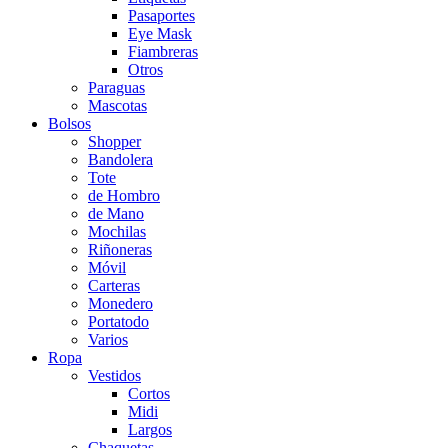
Pasaportes
Eye Mask
Fiambreras
Otros
Paraguas
Mascotas
Bolsos
Shopper
Bandolera
Tote
de Hombro
de Mano
Mochilas
Riñoneras
Móvil
Carteras
Monedero
Portatodo
Varios
Ropa
Vestidos
Cortos
Midi
Largos
Chaquetas