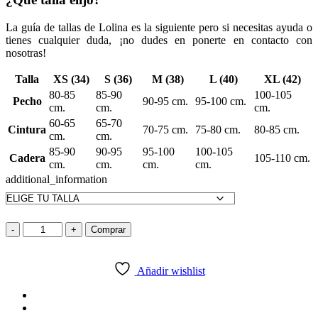
La guía de tallas de Lolina es la siguiente pero si necesitas ayuda o
tienes cualquier duda, ¡no dudes en ponerte en contacto con
nosotras!
Talla
XS (34)
S (36)
M (38)
L (40)
XL (42)
80-85
85-90
100-105
Pecho
90-95 cm.
95-100 cm.
cm.
cm.
cm.
60-65
65-70
Cintura
70-75 cm.
75-80 cm.
80-85 cm.
cm.
cm.
85-90
90-95
95-100
100-105
Cadera
105-110 cm.
cm.
cm.
cm.
cm.
additional_information
Pantalón
-
+
Comprar
Ancho
Explórame
cantidad
Añadir wishlist