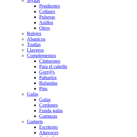
Joyitas
Pendientes
Collares
Pulseras
Anillos
Otros
Relojes
Abanicos
Toallas
Llaveros
Complementos
Cinturones
Para el cabello
Gorr@s
Pañuelos
Bufandas
Pins
Gafas
Gafas
Cordones
Funda gafas
Gamuzas
Gadgets
Escritorio
Altavoces