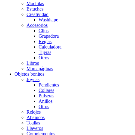
Mochilas
Estuches
Creatividad
Washitape
Accesorios
Clips
Grapadora
Reglas
Calculadora
Tijeras
Otros
Libros
Marcapáginas
Objetos bonitos
Joyitas
Pendientes
Collares
Pulseras
Anillos
Otros
Relojes
Abanicos
Toallas
Llaveros
Complementos