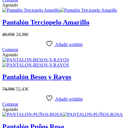
la
producto
Agotado
página
tiene
de
múltiples
producto
variantes.
Pantalón Terciopelo Amarillo
Las
opciones
49,95
€
24,98
€
se
pueden
Añadir wishlist
elegir
Este
Comprar
en
producto
Agotado
la
tiene
página
múltiples
de
variantes.
producto
Las
Pantalón Besos y Rayos
opciones
se
74,90
€
52,43
€
pueden
elegir
Añadir wishlist
en
Este
Comprar
la
producto
Agotado
página
tiene
de
múltiples
producto
variantes.
Pantalón Puños Rosa