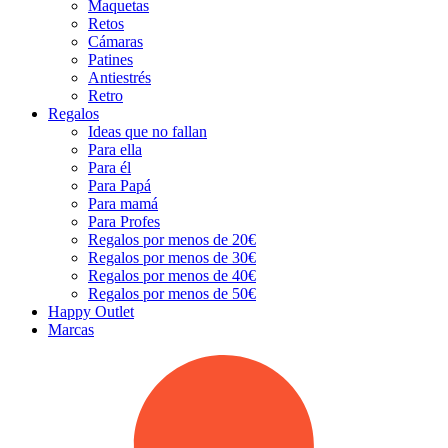
Maquetas
Retos
Cámaras
Patines
Antiestrés
Retro
Regalos
Ideas que no fallan
Para ella
Para él
Para Papá
Para mamá
Para Profes
Regalos por menos de 20€
Regalos por menos de 30€
Regalos por menos de 40€
Regalos por menos de 50€
Happy Outlet
Marcas