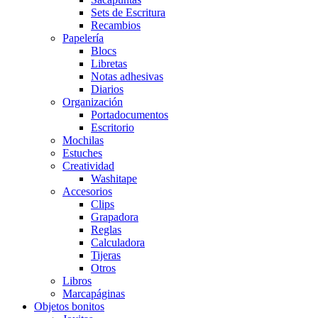
Sets de Escritura
Recambios
Papelería
Blocs
Libretas
Notas adhesivas
Diarios
Organización
Portadocumentos
Escritorio
Mochilas
Estuches
Creatividad
Washitape
Accesorios
Clips
Grapadora
Reglas
Calculadora
Tijeras
Otros
Libros
Marcapáginas
Objetos bonitos