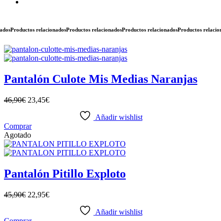
s
Productos relacionados
Productos relacionados
Productos relacionados
Productos relacionad
Pantalón Culote Mis Medias Naranjas
46,90
€
23,45
€
Añadir wishlist
Este
Comprar
producto
Agotado
tiene
múltiples
variantes.
Las
Pantalón Pitillo Exploto
opciones
se
45,90
€
22,95
€
pueden
elegir
Añadir wishlist
en
Este
Comprar