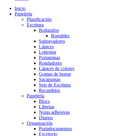
Inicio
Papelería
Planificación
Escritura
Bolígrafos
Borrables
Subrayadores
Lápices
Lettering
Portaminas
Rotuladores
Lápices de colores
Gomas de borrar
Sacapuntas
Sets de Escritura
Recambios
Papelería
Blocs
Libretas
Notas adhesivas
Diarios
Organización
Portadocumentos
Escritorio