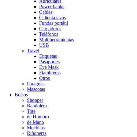
Auriculares
Power banks
Cables
Calienta tazas
Fundas portátil
Cargadores
Teléfonos
Multiherramientas
USB
Travel
Etiquetas
Pasaportes
Eye Mask
Fiambreras
Otros
Paraguas
Mascotas
Bolsos
Shopper
Bandolera
Tote
de Hombro
de Mano
Mochilas
Riñoneras