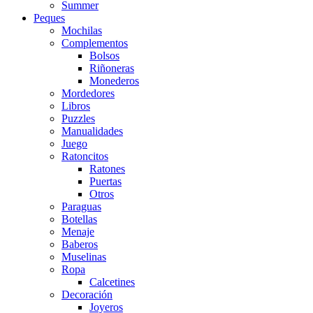
Summer
Peques
Mochilas
Complementos
Bolsos
Riñoneras
Monederos
Mordedores
Libros
Puzzles
Manualidades
Juego
Ratoncitos
Ratones
Puertas
Otros
Paraguas
Botellas
Menaje
Baberos
Muselinas
Ropa
Calcetines
Decoración
Joyeros