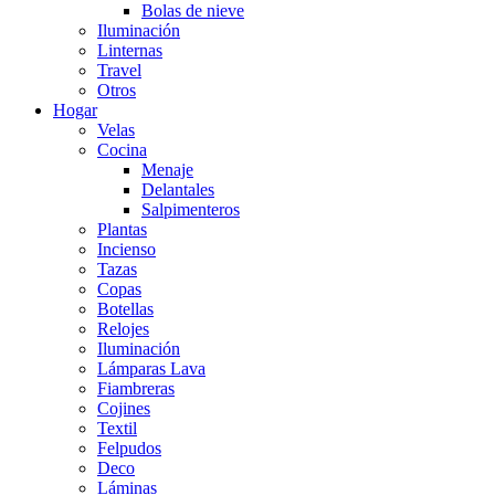
Bolas de nieve
Iluminación
Linternas
Travel
Otros
Hogar
Velas
Cocina
Menaje
Delantales
Salpimenteros
Plantas
Incienso
Tazas
Copas
Botellas
Relojes
Iluminación
Lámparas Lava
Fiambreras
Cojines
Textil
Felpudos
Deco
Láminas