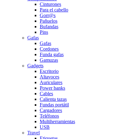
Cinturones
Para el cabello
Gorr@s
Pañuelos
Bufandas
Pins
Gafas
Gafas
Cordones
Funda gafas
Gamuzas
Gadgets
Escritorio
Altavoces
Auriculares
Power banks
Cables
Calienta tazas
Fundas portátil
Cargadores
Teléfonos
Multiherramientas
USB
Travel
Etiquetas