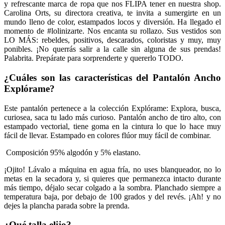
y refrescante marca de ropa que nos FLIPA tener en nuestra shop.
Carolina Orts, su directora creativa, te invita a sumergirte en un
mundo lleno de color, estampados locos y diversión. Ha llegado el
momento de #lolinizarte. Nos encanta su rollazo. Sus vestidos son
LO MÁS: rebeldes, positivos, descarados, coloristas y muy, muy
ponibles. ¡No querrás salir a la calle sin alguna de sus prendas!
Palabrita. Prepárate para sorprenderte y quererlo TODO.
¿Cuáles son las características del
Pantalón Ancho
Explórame
?
Este pantalón pertenece a la colección Explórame: Explora, busca,
curiosea, saca tu lado más curioso. Pantalón ancho de tiro alto, con
estampado vectorial, tiene goma en la cintura lo que lo hace muy
fácil de llevar. Estampado en colores flúor muy fácil de combinar.
Composición 95% algodón y 5% elastano.
¡Ojito! Lávalo a máquina en agua fría, no uses blanqueador, no lo
metas en la secadora y, si quieres que permanezca intacto durante
más tiempo, déjalo secar colgado a la sombra. Planchado siempre a
temperatura baja, por debajo de 100 grados y del revés. ¡Ah! y no
dejes la plancha parada sobre la prenda.
¿Qué talla elijo?