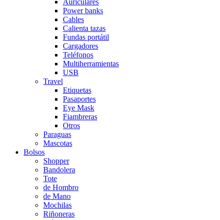
Auriculares
Power banks
Cables
Calienta tazas
Fundas portátil
Cargadores
Teléfonos
Multiherramientas
USB
Travel
Etiquetas
Pasaportes
Eye Mask
Fiambreras
Otros
Paraguas
Mascotas
Bolsos
Shopper
Bandolera
Tote
de Hombro
de Mano
Mochilas
Riñoneras