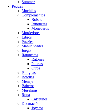
Summer
Peques
Mochilas
Complementos
Bolsos
Riñoneras
Monederos
Mordedores
Libros
Puzzles
Manualidades
Juego
Ratoncitos
Ratones
Puertas
Otros
Paraguas
Botellas
Menaje
Baberos
Muselinas
Ropa
Calcetines
Decoración
Joyeros