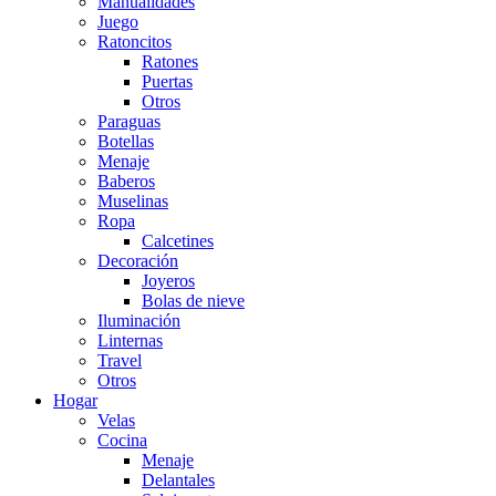
Manualidades
Juego
Ratoncitos
Ratones
Puertas
Otros
Paraguas
Botellas
Menaje
Baberos
Muselinas
Ropa
Calcetines
Decoración
Joyeros
Bolas de nieve
Iluminación
Linternas
Travel
Otros
Hogar
Velas
Cocina
Menaje
Delantales