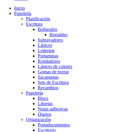
Inicio
Papelería
Planificación
Escritura
Bolígrafos
Borrables
Subrayadores
Lápices
Lettering
Portaminas
Rotuladores
Lápices de colores
Gomas de borrar
Sacapuntas
Sets de Escritura
Recambios
Papelería
Blocs
Libretas
Notas adhesivas
Diarios
Organización
Portadocumentos
Escritorio