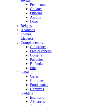
Joyitas
Pendientes
Collares
Pulseras
Anillos
Otros
Relojes
Abanicos
Toallas
Llaveros
Complementos
Cinturones
Para el cabello
Gorr@s
Pañuelos
Bufandas
Pins
Gafas
Gafas
Cordones
Funda gafas
Gamuzas
Gadgets
Escritorio
Altavoces