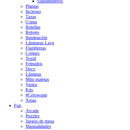
Salpimenteros
Plantas
Incienso
Tazas
Copas
Botellas
Relojes
Iluminación
Lámparas Lava
Fiambreras
Cojines
Textil
Felpudos
Deco
Láminas
Mini maletas
Varios
Kits
#Cerowaste
Xmas
Fun
Arcade
Puzzles
Juegos de mesa
Manualidades