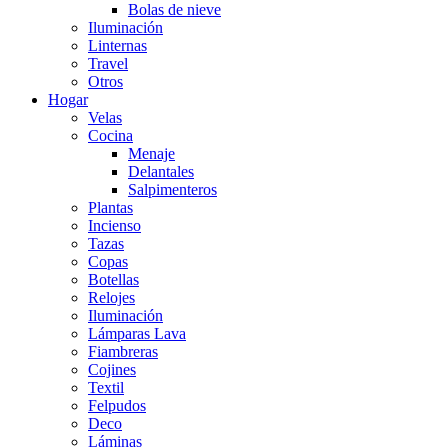
Bolas de nieve
Iluminación
Linternas
Travel
Otros
Hogar
Velas
Cocina
Menaje
Delantales
Salpimenteros
Plantas
Incienso
Tazas
Copas
Botellas
Relojes
Iluminación
Lámparas Lava
Fiambreras
Cojines
Textil
Felpudos
Deco
Láminas