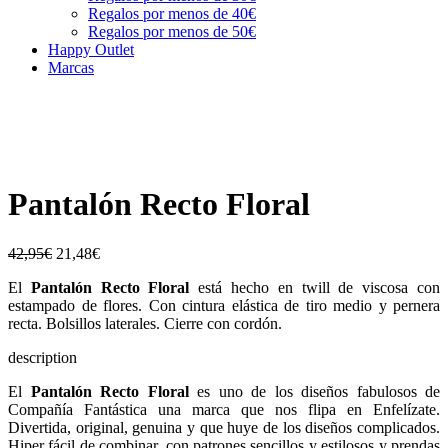
Regalos por menos de 40€
Regalos por menos de 50€
Happy Outlet
Marcas
Pantalón Recto Floral
42,95
€
21,48
€
El
Pantalón Recto Floral
está hecho en twill de viscosa con
estampado de flores. Con cintura elástica de tiro medio y pernera
recta. Bolsillos laterales. Cierre con cordón.
description
El
Pantalón Recto Floral
es uno de los diseños fabulosos de
Compañía Fantástica una marca que nos flipa en Enfelízate.
Divertida, original, genuina y que huye de los diseños complicados.
Hiper fácil de combinar, con patrones sencillos y estilosos y prendas