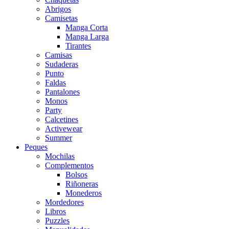
Abrigos
Camisetas
Manga Corta
Manga Larga
Tirantes
Camisas
Sudaderas
Punto
Faldas
Pantalones
Monos
Party
Calcetines
Activewear
Summer
Peques
Mochilas
Complementos
Bolsos
Riñoneras
Monederos
Mordedores
Libros
Puzzles