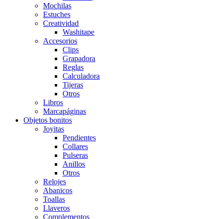
Mochilas
Estuches
Creatividad
Washitape
Accesorios
Clips
Grapadora
Reglas
Calculadora
Tijeras
Otros
Libros
Marcapáginas
Objetos bonitos
Joyitas
Pendientes
Collares
Pulseras
Anillos
Otros
Relojes
Abanicos
Toallas
Llaveros
Complementos