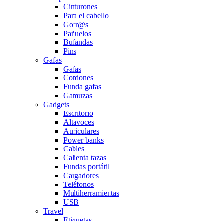
Cinturones
Para el cabello
Gorr@s
Pañuelos
Bufandas
Pins
Gafas
Gafas
Cordones
Funda gafas
Gamuzas
Gadgets
Escritorio
Altavoces
Auriculares
Power banks
Cables
Calienta tazas
Fundas portátil
Cargadores
Teléfonos
Multiherramientas
USB
Travel
Etiquetas