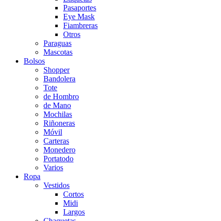
Pasaportes
Eye Mask
Fiambreras
Otros
Paraguas
Mascotas
Bolsos
Shopper
Bandolera
Tote
de Hombro
de Mano
Mochilas
Riñoneras
Móvil
Carteras
Monedero
Portatodo
Varios
Ropa
Vestidos
Cortos
Midi
Largos
Chaquetas