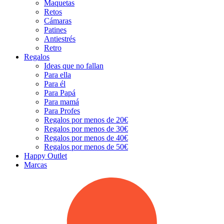
Maquetas
Retos
Cámaras
Patines
Antiestrés
Retro
Regalos
Ideas que no fallan
Para ella
Para él
Para Papá
Para mamá
Para Profes
Regalos por menos de 20€
Regalos por menos de 30€
Regalos por menos de 40€
Regalos por menos de 50€
Happy Outlet
Marcas