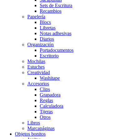
Sets de Escritura
Recambios
Papelería
Blocs
Libretas
Notas adhesivas
Diarios
Organización
Portadocumentos
Escritorio
Mochilas
Estuches
Creatividad
Washitape
Accesorios
Clips
Grapadora
Reglas
Calculadora
Tijeras
Otros
Libros
Marcapáginas
Objetos bonitos