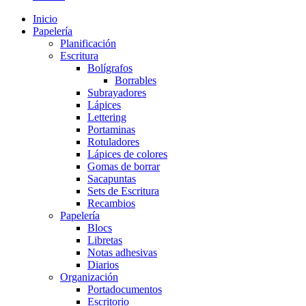
Inicio
Papelería
Planificación
Escritura
Bolígrafos
Borrables
Subrayadores
Lápices
Lettering
Portaminas
Rotuladores
Lápices de colores
Gomas de borrar
Sacapuntas
Sets de Escritura
Recambios
Papelería
Blocs
Libretas
Notas adhesivas
Diarios
Organización
Portadocumentos
Escritorio