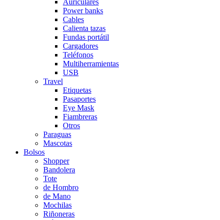
Auriculares
Power banks
Cables
Calienta tazas
Fundas portátil
Cargadores
Teléfonos
Multiherramientas
USB
Travel
Etiquetas
Pasaportes
Eye Mask
Fiambreras
Otros
Paraguas
Mascotas
Bolsos
Shopper
Bandolera
Tote
de Hombro
de Mano
Mochilas
Riñoneras