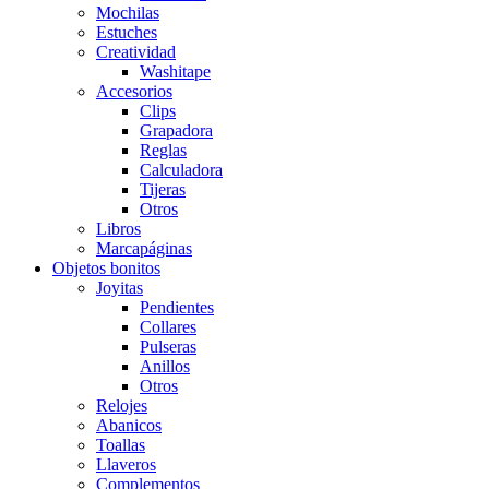
Mochilas
Estuches
Creatividad
Washitape
Accesorios
Clips
Grapadora
Reglas
Calculadora
Tijeras
Otros
Libros
Marcapáginas
Objetos bonitos
Joyitas
Pendientes
Collares
Pulseras
Anillos
Otros
Relojes
Abanicos
Toallas
Llaveros
Complementos