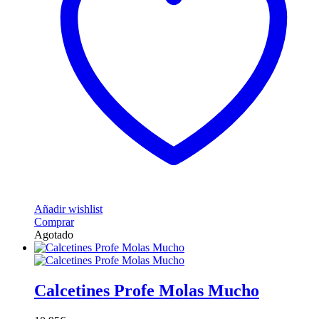
Añadir wishlist
Este
Comprar
producto
Agotado
tiene
múltiples
variantes.
Las
Calcetines Profe Molas Mucho
opciones
se