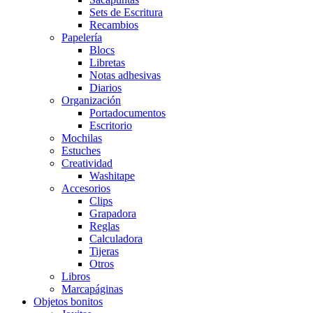
Sets de Escritura
Recambios
Papelería
Blocs
Libretas
Notas adhesivas
Diarios
Organización
Portadocumentos
Escritorio
Mochilas
Estuches
Creatividad
Washitape
Accesorios
Clips
Grapadora
Reglas
Calculadora
Tijeras
Otros
Libros
Marcapáginas
Objetos bonitos