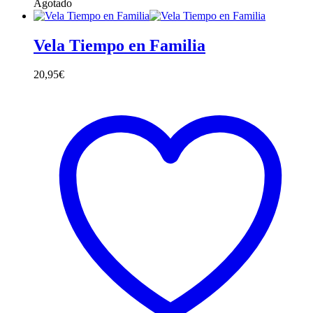
producto
Agotado
tiene
múltiples
variantes.
Vela Tiempo en Familia
Las
opciones
20,95
€
se
pueden
elegir
en
la
página
de
producto