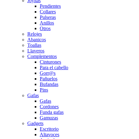
Joyitas
Pendientes
Collares
Pulseras
Anillos
Otros
Relojes
Abanicos
Toallas
Llaveros
Complementos
Cinturones
Para el cabello
Gorr@s
Pañuelos
Bufandas
Pins
Gafas
Gafas
Cordones
Funda gafas
Gamuzas
Gadgets
Escritorio
Altavoces