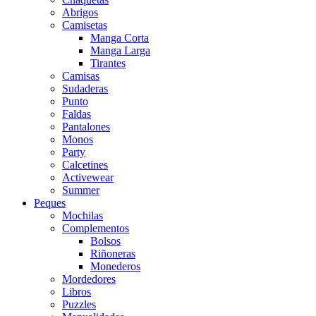
Abrigos
Camisetas
Manga Corta
Manga Larga
Tirantes
Camisas
Sudaderas
Punto
Faldas
Pantalones
Monos
Party
Calcetines
Activewear
Summer
Peques
Mochilas
Complementos
Bolsos
Riñoneras
Monederos
Mordedores
Libros
Puzzles