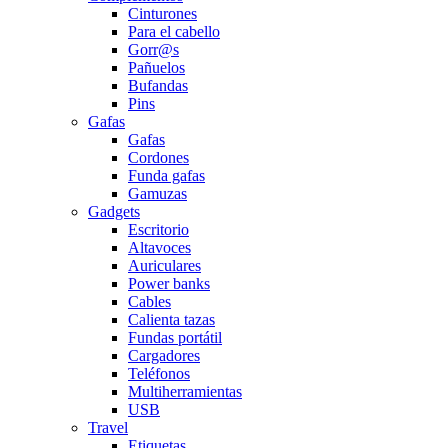
Cinturones
Para el cabello
Gorr@s
Pañuelos
Bufandas
Pins
Gafas
Gafas
Cordones
Funda gafas
Gamuzas
Gadgets
Escritorio
Altavoces
Auriculares
Power banks
Cables
Calienta tazas
Fundas portátil
Cargadores
Teléfonos
Multiherramientas
USB
Travel
Etiquetas