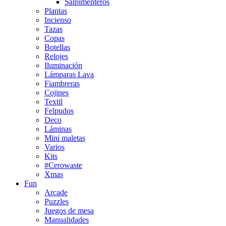
Salpimenteros
Plantas
Incienso
Tazas
Copas
Botellas
Relojes
Iluminación
Lámparas Lava
Fiambreras
Cojines
Textil
Felpudos
Deco
Láminas
Mini maletas
Varios
Kits
#Cerowaste
Xmas
Fun
Arcade
Puzzles
Juegos de mesa
Manualidades