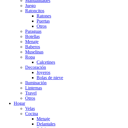
Manualidades
Juego
Ratoncitos
Ratones
Puertas
Otros
Paraguas
Botellas
Menaje
Baberos
Muselinas
Ropa
Calcetines
Decoración
Joyeros
Bolas de nieve
Iluminación
Linternas
Travel
Otros
Hogar
Velas
Cocina
Menaje
Delantales