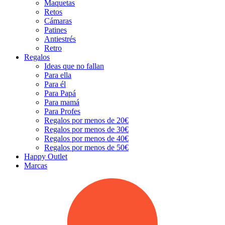
Maquetas
Retos
Cámaras
Patines
Antiestrés
Retro
Regalos
Ideas que no fallan
Para ella
Para él
Para Papá
Para mamá
Para Profes
Regalos por menos de 20€
Regalos por menos de 30€
Regalos por menos de 40€
Regalos por menos de 50€
Happy Outlet
Marcas