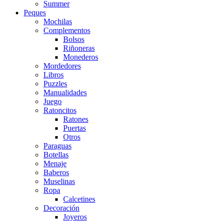
Summer
Peques
Mochilas
Complementos
Bolsos
Riñoneras
Monederos
Mordedores
Libros
Puzzles
Manualidades
Juego
Ratoncitos
Ratones
Puertas
Otros
Paraguas
Botellas
Menaje
Baberos
Muselinas
Ropa
Calcetines
Decoración
Joyeros