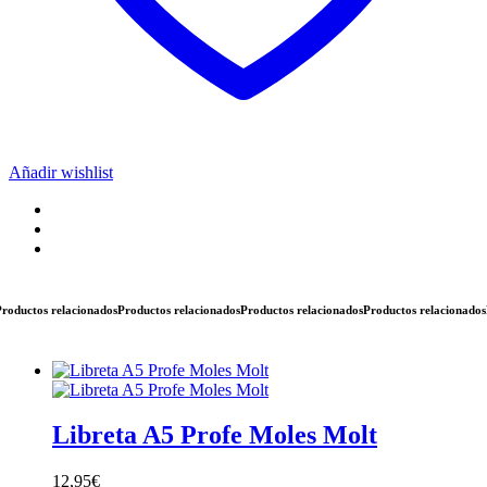
Añadir wishlist
uctos relacionados
Productos relacionados
Productos relacionados
Productos relacionados
Pro
Libreta A5 Profe Moles Molt
12,95
€