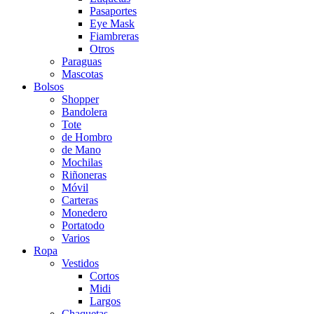
Pasaportes
Eye Mask
Fiambreras
Otros
Paraguas
Mascotas
Bolsos
Shopper
Bandolera
Tote
de Hombro
de Mano
Mochilas
Riñoneras
Móvil
Carteras
Monedero
Portatodo
Varios
Ropa
Vestidos
Cortos
Midi
Largos
Chaquetas