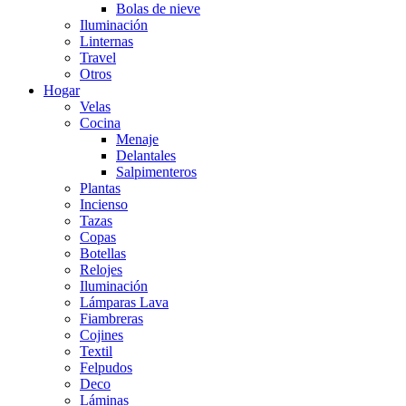
Bolas de nieve
Iluminación
Linternas
Travel
Otros
Hogar
Velas
Cocina
Menaje
Delantales
Salpimenteros
Plantas
Incienso
Tazas
Copas
Botellas
Relojes
Iluminación
Lámparas Lava
Fiambreras
Cojines
Textil
Felpudos
Deco
Láminas