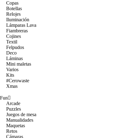
Copas
Botellas
Relojes
Iluminación
Lámparas Lava
Fiambreras
Cojines
Textil
Felpudos
Deco
Láminas
Mini maletas
Varios
Kits
#Cerowaste
Xmas
Fun
Arcade
Puzzles
Juegos de mesa
Manualidades
Maquetas
Retos
Cámaras