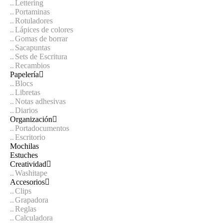
Lettering
Portaminas
Rotuladores
Lápices de colores
Gomas de borrar
Sacapuntas
Sets de Escritura
Recambios
Papelería
Blocs
Libretas
Notas adhesivas
Diarios
Organización
Portadocumentos
Escritorio
Mochilas
Estuches
Creatividad
Washitape
Accesorios
Clips
Grapadora
Reglas
Calculadora