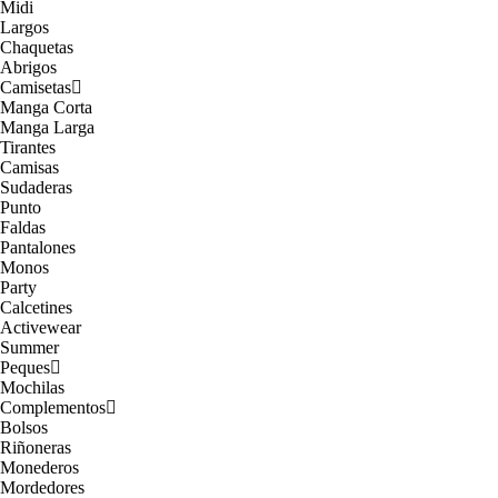
Midi
Largos
Chaquetas
Abrigos
Camisetas
Manga Corta
Manga Larga
Tirantes
Camisas
Sudaderas
Punto
Faldas
Pantalones
Monos
Party
Calcetines
Activewear
Summer
Peques
Mochilas
Complementos
Bolsos
Riñoneras
Monederos
Mordedores