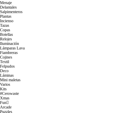
Menaje
Delantales
Salpimenteros
Plantas
Incienso
Tazas
Copas
Botellas
Relojes
Iluminación
Lámparas Lava
Fiambreras
Cojines
Textil
Felpudos
Deco
Láminas
Mini maletas
Varios
Kits
#Cerowaste
Xmas
Fun
Arcade
Puzzles