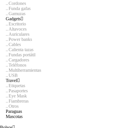
Cordones
Funda gafas
Gamuzas
Gadgets
Escritorio
Altavoces
Auriculares
Power banks
Cables
Calienta tazas
Fundas portátil
Cargadores
Teléfonos
Multiherramientas
USB
Travel
Etiquetas
Pasaportes
Eye Mask
Fiambreras
Otros
Paraguas
Mascotas
Bolsos