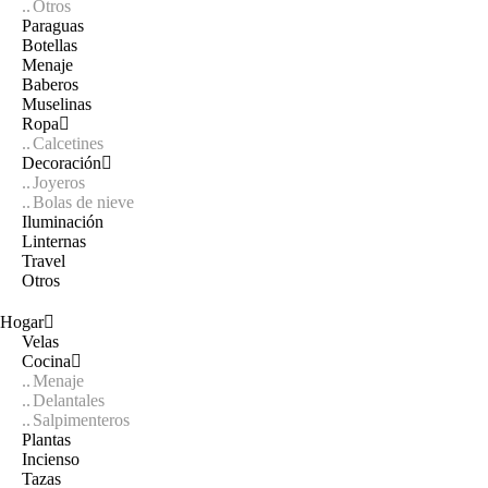
Otros
Paraguas
Botellas
Menaje
Baberos
Muselinas
Ropa
Calcetines
Decoración
Joyeros
Bolas de nieve
Iluminación
Linternas
Travel
Otros
Hogar
Velas
Cocina
Menaje
Delantales
Salpimenteros
Plantas
Incienso
Tazas