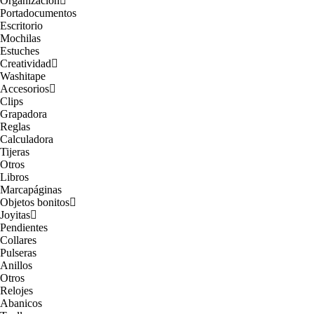
Organización
Portadocumentos
Escritorio
Mochilas
Estuches
Creatividad
Washitape
Accesorios
Clips
Grapadora
Reglas
Calculadora
Tijeras
Otros
Libros
Marcapáginas
Objetos bonitos
Joyitas
Pendientes
Collares
Pulseras
Anillos
Otros
Relojes
Abanicos