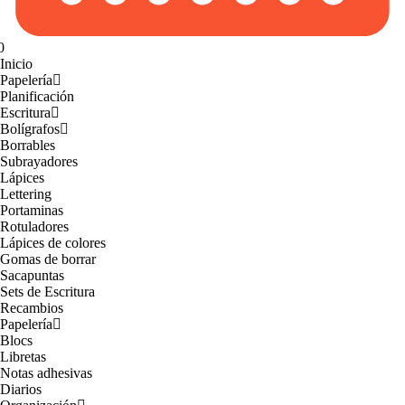
0
Inicio
Papelería
Planificación
Escritura
Bolígrafos
Borrables
Subrayadores
Lápices
Lettering
Portaminas
Rotuladores
Lápices de colores
Gomas de borrar
Sacapuntas
Sets de Escritura
Recambios
Papelería
Blocs
Libretas
Notas adhesivas
Diarios