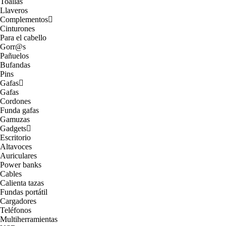
Toallas
Llaveros
Complementos
Cinturones
Para el cabello
Gorr@s
Pañuelos
Bufandas
Pins
Gafas
Gafas
Cordones
Funda gafas
Gamuzas
Gadgets
Escritorio
Altavoces
Auriculares
Power banks
Cables
Calienta tazas
Fundas portátil
Cargadores
Teléfonos
Multiherramientas