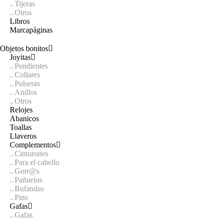
Tijeras
Otros
Libros
Marcapáginas
Objetos bonitos
Joyitas
Pendientes
Collares
Pulseras
Anillos
Otros
Relojes
Abanicos
Toallas
Llaveros
Complementos
Cinturones
Para el cabello
Gorr@s
Pañuelos
Bufandas
Pins
Gafas
Gafas