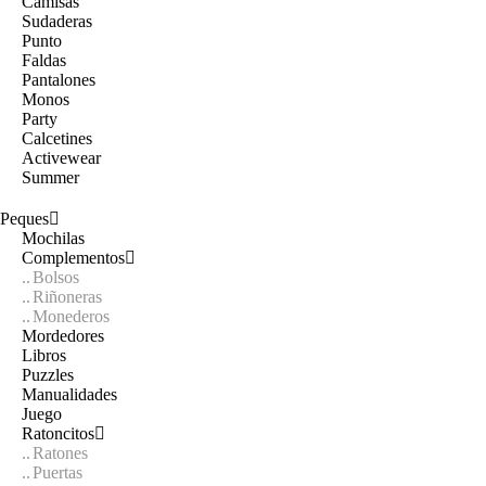
Camisas
Sudaderas
Punto
Faldas
Pantalones
Monos
Party
Calcetines
Activewear
Summer
Peques
Mochilas
Complementos
Bolsos
Riñoneras
Monederos
Mordedores
Libros
Puzzles
Manualidades
Juego
Ratoncitos
Ratones
Puertas