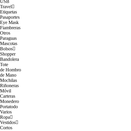
USB
Travel
Etiquetas
Pasaportes
Eye Mask
Fiambreras
Otros
Paraguas
Mascotas
Bolsos
Shopper
Bandolera
Tote
de Hombro
de Mano
Mochilas
Riñoneras
Móvil
Carteras
Monedero
Portatodo
Varios
Ropa
Vestidos
Cortos