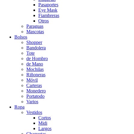
Pasaportes
Eye Mask
Fiambreras
Otros
Paraguas
Mascotas
Bolsos
Shopper
Bandolera
Tote
de Hombro
de Mano
Mochilas
Riñoneras
Móvil
Carteras
Monedero
Portatodo
Varios
Ropa
Vestidos
Cortos
Midi
Largos
Chaquetas