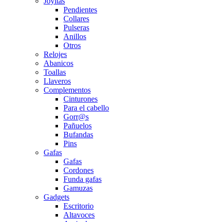
Joyitas
Pendientes
Collares
Pulseras
Anillos
Otros
Relojes
Abanicos
Toallas
Llaveros
Complementos
Cinturones
Para el cabello
Gorr@s
Pañuelos
Bufandas
Pins
Gafas
Gafas
Cordones
Funda gafas
Gamuzas
Gadgets
Escritorio
Altavoces