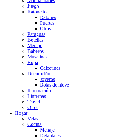
Manualidades
Juego
Ratoncitos
Ratones
Puertas
Otros
Paraguas
Botellas
Menaje
Baberos
Muselinas
Ropa
Calcetines
Decoración
Joyeros
Bolas de nieve
Iluminación
Linternas
Travel
Otros
Hogar
Velas
Cocina
Menaje
Delantales