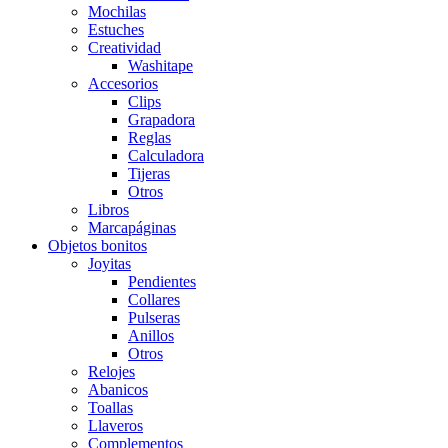
Mochilas
Estuches
Creatividad
Washitape
Accesorios
Clips
Grapadora
Reglas
Calculadora
Tijeras
Otros
Libros
Marcapáginas
Objetos bonitos
Joyitas
Pendientes
Collares
Pulseras
Anillos
Otros
Relojes
Abanicos
Toallas
Llaveros
Complementos