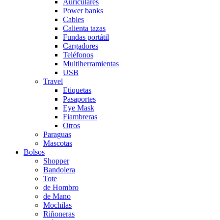
Auriculares
Power banks
Cables
Calienta tazas
Fundas portátil
Cargadores
Teléfonos
Multiherramientas
USB
Travel
Etiquetas
Pasaportes
Eye Mask
Fiambreras
Otros
Paraguas
Mascotas
Bolsos
Shopper
Bandolera
Tote
de Hombro
de Mano
Mochilas
Riñoneras