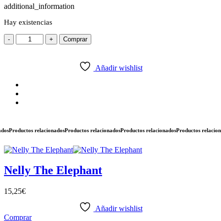
additional_information
Hay existencias
Pijama
-
+
Comprar
Ratoncito
cantidad
Añadir wishlist
Productos relacionados
Productos relacionados
Productos relacionados
Productos relacionado
Nelly The Elephant
15,25
€
Añadir wishlist
Comprar