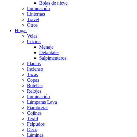
Bolas de nieve
Iluminación
Linternas
Travel
Otros
Hogar
Velas
Cocina
Menaje
Delantales
Salpimenteros
Plantas
Incienso
Tazas
Copas
Botellas
Relojes
Iluminación
Lámparas Lava
Fiambreras
Cojines
Textil
Felpudos
Deco
Láminas