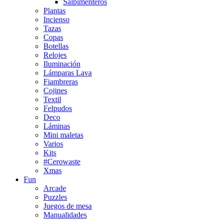
Salpimenteros
Plantas
Incienso
Tazas
Copas
Botellas
Relojes
Iluminación
Lámparas Lava
Fiambreras
Cojines
Textil
Felpudos
Deco
Láminas
Mini maletas
Varios
Kits
#Cerowaste
Xmas
Fun
Arcade
Puzzles
Juegos de mesa
Manualidades