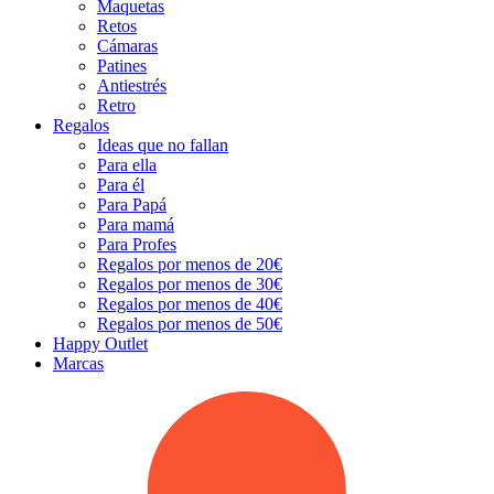
Maquetas
Retos
Cámaras
Patines
Antiestrés
Retro
Regalos
Ideas que no fallan
Para ella
Para él
Para Papá
Para mamá
Para Profes
Regalos por menos de 20€
Regalos por menos de 30€
Regalos por menos de 40€
Regalos por menos de 50€
Happy Outlet
Marcas