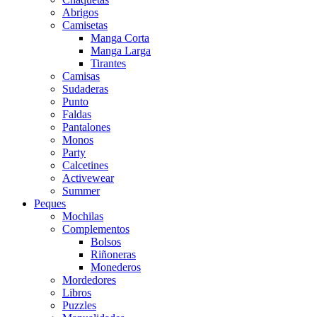
Abrigos
Camisetas
Manga Corta
Manga Larga
Tirantes
Camisas
Sudaderas
Punto
Faldas
Pantalones
Monos
Party
Calcetines
Activewear
Summer
Peques
Mochilas
Complementos
Bolsos
Riñoneras
Monederos
Mordedores
Libros
Puzzles