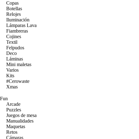
Copas
Botellas
Relojes
Iluminación
Lámparas Lava
Fiambreras
Cojines
Textil
Felpudos
Deco
Láminas
Mini maletas
Varios
Kits
#Cerowaste
Xmas
Fun
Arcade
Puzzles
Juegos de mesa
Manualidades
Maquetas
Retos
Cámaras