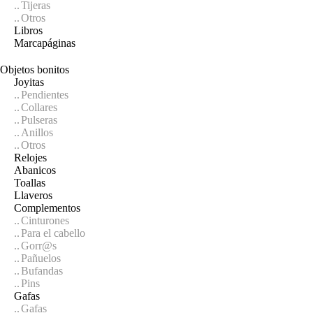
Tijeras
Otros
Libros
Marcapáginas
Objetos bonitos
Joyitas
Pendientes
Collares
Pulseras
Anillos
Otros
Relojes
Abanicos
Toallas
Llaveros
Complementos
Cinturones
Para el cabello
Gorr@s
Pañuelos
Bufandas
Pins
Gafas
Gafas