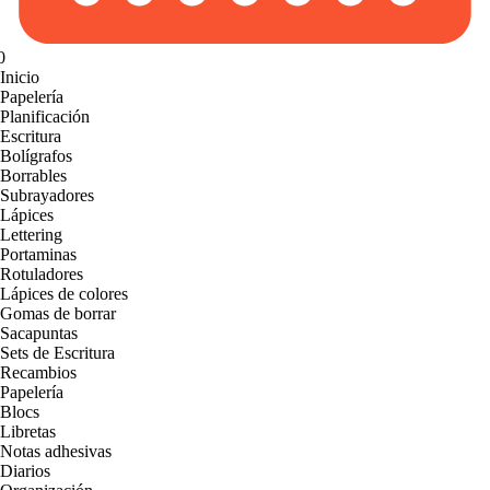
0
Inicio
Papelería
Planificación
Escritura
Bolígrafos
Borrables
Subrayadores
Lápices
Lettering
Portaminas
Rotuladores
Lápices de colores
Gomas de borrar
Sacapuntas
Sets de Escritura
Recambios
Papelería
Blocs
Libretas
Notas adhesivas
Diarios