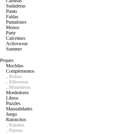
Camisas
Sudaderas
Punto
Faldas
Pantalones
Monos
Party
Calcetines
Activewear
Summer
Peques
Mochilas
Complementos
Bolsos
Riñoneras
Monederos
Mordedores
Libros
Puzzles
Manualidades
Juego
Ratoncitos
Ratones
Puertas