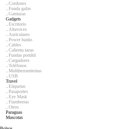
Cordones
Funda gafas
Gamuzas
Gadgets
Escritorio
Altavoces
Auriculares
Power banks
Cables
Calienta tazas
Fundas portátil
Cargadores
Teléfonos
Multiherramientas
USB
Travel
Etiquetas
Pasaportes
Eye Mask
Fiambreras
Otros
Paraguas
Mascotas
Bolsos