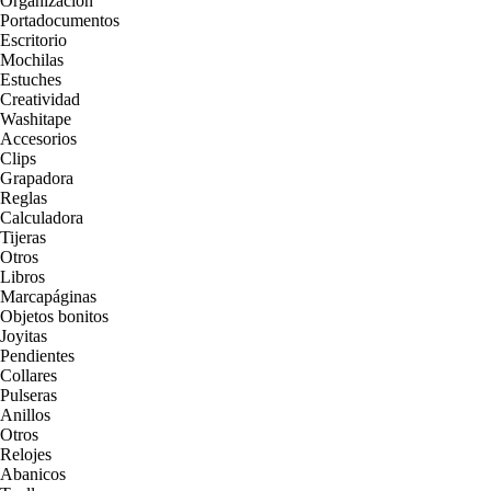
Organización
Portadocumentos
Escritorio
Mochilas
Estuches
Creatividad
Washitape
Accesorios
Clips
Grapadora
Reglas
Calculadora
Tijeras
Otros
Libros
Marcapáginas
Objetos bonitos
Joyitas
Pendientes
Collares
Pulseras
Anillos
Otros
Relojes
Abanicos