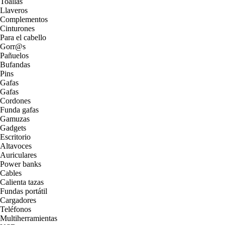
Toallas
Llaveros
Complementos
Cinturones
Para el cabello
Gorr@s
Pañuelos
Bufandas
Pins
Gafas
Gafas
Cordones
Funda gafas
Gamuzas
Gadgets
Escritorio
Altavoces
Auriculares
Power banks
Cables
Calienta tazas
Fundas portátil
Cargadores
Teléfonos
Multiherramientas