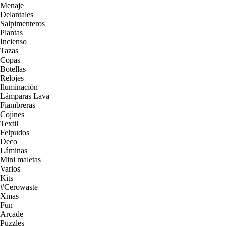
Menaje
Delantales
Salpimenteros
Plantas
Incienso
Tazas
Copas
Botellas
Relojes
Iluminación
Lámparas Lava
Fiambreras
Cojines
Textil
Felpudos
Deco
Láminas
Mini maletas
Varios
Kits
#Cerowaste
Xmas
Fun
Arcade
Puzzles