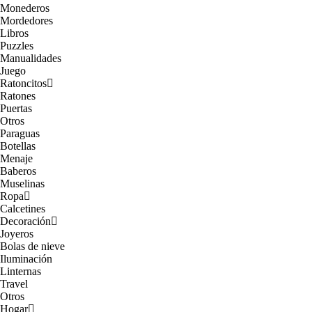
Monederos
Mordedores
Libros
Puzzles
Manualidades
Juego
Ratoncitos
Ratones
Puertas
Otros
Paraguas
Botellas
Menaje
Baberos
Muselinas
Ropa
Calcetines
Decoración
Joyeros
Bolas de nieve
Iluminación
Linternas
Travel
Otros
Hogar