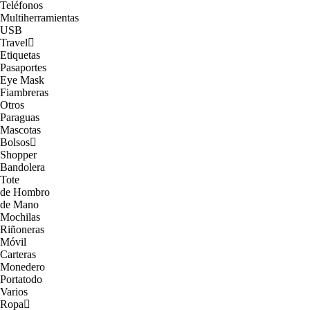
Teléfonos
Multiherramientas
USB
Travel
Etiquetas
Pasaportes
Eye Mask
Fiambreras
Otros
Paraguas
Mascotas
Bolsos
Shopper
Bandolera
Tote
de Hombro
de Mano
Mochilas
Riñoneras
Móvil
Carteras
Monedero
Portatodo
Varios
Ropa