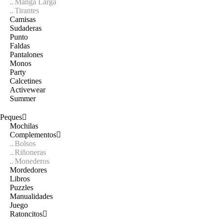
Manga Larga
Tirantes
Camisas
Sudaderas
Punto
Faldas
Pantalones
Monos
Party
Calcetines
Activewear
Summer
Peques
Mochilas
Complementos
Bolsos
Riñoneras
Monederos
Mordedores
Libros
Puzzles
Manualidades
Juego
Ratoncitos