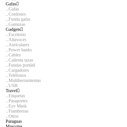
Gafas
Gafas
Cordones
Funda gafas
Gamuzas
Gadgets
Escritorio
Altavoces
Auriculares
Power banks
Cables
Calienta tazas
Fundas portátil
Cargadores
Teléfonos
Multiherramientas
USB
Travel
Etiquetas
Pasaportes
Eye Mask
Fiambreras
Otros
Paraguas
Mascotas