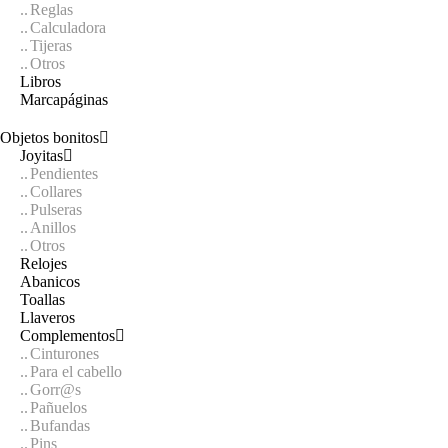
Reglas
Calculadora
Tijeras
Otros
Libros
Marcapáginas
Objetos bonitos
Joyitas
Pendientes
Collares
Pulseras
Anillos
Otros
Relojes
Abanicos
Toallas
Llaveros
Complementos
Cinturones
Para el cabello
Gorr@s
Pañuelos
Bufandas
Pins