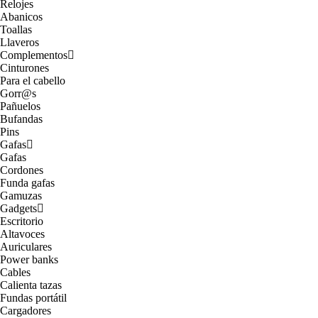
Relojes
Abanicos
Toallas
Llaveros
Complementos
Cinturones
Para el cabello
Gorr@s
Pañuelos
Bufandas
Pins
Gafas
Gafas
Cordones
Funda gafas
Gamuzas
Gadgets
Escritorio
Altavoces
Auriculares
Power banks
Cables
Calienta tazas
Fundas portátil
Cargadores