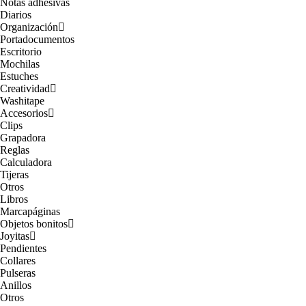
Notas adhesivas
Diarios
Organización
Portadocumentos
Escritorio
Mochilas
Estuches
Creatividad
Washitape
Accesorios
Clips
Grapadora
Reglas
Calculadora
Tijeras
Otros
Libros
Marcapáginas
Objetos bonitos
Joyitas
Pendientes
Collares
Pulseras
Anillos
Otros