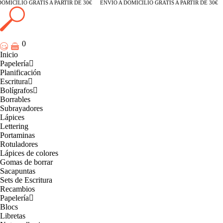
OMICILIO GRATIS A PARTIR DE 30€
ENVÍO A DOMICILIO GRATIS A PARTIR DE 30€
0
Inicio
Papelería
Planificación
Escritura
Bolígrafos
Borrables
Subrayadores
Lápices
Lettering
Portaminas
Rotuladores
Lápices de colores
Gomas de borrar
Sacapuntas
Sets de Escritura
Recambios
Papelería
Blocs
Libretas