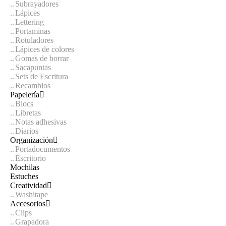
Subrayadores
Lápices
Lettering
Portaminas
Rotuladores
Lápices de colores
Gomas de borrar
Sacapuntas
Sets de Escritura
Recambios
Papelería
Blocs
Libretas
Notas adhesivas
Diarios
Organización
Portadocumentos
Escritorio
Mochilas
Estuches
Creatividad
Washitape
Accesorios
Clips
Grapadora