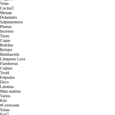
Velas
Cocina
Menaje
Delantales
Salpimenteros
Plantas
Incienso
Tazas
Copas
Botellas
Relojes
Iluminación
Lámparas Lava
Fiambreras
Cojines
Textil
Felpudos
Deco
Láminas
Mini maletas
Varios
Kits
#Cerowaste
Xmas
Fun