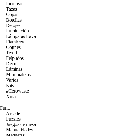
Incienso
Tazas
Copas
Botellas
Relojes
Iluminación
Lámparas Lava
Fiambreras
Cojines
Textil
Felpudos
Deco
Láminas
Mini maletas
Varios
Kits
#Cerowaste
Xmas
Fun
Arcade
Puzzles
Juegos de mesa
Manualidades
Maquetas