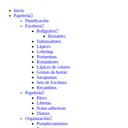
Inicio
Papelería
Planificación
Escritura
Bolígrafos
Borrables
Subrayadores
Lápices
Lettering
Portaminas
Rotuladores
Lápices de colores
Gomas de borrar
Sacapuntas
Sets de Escritura
Recambios
Papelería
Blocs
Libretas
Notas adhesivas
Diarios
Organización
Portadocumentos