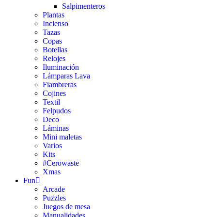
Salpimenteros
Plantas
Incienso
Tazas
Copas
Botellas
Relojes
Iluminación
Lámparas Lava
Fiambreras
Cojines
Textil
Felpudos
Deco
Láminas
Mini maletas
Varios
Kits
#Cerowaste
Xmas
Fun
Arcade
Puzzles
Juegos de mesa
Manualidades