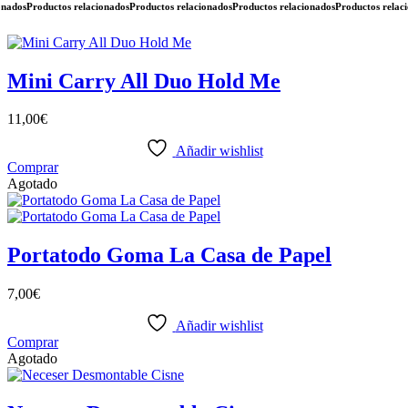
dos
Productos relacionados
Productos relacionados
Productos relacionados
Productos relacion
Mini Carry All Duo Hold Me
11,00
€
Añadir wishlist
Comprar
Agotado
Portatodo Goma La Casa de Papel
7,00
€
Añadir wishlist
Comprar
Agotado