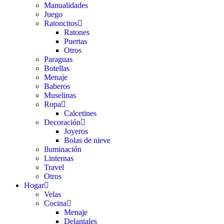
Manualidades
Juego
Ratoncitos
Ratones
Puertas
Otros
Paraguas
Botellas
Menaje
Baberos
Muselinas
Ropa
Calcetines
Decoración
Joyeros
Bolas de nieve
Iluminación
Linternas
Travel
Otros
Hogar
Velas
Cocina
Menaje
Delantales