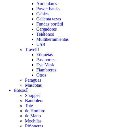
Auriculares
Power banks
Cables
Calienta tazas
Fundas portátil
Cargadores
Teléfonos
Multiherramientas
USB
Travel
Etiquetas
Pasaportes
Eye Mask
Fiambreras
Otros
Paraguas
Mascotas
Bolsos
Shopper
Bandolera
Tote
de Hombro
de Mano
Mochilas
Riñoneras