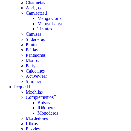
Chaquetas
Abrigos
Camisetas
Manga Corta
Manga Larga
Tirantes
Camisas
Sudaderas
Punto
Faldas
Pantalones
Monos
Party
Calcetines
Activewear
Summer
Peques
Mochilas
Complementos
Bolsos
Riñoneras
Monederos
Mordedores
Libros
Puzzles