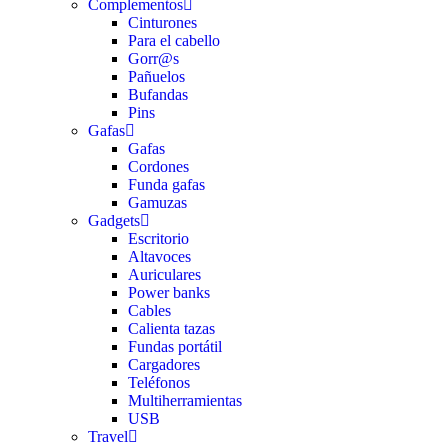
Complementos
Cinturones
Para el cabello
Gorr@s
Pañuelos
Bufandas
Pins
Gafas
Gafas
Cordones
Funda gafas
Gamuzas
Gadgets
Escritorio
Altavoces
Auriculares
Power banks
Cables
Calienta tazas
Fundas portátil
Cargadores
Teléfonos
Multiherramientas
USB
Travel