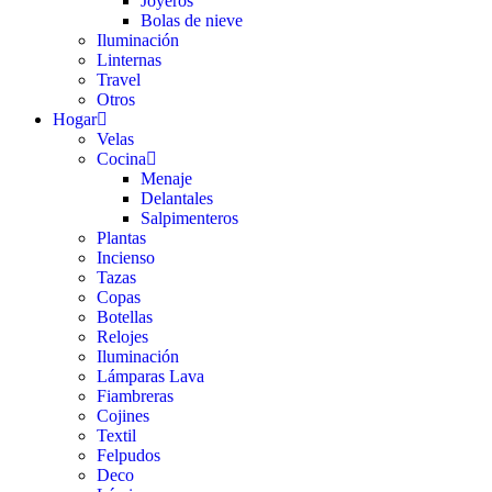
Joyeros
Bolas de nieve
Iluminación
Linternas
Travel
Otros
Hogar
Velas
Cocina
Menaje
Delantales
Salpimenteros
Plantas
Incienso
Tazas
Copas
Botellas
Relojes
Iluminación
Lámparas Lava
Fiambreras
Cojines
Textil
Felpudos
Deco