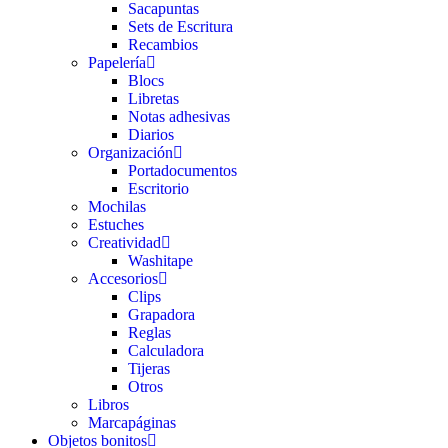
Sacapuntas
Sets de Escritura
Recambios
Papelería
Blocs
Libretas
Notas adhesivas
Diarios
Organización
Portadocumentos
Escritorio
Mochilas
Estuches
Creatividad
Washitape
Accesorios
Clips
Grapadora
Reglas
Calculadora
Tijeras
Otros
Libros
Marcapáginas
Objetos bonitos