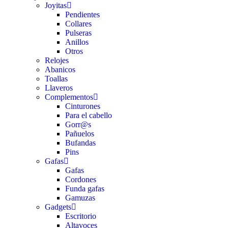
Joyitas
Pendientes
Collares
Pulseras
Anillos
Otros
Relojes
Abanicos
Toallas
Llaveros
Complementos
Cinturones
Para el cabello
Gorr@s
Pañuelos
Bufandas
Pins
Gafas
Gafas
Cordones
Funda gafas
Gamuzas
Gadgets
Escritorio
Altavoces