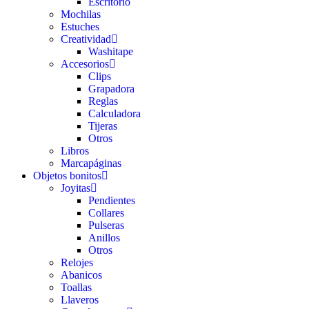
Escritorio
Mochilas
Estuches
Creatividad
Washitape
Accesorios
Clips
Grapadora
Reglas
Calculadora
Tijeras
Otros
Libros
Marcapáginas
Objetos bonitos
Joyitas
Pendientes
Collares
Pulseras
Anillos
Otros
Relojes
Abanicos
Toallas
Llaveros