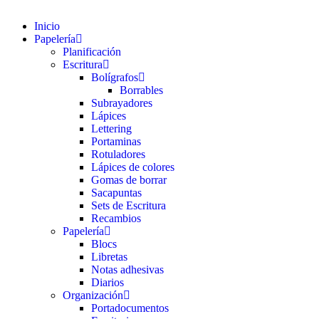
Inicio
Papelería
Planificación
Escritura
Bolígrafos
Borrables
Subrayadores
Lápices
Lettering
Portaminas
Rotuladores
Lápices de colores
Gomas de borrar
Sacapuntas
Sets de Escritura
Recambios
Papelería
Blocs
Libretas
Notas adhesivas
Diarios
Organización
Portadocumentos