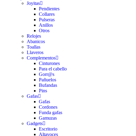
Joyitas
Pendientes
Collares
Pulseras
Anillos
Otros
Relojes
Abanicos
Toallas
Llaveros
Complementos
Cinturones
Para el cabello
Gorr@s
Pañuelos
Bufandas
Pins
Gafas
Gafas
Cordones
Funda gafas
Gamuzas
Gadgets
Escritorio
Altavoces