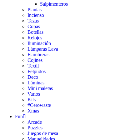
Salpimenteros
Plantas
Incienso
Tazas
Copas
Botellas
Relojes
Iluminación
Lámparas Lava
Fiambreras
Cojines
Textil
Felpudos
Deco
Láminas
Mini maletas
Varios
Kits
#Cerowaste
Xmas
Fun
Arcade
Puzzles
Juegos de mesa
Manualidades