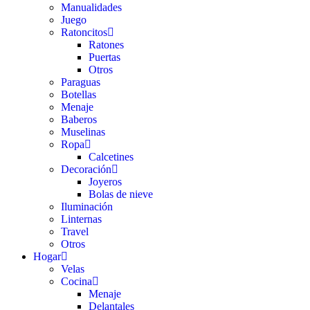
Manualidades
Juego
Ratoncitos
Ratones
Puertas
Otros
Paraguas
Botellas
Menaje
Baberos
Muselinas
Ropa
Calcetines
Decoración
Joyeros
Bolas de nieve
Iluminación
Linternas
Travel
Otros
Hogar
Velas
Cocina
Menaje
Delantales