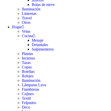
Joyeros
Bolas de nieve
Iluminación
Linternas
Travel
Otros
Hogar
Velas
Cocina
Menaje
Delantales
Salpimenteros
Plantas
Incienso
Tazas
Copas
Botellas
Relojes
Iluminación
Lámparas Lava
Fiambreras
Cojines
Textil
Felpudos
Deco