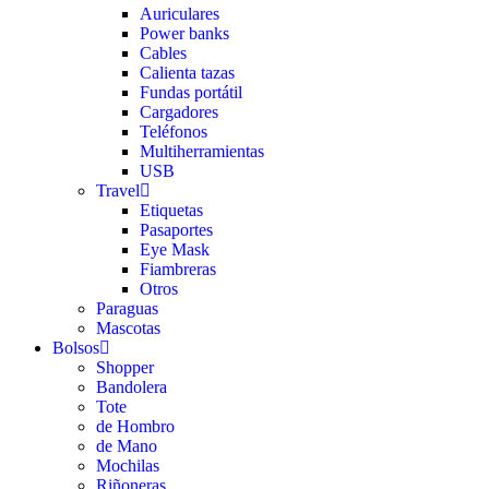
Auriculares
Power banks
Cables
Calienta tazas
Fundas portátil
Cargadores
Teléfonos
Multiherramientas
USB
Travel
Etiquetas
Pasaportes
Eye Mask
Fiambreras
Otros
Paraguas
Mascotas
Bolsos
Shopper
Bandolera
Tote
de Hombro
de Mano
Mochilas
Riñoneras