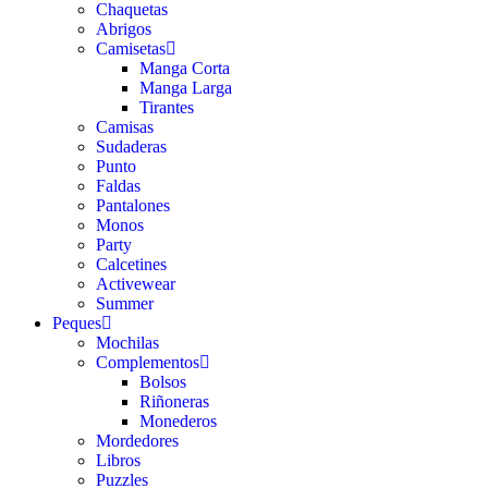
Chaquetas
Abrigos
Camisetas
Manga Corta
Manga Larga
Tirantes
Camisas
Sudaderas
Punto
Faldas
Pantalones
Monos
Party
Calcetines
Activewear
Summer
Peques
Mochilas
Complementos
Bolsos
Riñoneras
Monederos
Mordedores
Libros
Puzzles