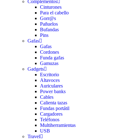
Complementos
Cinturones
Para el cabello
Gorr@s
Pañuelos
Bufandas
Pins
Gafas
Gafas
Cordones
Funda gafas
Gamuzas
Gadgets
Escritorio
Altavoces
Auriculares
Power banks
Cables
Calienta tazas
Fundas portátil
Cargadores
Teléfonos
Multiherramientas
USB
Travel