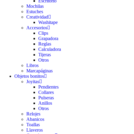
Escritorio
Mochilas
Estuches
Creatividad
Washitape
Accesorios
Clips
Grapadora
Reglas
Calculadora
Tijeras
Otros
Libros
Marcapáginas
Objetos bonitos
Joyitas
Pendientes
Collares
Pulseras
Anillos
Otros
Relojes
Abanicos
Toallas
Llaveros