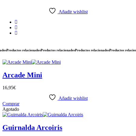
Añadir wishlist
os
Productos relacionados
Productos relacionados
Productos relacionados
Productos relacionad
Arcade Mini
16,95
€
Añadir wishlist
Comprar
Agotado
Guirnalda Arcoiris