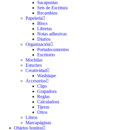
Sacapuntas
Sets de Escritura
Recambios
Papelería
Blocs
Libretas
Notas adhesivas
Diarios
Organización
Portadocumentos
Escritorio
Mochilas
Estuches
Creatividad
Washitape
Accesorios
Clips
Grapadora
Reglas
Calculadora
Tijeras
Otros
Libros
Marcapáginas
Objetos bonitos