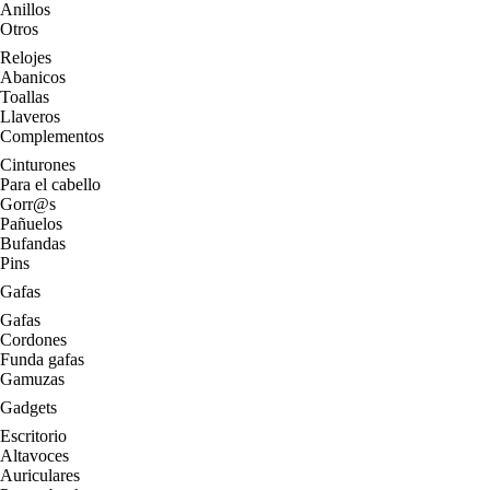
Anillos
Otros
Relojes
Abanicos
Toallas
Llaveros
Complementos
Cinturones
Para el cabello
Gorr@s
Pañuelos
Bufandas
Pins
Gafas
Gafas
Cordones
Funda gafas
Gamuzas
Gadgets
Escritorio
Altavoces
Auriculares