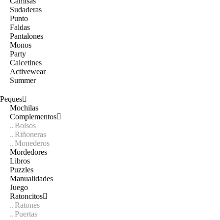
Camisas
Sudaderas
Punto
Faldas
Pantalones
Monos
Party
Calcetines
Activewear
Summer
Peques
Mochilas
Complementos
Bolsos
Riñoneras
Monederos
Mordedores
Libros
Puzzles
Manualidades
Juego
Ratoncitos
Ratones
Puertas