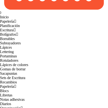
0
Inicio
Papelería
Planificación
Escritura
Bolígrafos
Borrables
Subrayadores
Lápices
Lettering
Portaminas
Rotuladores
Lápices de colores
Gomas de borrar
Sacapuntas
Sets de Escritura
Recambios
Papelería
Blocs
Libretas
Notas adhesivas
Diarios