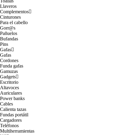
Toallas
Llaveros
Complementos
Cinturones
Para el cabello
Gorr@s
Pañuelos
Bufandas
Pins
Gafas
Gafas
Cordones
Funda gafas
Gamuzas
Gadgets
Escritorio
Altavoces
Auriculares
Power banks
Cables
Calienta tazas
Fundas portátil
Cargadores
Teléfonos
Multiherramientas