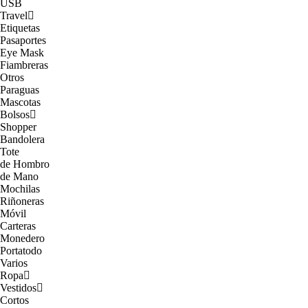
USB
Travel
Etiquetas
Pasaportes
Eye Mask
Fiambreras
Otros
Paraguas
Mascotas
Bolsos
Shopper
Bandolera
Tote
de Hombro
de Mano
Mochilas
Riñoneras
Móvil
Carteras
Monedero
Portatodo
Varios
Ropa
Vestidos
Cortos