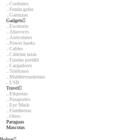
Cordones
Funda gafas
Gamuzas
Gadgets
Escritorio
Altavoces
Auriculares
Power banks
Cables
Calienta tazas
Fundas portátil
Cargadores
Teléfonos
Multiherramientas
USB
Travel
Etiquetas
Pasaportes
Eye Mask
Fiambreras
Otros
Paraguas
Mascotas
Bolsos