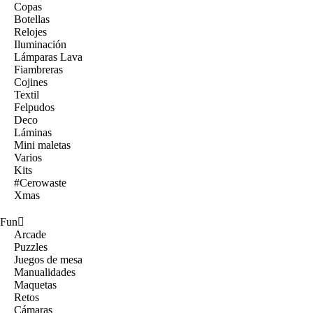
Copas
Botellas
Relojes
Iluminación
Lámparas Lava
Fiambreras
Cojines
Textil
Felpudos
Deco
Láminas
Mini maletas
Varios
Kits
#Cerowaste
Xmas
Fun
Arcade
Puzzles
Juegos de mesa
Manualidades
Maquetas
Retos
Cámaras