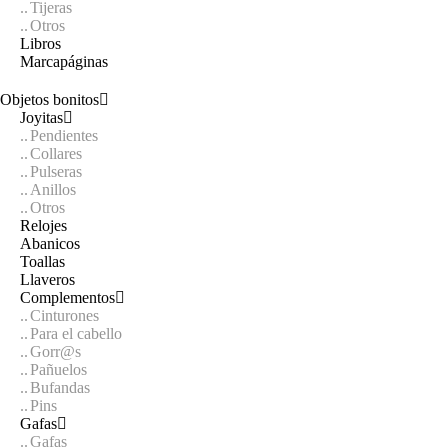
Tijeras
Otros
Libros
Marcapáginas
Objetos bonitos
Joyitas
Pendientes
Collares
Pulseras
Anillos
Otros
Relojes
Abanicos
Toallas
Llaveros
Complementos
Cinturones
Para el cabello
Gorr@s
Pañuelos
Bufandas
Pins
Gafas
Gafas