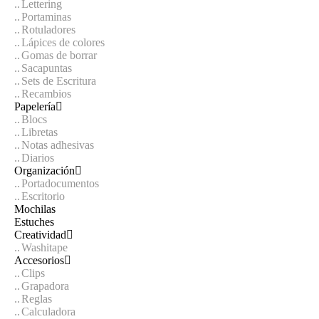
Lettering
Portaminas
Rotuladores
Lápices de colores
Gomas de borrar
Sacapuntas
Sets de Escritura
Recambios
Papelería
Blocs
Libretas
Notas adhesivas
Diarios
Organización
Portadocumentos
Escritorio
Mochilas
Estuches
Creatividad
Washitape
Accesorios
Clips
Grapadora
Reglas
Calculadora