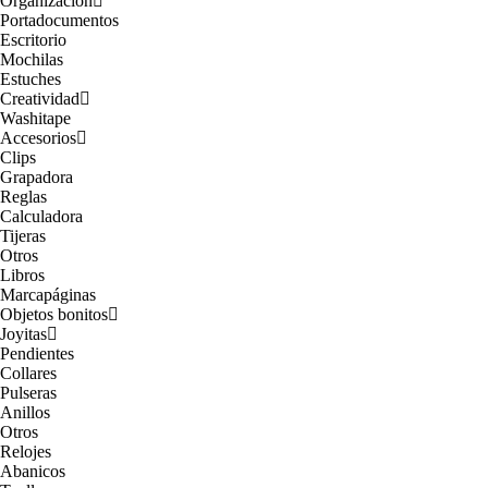
Organización
Portadocumentos
Escritorio
Mochilas
Estuches
Creatividad
Washitape
Accesorios
Clips
Grapadora
Reglas
Calculadora
Tijeras
Otros
Libros
Marcapáginas
Objetos bonitos
Joyitas
Pendientes
Collares
Pulseras
Anillos
Otros
Relojes
Abanicos