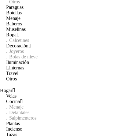
Otros
Paraguas
Botellas
Menaje
Baberos
Muselinas
Ropa
Calcetines
Decoración
Joyeros
Bolas de nieve
Iluminación
Linternas
Travel
Otros
Hogar
Velas
Cocina
Menaje
Delantales
Salpimenteros
Plantas
Incienso
Tazas