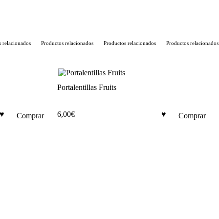
relacionados
Productos relacionados
Productos relacionados
Productos relacionados
Portalentillas Fruits
6,00
€
Comprar
Comprar
Este
producto
tiene
múltiples
variantes.
Las
opciones
se
pueden
elegir
en