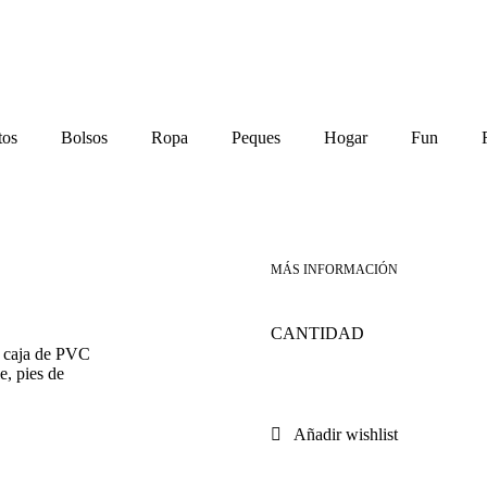
tos
Bolsos
Ropa
Peques
Hogar
Fun
Robot
n caja de PVC
e, pies de
DIY
Añadir wishlist
Critter