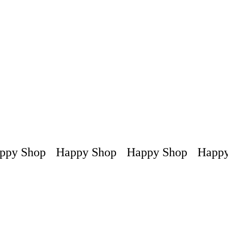
la
página
de
producto
py Shop
Happy Shop
Happy Shop
Happy 