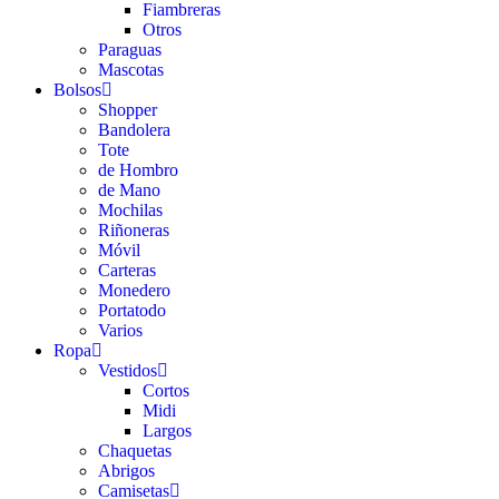
Fiambreras
Otros
Paraguas
Mascotas
Bolsos
Shopper
Bandolera
Tote
de Hombro
de Mano
Mochilas
Riñoneras
Móvil
Carteras
Monedero
Portatodo
Varios
Ropa
Vestidos
Cortos
Midi
Largos
Chaquetas
Abrigos
Camisetas