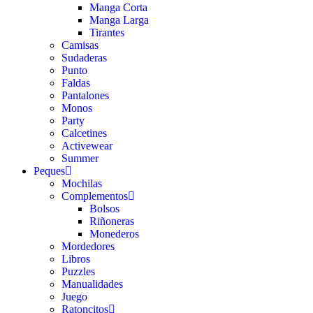
Manga Corta
Manga Larga
Tirantes
Camisas
Sudaderas
Punto
Faldas
Pantalones
Monos
Party
Calcetines
Activewear
Summer
Peques
Mochilas
Complementos
Bolsos
Riñoneras
Monederos
Mordedores
Libros
Puzzles
Manualidades
Juego
Ratoncitos