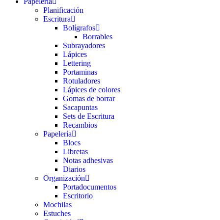
Papelería
Planificación
Escritura
Bolígrafos
Borrables
Subrayadores
Lápices
Lettering
Portaminas
Rotuladores
Lápices de colores
Gomas de borrar
Sacapuntas
Sets de Escritura
Recambios
Papelería
Blocs
Libretas
Notas adhesivas
Diarios
Organización
Portadocumentos
Escritorio
Mochilas
Estuches