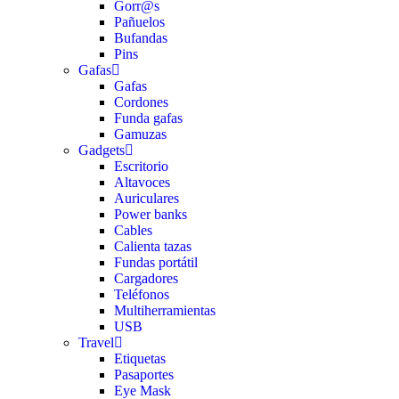
Gorr@s
Pañuelos
Bufandas
Pins
Gafas
Gafas
Cordones
Funda gafas
Gamuzas
Gadgets
Escritorio
Altavoces
Auriculares
Power banks
Cables
Calienta tazas
Fundas portátil
Cargadores
Teléfonos
Multiherramientas
USB
Travel
Etiquetas
Pasaportes
Eye Mask