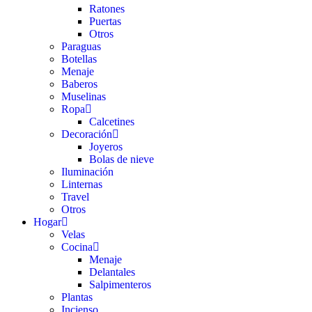
Ratones
Puertas
Otros
Paraguas
Botellas
Menaje
Baberos
Muselinas
Ropa
Calcetines
Decoración
Joyeros
Bolas de nieve
Iluminación
Linternas
Travel
Otros
Hogar
Velas
Cocina
Menaje
Delantales
Salpimenteros
Plantas
Incienso