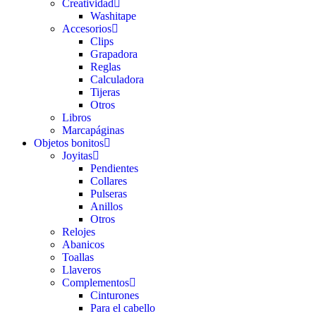
Creatividad
Washitape
Accesorios
Clips
Grapadora
Reglas
Calculadora
Tijeras
Otros
Libros
Marcapáginas
Objetos bonitos
Joyitas
Pendientes
Collares
Pulseras
Anillos
Otros
Relojes
Abanicos
Toallas
Llaveros
Complementos
Cinturones
Para el cabello