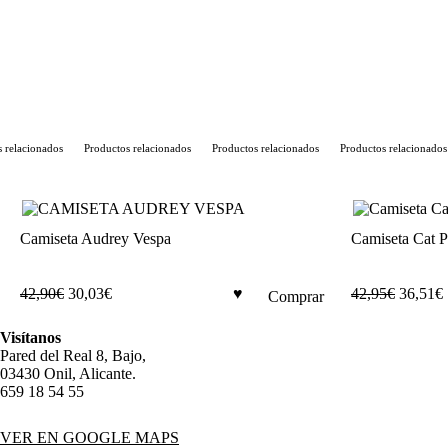
relacionados
Productos relacionados
Productos relacionados
Productos relacionados
Camiseta Audrey Vespa
Camiseta Cat P
42,90
€
30,03
€
42,95
€
36,51
€
Comprar
Este
producto
Visítanos
tiene
Pared del Real 8, Bajo,
múltiples
03430 Onil, Alicante.
variantes.
659 18 54 55
Las
opciones
VER EN GOOGLE MAPS
se