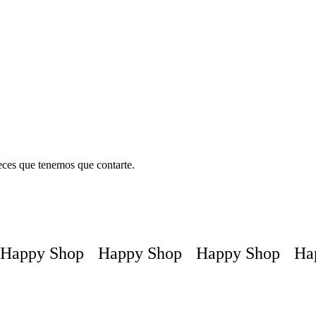
pueden
elegir
en
la
página
de
producto
teces que tenemos que contarte.
appy Shop
Happy Shop
Happy Shop
Hap