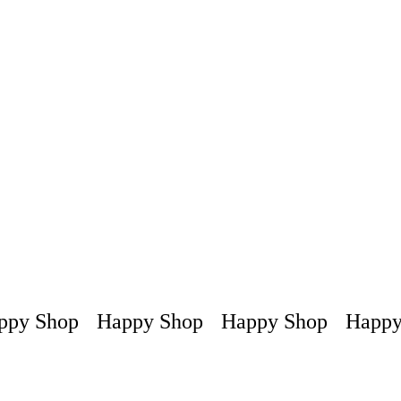
elegir
en
la
página
de
producto
py Shop
Happy Shop
Happy Shop
Happy 