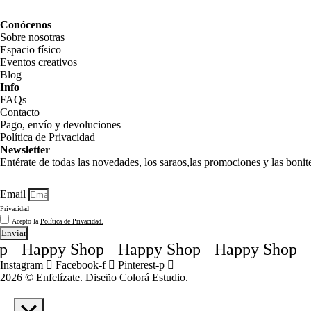
pueden
elegir
Conócenos
en
Sobre nosotras
la
Espacio físico
página
Eventos creativos
de
Blog
producto
Info
FAQs
Contacto
Pago, envío y devoluciones
Política de Privacidad
Newsletter
Entérate de todas las novedades, los saraos,las promociones y las boni
Email
Privacidad
Acepto la
Política de Privacidad.
Enviar
Happy Shop
Happy Shop
Happy Shop
H
Instagram
Facebook-f
Pinterest-p
2026 © Enfelízate. Diseño
Colorá Estudio
.