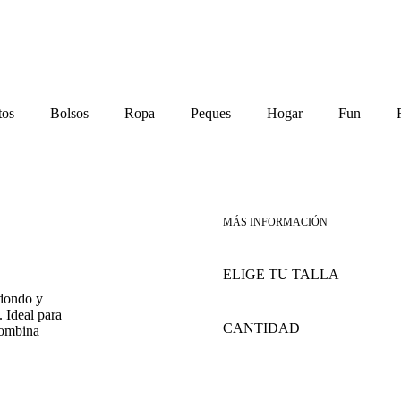
tos
Bolsos
Ropa
Peques
Hogar
Fun
edondo y
 Ideal para
Silver
combina
Cat