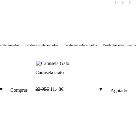
relacionados
Productos relacionados
Productos relacionados
Productos relacionados
Camiseta Gato
Este
22,95
€
11,48
€
Comprar
Agotado
producto
tiene
múltiples
variantes.
Las
opciones
se
pueden