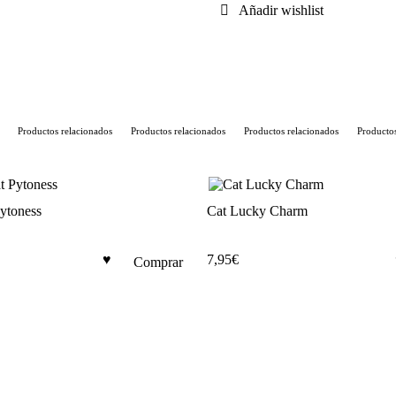
Añadir wishlist
Top
cantidad
Productos relacionados
Productos relacionados
Productos relacionados
Productos 
ytoness
Cat Lucky Charm
7,95
€
Comprar
Este
producto
tiene
múltiples
variantes.
Las
opciones
se