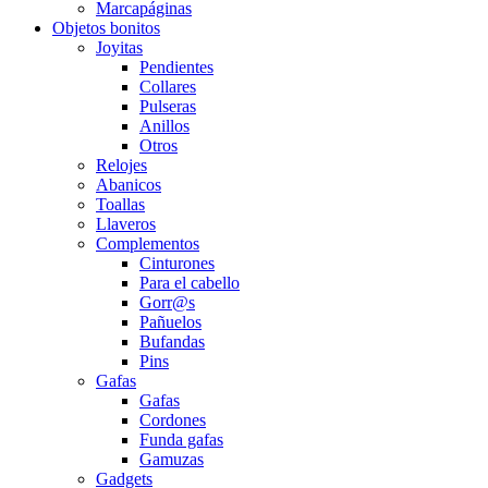
Marcapáginas
Objetos bonitos
Joyitas
Pendientes
Collares
Pulseras
Anillos
Otros
Relojes
Abanicos
Toallas
Llaveros
Complementos
Cinturones
Para el cabello
Gorr@s
Pañuelos
Bufandas
Pins
Gafas
Gafas
Cordones
Funda gafas
Gamuzas
Gadgets