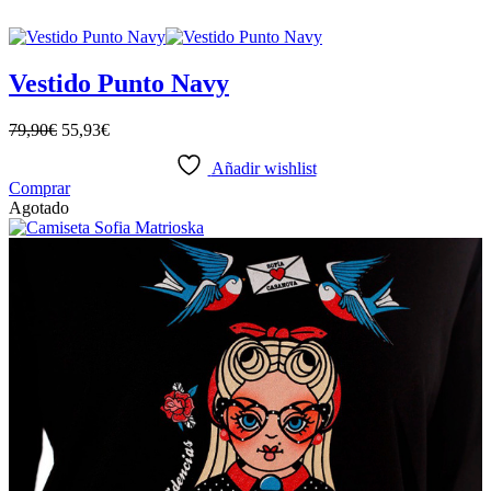
Vestido Punto Navy
79,90
€
55,93
€
Añadir wishlist
Este
Comprar
producto
Agotado
tiene
múltiples
variantes.
Las
opciones
se
pueden
elegir
en
la
página
de
producto