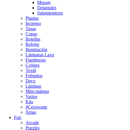
Menaje
Delantales
Salpimenteros
Plantas
Incienso
Tazas
Copas
Botellas
Relojes
Iluminación
Lámparas Lava
Fiambreras
Cojines
Textil
Felpudos
Deco
Láminas
Mini maletas
Varios
Kits
#Cerowaste
Xmas
Fun
Arcade
Puzzles