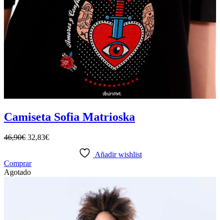
Camiseta Sofia Matrioska
46,90
€
32,83
€
Añadir wishlist
Este
Comprar
producto
Agotado
tiene
múltiples
variantes.
Las
opciones