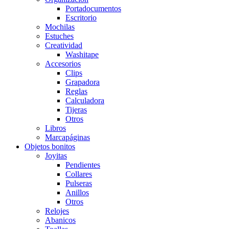
Portadocumentos
Escritorio
Mochilas
Estuches
Creatividad
Washitape
Accesorios
Clips
Grapadora
Reglas
Calculadora
Tijeras
Otros
Libros
Marcapáginas
Objetos bonitos
Joyitas
Pendientes
Collares
Pulseras
Anillos
Otros
Relojes
Abanicos