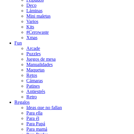
Deco
Láminas
Mini maletas
Varios
Kits
#Cerowaste
Xmas
Fun
Arcade
Puzzles
Juegos de mesa
Manualidades
Maquetas
Retos
Cámaras
Patines
Antiestrés
Retro
Regalos
Ideas que no fallan
Para ella
Para él
Para Papá
Para mamá