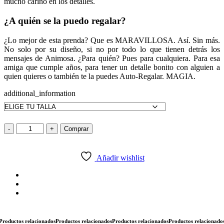
mucho cariño en los detalles.
¿A quién se la puedo regalar?
¿Lo mejor de esta prenda? Que es MARAVILLOSA. Así. Sin más.
No solo por su diseño, si no por todo lo que tienen detrás los
mensajes de Animosa. ¿Para quién? Pues para cualquiera. Para esa
amiga que cumple años, para tener un detalle bonito con alguien a
quien quieres o también te la puedes Auto-Regalar. MAGIA.
additional_information
Sudadera
-
+
Comprar
Cherry
Bomb
cantidad
Añadir wishlist
ductos relacionados
Productos relacionados
Productos relacionados
Productos relacionados
Pr