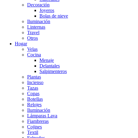
Decoración
Joyeros
Bolas de nieve
Iluminación
Linternas
Travel
Otros
Hogar
Velas
Cocina
Menaje
Delantales
Salpimenteros
Plantas
Incienso
Tazas
Copas
Botellas
Relojes
Iluminación
Lámparas Lava
Fiambreras
Cojines
Textil
Felpudos