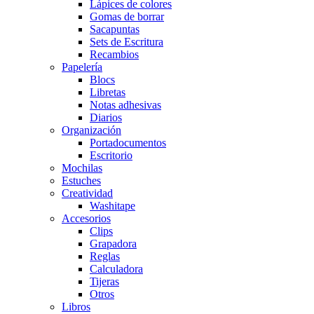
Lápices de colores
Gomas de borrar
Sacapuntas
Sets de Escritura
Recambios
Papelería
Blocs
Libretas
Notas adhesivas
Diarios
Organización
Portadocumentos
Escritorio
Mochilas
Estuches
Creatividad
Washitape
Accesorios
Clips
Grapadora
Reglas
Calculadora
Tijeras
Otros
Libros