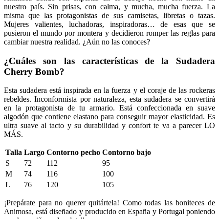
nuestro país. Sin prisas, con calma, y mucha, mucha fuerza. La
misma que las protagonistas de sus camisetas, libretas o tazas.
Mujeres valientes, luchadoras, inspiradoras… de esas que se
pusieron el mundo por montera y decidieron romper las reglas para
cambiar nuestra realidad. ¿Aún no las conoces?
¿Cuáles son las características de la Sudadera
Cherry Bomb
?
Esta sudadera está inspirada en la fuerza y el coraje de las rockeras
rebeldes. Inconformista por naturaleza, esta sudadera se convertirá
en la protagonista de tu armario. Está confeccionada en suave
algodón que contiene elastano para conseguir mayor elasticidad. Es
ultra suave al tacto y su durabilidad y confort te va a parecer LO
MÁS.
Talla
Largo
Contorno pecho
Contorno bajo
S
72
112
95
M
74
116
100
L
76
120
105
¡Prepárate para no querer quitártela! Como todas las boniteces de
Animosa, está diseñado y producido en España y Portugal poniendo