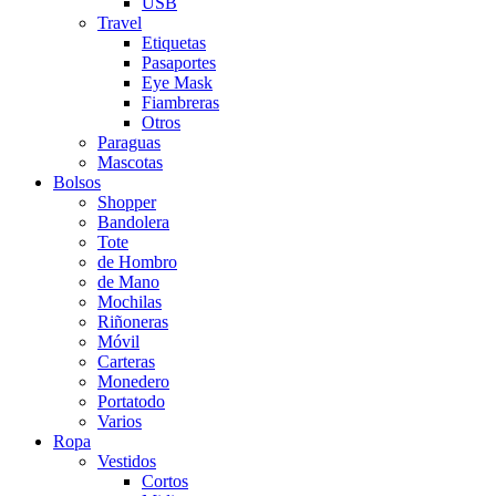
USB
Travel
Etiquetas
Pasaportes
Eye Mask
Fiambreras
Otros
Paraguas
Mascotas
Bolsos
Shopper
Bandolera
Tote
de Hombro
de Mano
Mochilas
Riñoneras
Móvil
Carteras
Monedero
Portatodo
Varios
Ropa
Vestidos
Cortos