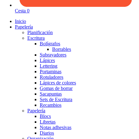
Cesta
0
Inicio
Papelería
Planificación
Escritura
Bolígrafos
Borrables
Subrayadores
Lápices
Lettering
Portaminas
Rotuladores
Lápices de colores
Gomas de borrar
Sacapuntas
Sets de Escritura
Recambios
Papelería
Blocs
Libretas
Notas adhesivas
Diarios
Organización