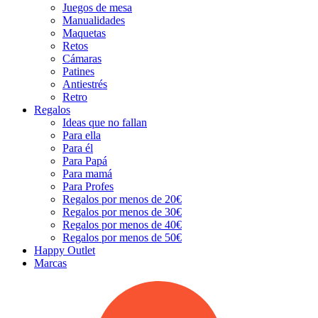
Juegos de mesa
Manualidades
Maquetas
Retos
Cámaras
Patines
Antiestrés
Retro
Regalos
Ideas que no fallan
Para ella
Para él
Para Papá
Para mamá
Para Profes
Regalos por menos de 20€
Regalos por menos de 30€
Regalos por menos de 40€
Regalos por menos de 50€
Happy Outlet
Marcas