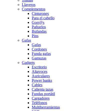
Toallas
Llaveros
Complementos
Cinturones
Para el cabello
Gorr@s
Pañuelos
Bufandas
Pins
Gafas
Gafas
Cordones
Funda gafas
Gamuzas
Gadgets
Escritorio
Altavoces
Auriculares
Power banks
Cables
Calienta tazas
Fundas portátil
Cargadores
Teléfonos
Multiherramientas