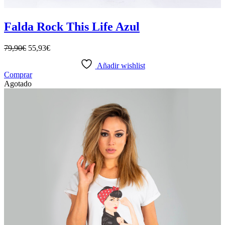
Falda Rock This Life Azul
79,90
€
55,93
€
Añadir wishlist
Este
Comprar
producto
Agotado
tiene
múltiples
variantes.
Las
opciones
se
pueden
elegir
en
la
página
de
producto