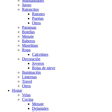
Manualidades
Juego
Ratoncitos
Ratones
Puertas
Otros
Paraguas
Botellas
Menaje
Baberos
Muselinas
Ropa
Calcetines
Decoración
Joyeros
Bolas de nieve
Iluminación
Linternas
Travel
Otros
Hogar
Velas
Cocina
Menaje
Delantales