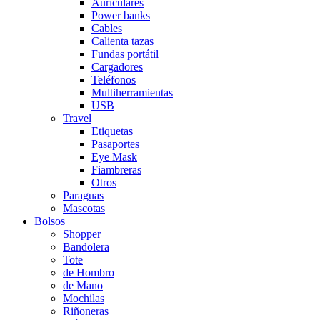
Auriculares
Power banks
Cables
Calienta tazas
Fundas portátil
Cargadores
Teléfonos
Multiherramientas
USB
Travel
Etiquetas
Pasaportes
Eye Mask
Fiambreras
Otros
Paraguas
Mascotas
Bolsos
Shopper
Bandolera
Tote
de Hombro
de Mano
Mochilas
Riñoneras