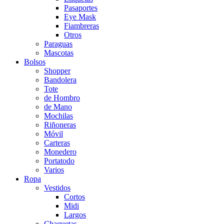
Pasaportes
Eye Mask
Fiambreras
Otros
Paraguas
Mascotas
Bolsos
Shopper
Bandolera
Tote
de Hombro
de Mano
Mochilas
Riñoneras
Móvil
Carteras
Monedero
Portatodo
Varios
Ropa
Vestidos
Cortos
Midi
Largos
Chaquetas