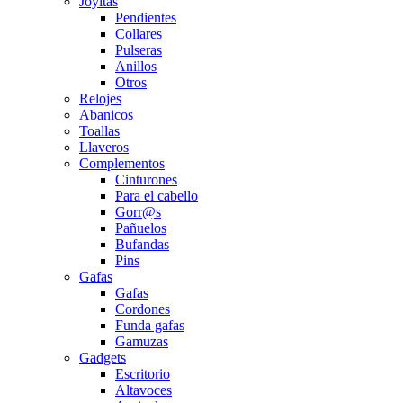
Joyitas
Pendientes
Collares
Pulseras
Anillos
Otros
Relojes
Abanicos
Toallas
Llaveros
Complementos
Cinturones
Para el cabello
Gorr@s
Pañuelos
Bufandas
Pins
Gafas
Gafas
Cordones
Funda gafas
Gamuzas
Gadgets
Escritorio
Altavoces