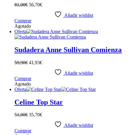
elegir
81,00
€
56,70
€
en
la
Añadir wishlist
página
Este
Comprar
de
producto
Agotado
producto
tiene
Oferta
múltiples
variantes.
Las
Sudadera Anne Sullivan Comienza
opciones
se
59,90
€
41,93
€
pueden
elegir
Añadir wishlist
en
Este
Comprar
la
producto
Agotado
página
tiene
Oferta
de
múltiples
producto
variantes.
Celine Top Star
Las
opciones
51,00
€
35,70
€
se
pueden
Añadir wishlist
elegir
Este
Comprar
en