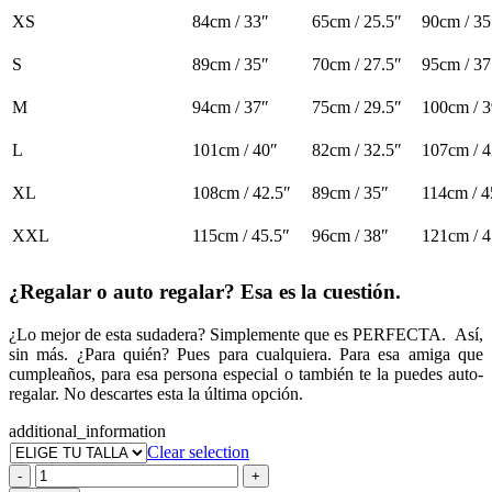
XS
84cm / 33″
65cm / 25.5″
90cm / 35
S
89cm / 35″
70cm / 27.5″
95cm / 37
M
94cm / 37″
75cm / 29.5″
100cm / 3
L
101cm / 40″
82cm / 32.5″
107cm / 4
XL
108cm / 42.5″
89cm / 35″
114cm / 4
XXL
115cm / 45.5″
96cm / 38″
121cm / 4
¿Regalar o auto regalar? Esa es la cuestión.
¿Lo mejor de esta sudadera? Simplemente que es PERFECTA. Así,
sin más. ¿Para quién? Pues para cualquiera. Para esa amiga que
cumpleaños, para esa persona especial o también te la puedes auto-
regalar. No descartes esta la última opción.
additional_information
Clear selection
Sylvie
-
+