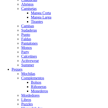
Abrigos
Camisetas
Manga Corta
Manga Larga
Tirantes
Camisas
Sudaderas
Punto
Faldas
Pantalones
Monos
Party
Calcetines
Activewear
Summer
Peques
Mochilas
Complementos
Bolsos
Riñoneras
Monederos
Mordedores
Libros
Puzzles