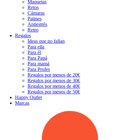
Maquetas
Retos
Cámaras
Patines
Antiestrés
Retro
Regalos
Ideas que no fallan
Para ella
Para él
Para Papá
Para mamá
Para Profes
Regalos por menos de 20€
Regalos por menos de 30€
Regalos por menos de 40€
Regalos por menos de 50€
Happy Outlet
Marcas