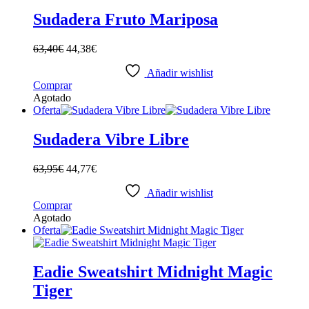
Sudadera Fruto Mariposa
63,40
€
44,38
€
Añadir wishlist
Este
Comprar
producto
Agotado
tiene
Oferta
múltiples
variantes.
Sudadera Vibre Libre
Las
opciones
63,95
€
44,77
€
se
pueden
Añadir wishlist
elegir
Este
Comprar
en
producto
Agotado
la
tiene
Oferta
página
múltiples
de
variantes.
producto
Las
Eadie Sweatshirt Midnight Magic
opciones
Tiger
se
pueden