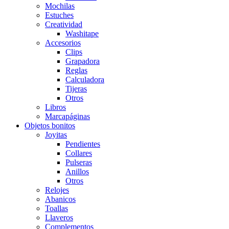
Mochilas
Estuches
Creatividad
Washitape
Accesorios
Clips
Grapadora
Reglas
Calculadora
Tijeras
Otros
Libros
Marcapáginas
Objetos bonitos
Joyitas
Pendientes
Collares
Pulseras
Anillos
Otros
Relojes
Abanicos
Toallas
Llaveros
Complementos