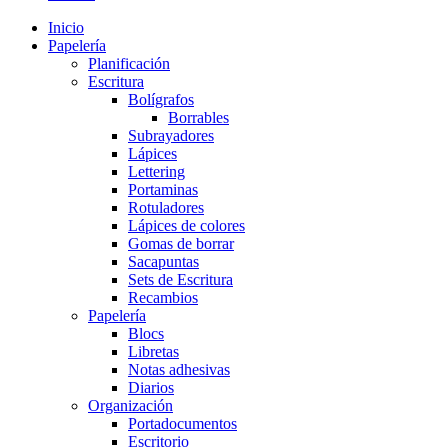
Inicio
Papelería
Planificación
Escritura
Bolígrafos
Borrables
Subrayadores
Lápices
Lettering
Portaminas
Rotuladores
Lápices de colores
Gomas de borrar
Sacapuntas
Sets de Escritura
Recambios
Papelería
Blocs
Libretas
Notas adhesivas
Diarios
Organización
Portadocumentos
Escritorio