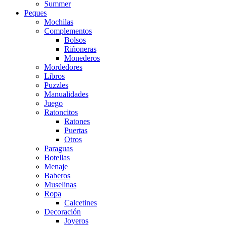
Summer
Peques
Mochilas
Complementos
Bolsos
Riñoneras
Monederos
Mordedores
Libros
Puzzles
Manualidades
Juego
Ratoncitos
Ratones
Puertas
Otros
Paraguas
Botellas
Menaje
Baberos
Muselinas
Ropa
Calcetines
Decoración
Joyeros