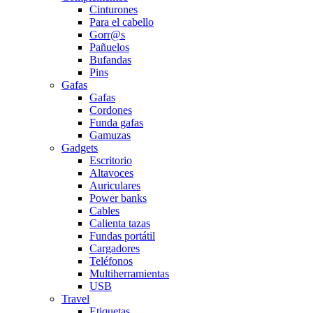
Cinturones
Para el cabello
Gorr@s
Pañuelos
Bufandas
Pins
Gafas
Gafas
Cordones
Funda gafas
Gamuzas
Gadgets
Escritorio
Altavoces
Auriculares
Power banks
Cables
Calienta tazas
Fundas portátil
Cargadores
Teléfonos
Multiherramientas
USB
Travel
Etiquetas