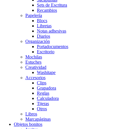
Sets de Escritura
Recambios
Papelería
Blocs
Libretas
Notas adhesivas
Diarios
Organización
Portadocumentos
Escritorio
Mochilas
Estuches
Creatividad
Washitape
Accesorios
Clips
Grapadora
Reglas
Calculadora
Tijeras
Otros
Libros
Marcapáginas
Objetos bonitos