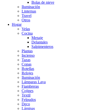
Bolas de nieve
Iluminación
Linternas
Travel
Otros
Hogar
Velas
Cocina
Menaje
Delantales
Salpimenteros
Plantas
Incienso
Tazas
Copas
Botellas
Relojes
Iluminación
Lámparas Lava
Fiambreras
Cojines
Textil
Felpudos
Deco
Láminas