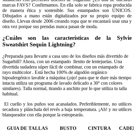
marcas FAVS? Confirmamos. En ella solo se fabrica ropa producida
de manera ética y sostenible. Sus estampados son ÚNICOS.
Dibujados a mano están digitalizados por su propio equipo de
diseño. Llevan desde 2006 creando ropa que te encantará usar una y
otra vez porque sus prendas nunca pasan de moda.
¿Cuáles son las características de la Sylvie
Sweatshirt Sequin Lightning?
¿Preparada para llevarte a casa uno de los diseños más divertido de
Sugarhill? Ahora, con un estampado llenito de lentejuelas. Una
divertida sudadera súper fácil de combinar, con un estampado de
rayo multicolor . Está hecha 100% de algodón orgánico
hipoalergénico lavable a máquina (¡ojo! para que te dure más tiempo
intacta utiliza un programa de lavado delicado a 30º con colores
similares). Talla normal, tirando a anchito por lo que utiliza tu talla
habitual.
El cuello y los puños son acanalados. Preferiblemente, no utilices
secadora y plánchala del revés a baja temperatura. ¡Ah! y no utilices
blanqueador con ella porque la estropearás.
GUIA DE TALLAS
BUSTO
CINTURA
CADE