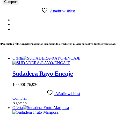
Sweatshirt
Comprar
Sequin
Lightning
Añadir wishlist
cantidad
oductos relacionados
Productos relacionados
Productos relacionados
Productos relacionados
Pr
Oferta
Sudadera Rayo Encaje
109,90
€
76,93
€
Añadir wishlist
Comprar
Agotado
Oferta