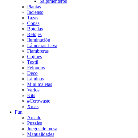
Salpimenteros
Plantas
Incienso
Tazas
Copas
Botellas
Relojes
Iluminación
Lámparas Lava
Fiambreras
Cojines
Textil
Felpudos
Deco
Láminas
Mini maletas
Varios
Kits
#Cerowaste
Xmas
Fun
Arcade
Puzzles
Juegos de mesa
Manualidades