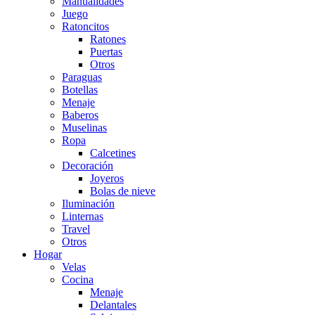
Manualidades
Juego
Ratoncitos
Ratones
Puertas
Otros
Paraguas
Botellas
Menaje
Baberos
Muselinas
Ropa
Calcetines
Decoración
Joyeros
Bolas de nieve
Iluminación
Linternas
Travel
Otros
Hogar
Velas
Cocina
Menaje
Delantales