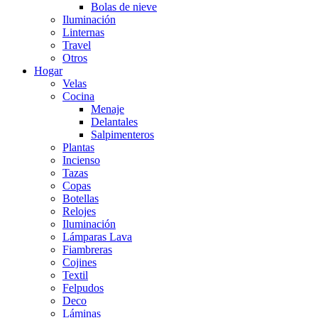
Bolas de nieve
Iluminación
Linternas
Travel
Otros
Hogar
Velas
Cocina
Menaje
Delantales
Salpimenteros
Plantas
Incienso
Tazas
Copas
Botellas
Relojes
Iluminación
Lámparas Lava
Fiambreras
Cojines
Textil
Felpudos
Deco
Láminas