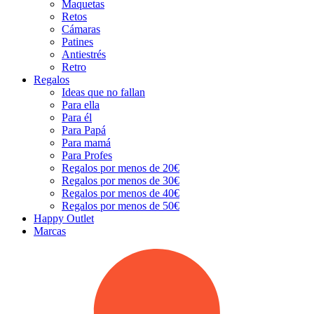
Maquetas
Retos
Cámaras
Patines
Antiestrés
Retro
Regalos
Ideas que no fallan
Para ella
Para él
Para Papá
Para mamá
Para Profes
Regalos por menos de 20€
Regalos por menos de 30€
Regalos por menos de 40€
Regalos por menos de 50€
Happy Outlet
Marcas