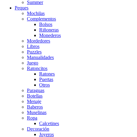
Summer
Peques
Mochilas
Complementos
Bolsos
Riñoneras
Monederos
Mordedores
Libros
Puzzles
Manualidades
Juego
Ratoncitos
Ratones
Puertas
Otros
Paraguas
Botellas
Menaje
Baberos
Muselinas
Ropa
Calcetines
Decoración
Joyeros