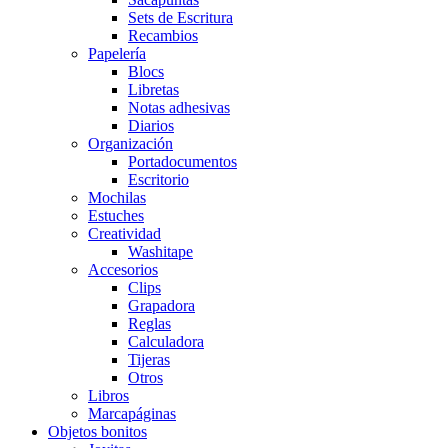
Sets de Escritura
Recambios
Papelería
Blocs
Libretas
Notas adhesivas
Diarios
Organización
Portadocumentos
Escritorio
Mochilas
Estuches
Creatividad
Washitape
Accesorios
Clips
Grapadora
Reglas
Calculadora
Tijeras
Otros
Libros
Marcapáginas
Objetos bonitos