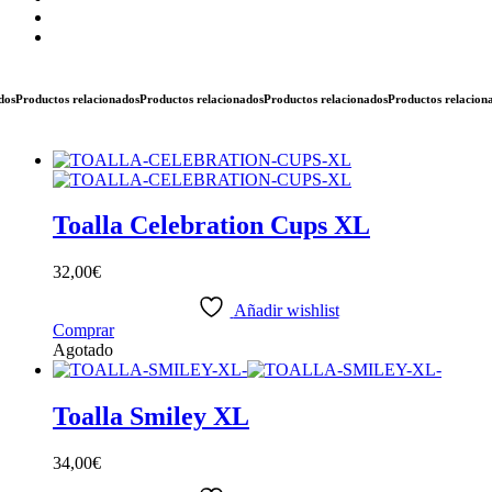
roductos relacionados
Productos relacionados
Productos relacionados
Productos relacionados
Toalla Celebration Cups XL
32,00
€
Añadir wishlist
Comprar
Agotado
Toalla Smiley XL
34,00
€