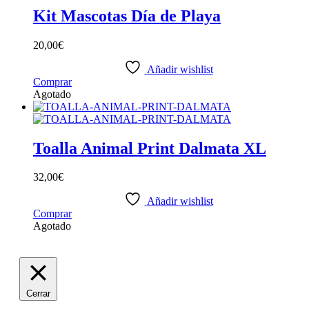
Las
Kit Mascotas Día de Playa
opciones
se
20,00
€
pueden
elegir
Añadir wishlist
en
Comprar
la
Agotado
página
de
producto
Toalla Animal Print Dalmata XL
32,00
€
Añadir wishlist
Comprar
Agotado
Cerrar