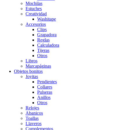
Mochilas
Estuches
Creatividad
Washitape
Accesorios
Clips
Grapadora
Reglas
Calculadora
Tijeras
Otros
Libros
Marcapáginas
Objetos bonitos
Joyitas
Pendientes
Collares
Pulseras
Anillos
Otros
Relojes
Abanicos
Toallas
Llaveros
Complementos