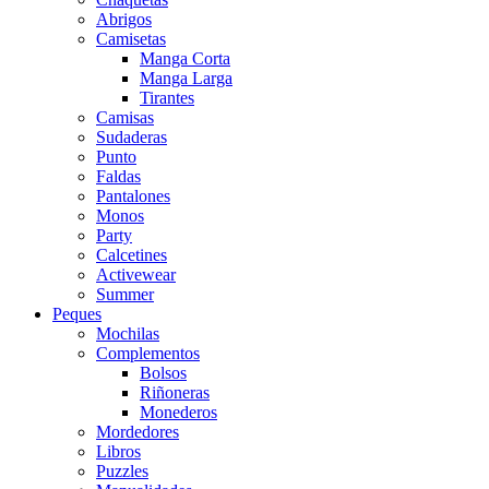
Abrigos
Camisetas
Manga Corta
Manga Larga
Tirantes
Camisas
Sudaderas
Punto
Faldas
Pantalones
Monos
Party
Calcetines
Activewear
Summer
Peques
Mochilas
Complementos
Bolsos
Riñoneras
Monederos
Mordedores
Libros
Puzzles