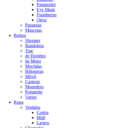
Pasaportes
Eye Mask
Fiambreras
Otros
Paraguas
Mascotas
Bolsos
Shopper
Bandolera
Tote
de Hombro
de Mano
Mochilas
Riñoneras
Móvil
Carteras
Monedero
Portatodo
Varios
Ropa
Vestidos
Cortos
Midi
Largos
Chaquetas