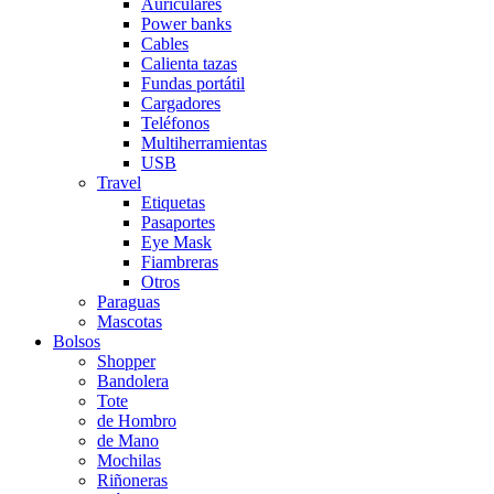
Auriculares
Power banks
Cables
Calienta tazas
Fundas portátil
Cargadores
Teléfonos
Multiherramientas
USB
Travel
Etiquetas
Pasaportes
Eye Mask
Fiambreras
Otros
Paraguas
Mascotas
Bolsos
Shopper
Bandolera
Tote
de Hombro
de Mano
Mochilas
Riñoneras