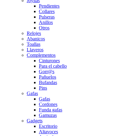
Joyitas
Pendientes
Collares
Pulseras
Anillos
Otros
Relojes
Abanicos
Toallas
Llaveros
Complementos
Cinturones
Para el cabello
Gorr@s
Pañuelos
Bufandas
Pins
Gafas
Gafas
Cordones
Funda gafas
Gamuzas
Gadgets
Escritorio
Altavoces