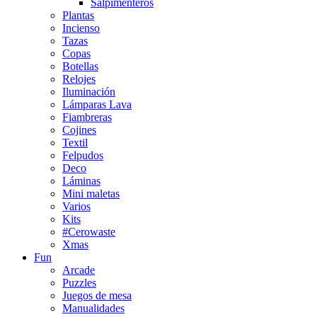
Salpimenteros
Plantas
Incienso
Tazas
Copas
Botellas
Relojes
Iluminación
Lámparas Lava
Fiambreras
Cojines
Textil
Felpudos
Deco
Láminas
Mini maletas
Varios
Kits
#Cerowaste
Xmas
Fun
Arcade
Puzzles
Juegos de mesa
Manualidades