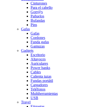
Cinturones
Para el cabello
Gorr@s
Pañuelos
Bufandas
Pins
Gafas
Gafas
Cordones
Funda gafas
Gamuzas
Gadgets
Escritorio
Altavoces
Auriculares
Power banks
Cables
Calienta tazas
Fundas portátil
Cargadores
Teléfonos
Multiherramientas
USB
Travel
Etiquetas