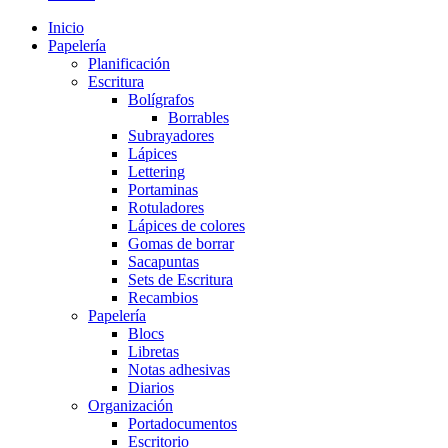
Inicio
Papelería
Planificación
Escritura
Bolígrafos
Borrables
Subrayadores
Lápices
Lettering
Portaminas
Rotuladores
Lápices de colores
Gomas de borrar
Sacapuntas
Sets de Escritura
Recambios
Papelería
Blocs
Libretas
Notas adhesivas
Diarios
Organización
Portadocumentos
Escritorio