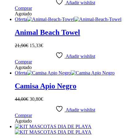
Añadir wishlist
Comprar
Agotado
Oferta
Animal Beach Towel
21,90
€
15,33
€
Añadir wishlist
Comprar
Agotado
Oferta
Camisa Apio Negro
44,00
€
30,80
€
Añadir wishlist
Este
Comprar
producto
Agotado
tiene
múltiples
variantes.