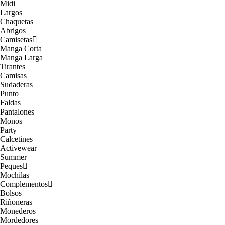
Midi
Largos
Chaquetas
Abrigos
Camisetas
Manga Corta
Manga Larga
Tirantes
Camisas
Sudaderas
Punto
Faldas
Pantalones
Monos
Party
Calcetines
Activewear
Summer
Peques
Mochilas
Complementos
Bolsos
Riñoneras
Monederos
Mordedores