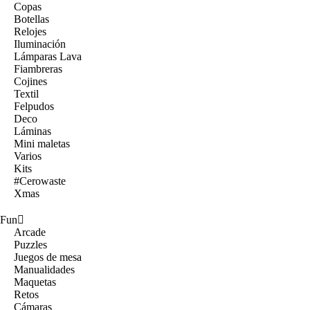
Copas
Botellas
Relojes
Iluminación
Lámparas Lava
Fiambreras
Cojines
Textil
Felpudos
Deco
Láminas
Mini maletas
Varios
Kits
#Cerowaste
Xmas
Fun
Arcade
Puzzles
Juegos de mesa
Manualidades
Maquetas
Retos
Cámaras