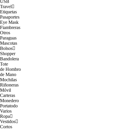
USB
Travel
Etiquetas
Pasaportes
Eye Mask
Fiambreras
Otros
Paraguas
Mascotas
Bolsos
Shopper
Bandolera
Tote
de Hombro
de Mano
Mochilas
Riñoneras
Móvil
Carteras
Monedero
Portatodo
Varios
Ropa
Vestidos
Cortos