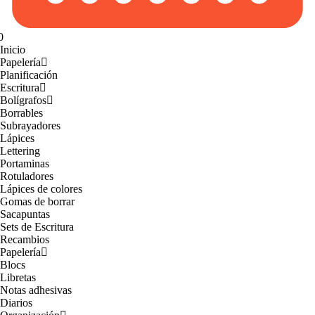
0
Inicio
Papelería
Planificación
Escritura
Bolígrafos
Borrables
Subrayadores
Lápices
Lettering
Portaminas
Rotuladores
Lápices de colores
Gomas de borrar
Sacapuntas
Sets de Escritura
Recambios
Papelería
Blocs
Libretas
Notas adhesivas
Diarios