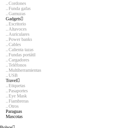
Cordones
Funda gafas
Gamuzas
Gadgets
Escritorio
Altavoces
Auriculares
Power banks
Cables
Calienta tazas
Fundas portátil
Cargadores
Teléfonos
Multiherramientas
USB
Travel
Etiquetas
Pasaportes
Eye Mask
Fiambreras
Otros
Paraguas
Mascotas
Bolsos