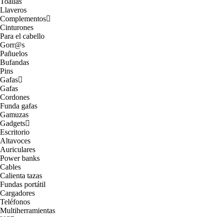
Toallas
Llaveros
Complementos
Cinturones
Para el cabello
Gorr@s
Pañuelos
Bufandas
Pins
Gafas
Gafas
Cordones
Funda gafas
Gamuzas
Gadgets
Escritorio
Altavoces
Auriculares
Power banks
Cables
Calienta tazas
Fundas portátil
Cargadores
Teléfonos
Multiherramientas