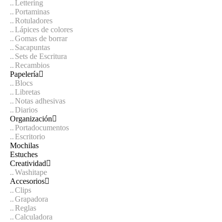
Lettering
Portaminas
Rotuladores
Lápices de colores
Gomas de borrar
Sacapuntas
Sets de Escritura
Recambios
Papelería
Blocs
Libretas
Notas adhesivas
Diarios
Organización
Portadocumentos
Escritorio
Mochilas
Estuches
Creatividad
Washitape
Accesorios
Clips
Grapadora
Reglas
Calculadora