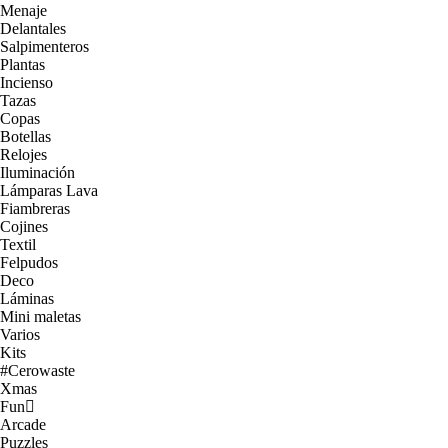
Menaje
Delantales
Salpimenteros
Plantas
Incienso
Tazas
Copas
Botellas
Relojes
Iluminación
Lámparas Lava
Fiambreras
Cojines
Textil
Felpudos
Deco
Láminas
Mini maletas
Varios
Kits
#Cerowaste
Xmas
Fun
Arcade
Puzzles