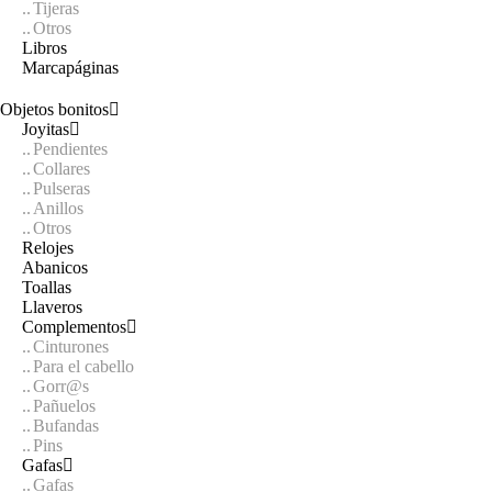
Tijeras
Otros
Libros
Marcapáginas
Objetos bonitos
Joyitas
Pendientes
Collares
Pulseras
Anillos
Otros
Relojes
Abanicos
Toallas
Llaveros
Complementos
Cinturones
Para el cabello
Gorr@s
Pañuelos
Bufandas
Pins
Gafas
Gafas