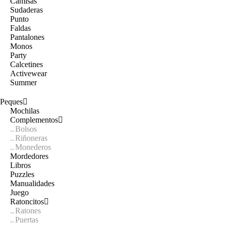
Camisas
Sudaderas
Punto
Faldas
Pantalones
Monos
Party
Calcetines
Activewear
Summer
Peques
Mochilas
Complementos
Bolsos
Riñoneras
Monederos
Mordedores
Libros
Puzzles
Manualidades
Juego
Ratoncitos
Ratones
Puertas