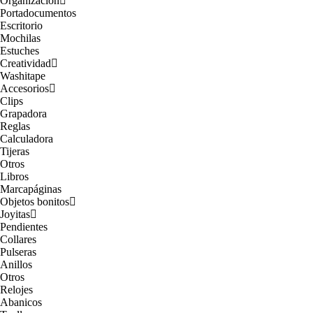
Organización
Portadocumentos
Escritorio
Mochilas
Estuches
Creatividad
Washitape
Accesorios
Clips
Grapadora
Reglas
Calculadora
Tijeras
Otros
Libros
Marcapáginas
Objetos bonitos
Joyitas
Pendientes
Collares
Pulseras
Anillos
Otros
Relojes
Abanicos