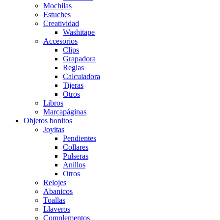
Mochilas
Estuches
Creatividad
Washitape
Accesorios
Clips
Grapadora
Reglas
Calculadora
Tijeras
Otros
Libros
Marcapáginas
Objetos bonitos
Joyitas
Pendientes
Collares
Pulseras
Anillos
Otros
Relojes
Abanicos
Toallas
Llaveros
Complementos