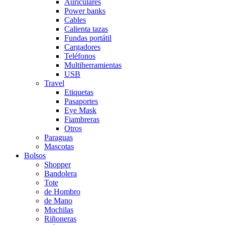
Auriculares
Power banks
Cables
Calienta tazas
Fundas portátil
Cargadores
Teléfonos
Multiherramientas
USB
Travel
Etiquetas
Pasaportes
Eye Mask
Fiambreras
Otros
Paraguas
Mascotas
Bolsos
Shopper
Bandolera
Tote
de Hombro
de Mano
Mochilas
Riñoneras