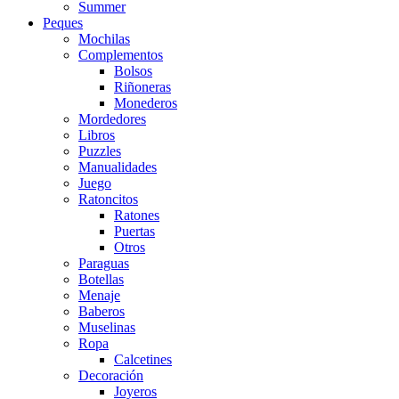
Summer
Peques
Mochilas
Complementos
Bolsos
Riñoneras
Monederos
Mordedores
Libros
Puzzles
Manualidades
Juego
Ratoncitos
Ratones
Puertas
Otros
Paraguas
Botellas
Menaje
Baberos
Muselinas
Ropa
Calcetines
Decoración
Joyeros