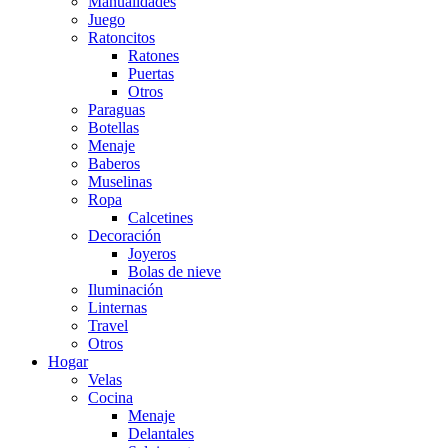
Manualidades
Juego
Ratoncitos
Ratones
Puertas
Otros
Paraguas
Botellas
Menaje
Baberos
Muselinas
Ropa
Calcetines
Decoración
Joyeros
Bolas de nieve
Iluminación
Linternas
Travel
Otros
Hogar
Velas
Cocina
Menaje
Delantales