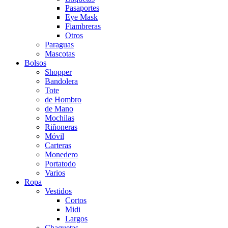
Pasaportes
Eye Mask
Fiambreras
Otros
Paraguas
Mascotas
Bolsos
Shopper
Bandolera
Tote
de Hombro
de Mano
Mochilas
Riñoneras
Móvil
Carteras
Monedero
Portatodo
Varios
Ropa
Vestidos
Cortos
Midi
Largos
Chaquetas