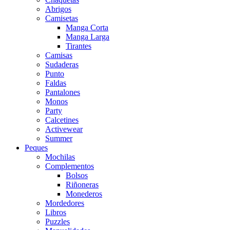
Abrigos
Camisetas
Manga Corta
Manga Larga
Tirantes
Camisas
Sudaderas
Punto
Faldas
Pantalones
Monos
Party
Calcetines
Activewear
Summer
Peques
Mochilas
Complementos
Bolsos
Riñoneras
Monederos
Mordedores
Libros
Puzzles