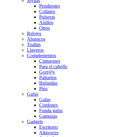
Joyitas
Pendientes
Collares
Pulseras
Anillos
Otros
Relojes
Abanicos
Toallas
Llaveros
Complementos
Cinturones
Para el cabello
Gorr@s
Pañuelos
Bufandas
Pins
Gafas
Gafas
Cordones
Funda gafas
Gamuzas
Gadgets
Escritorio
Altavoces