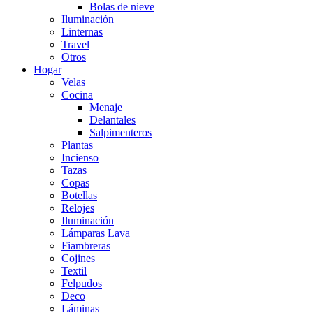
Bolas de nieve
Iluminación
Linternas
Travel
Otros
Hogar
Velas
Cocina
Menaje
Delantales
Salpimenteros
Plantas
Incienso
Tazas
Copas
Botellas
Relojes
Iluminación
Lámparas Lava
Fiambreras
Cojines
Textil
Felpudos
Deco
Láminas