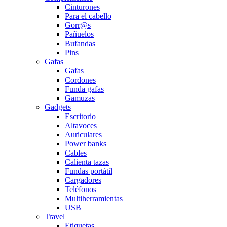
Cinturones
Para el cabello
Gorr@s
Pañuelos
Bufandas
Pins
Gafas
Gafas
Cordones
Funda gafas
Gamuzas
Gadgets
Escritorio
Altavoces
Auriculares
Power banks
Cables
Calienta tazas
Fundas portátil
Cargadores
Teléfonos
Multiherramientas
USB
Travel
Etiquetas