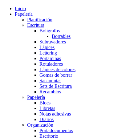
Inicio
Papelería
Planificación
Escritura
Bolígrafos
Borrables
Subrayadores
Lápices
Lettering
Portaminas
Rotuladores
Lápices de colores
Gomas de borrar
Sacapuntas
Sets de Escritura
Recambios
Papelería
Blocs
Libretas
Notas adhesivas
Diarios
Organización
Portadocumentos
Escritorio