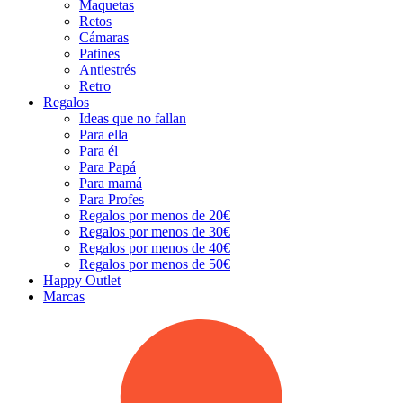
Maquetas
Retos
Cámaras
Patines
Antiestrés
Retro
Regalos
Ideas que no fallan
Para ella
Para él
Para Papá
Para mamá
Para Profes
Regalos por menos de 20€
Regalos por menos de 30€
Regalos por menos de 40€
Regalos por menos de 50€
Happy Outlet
Marcas