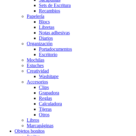
Sets de Escritura
Recambios
Papelería
Blocs
Libretas
Notas adhesivas
Diarios
Organización
Portadocumentos
Escritorio
Mochilas
Estuches
Creatividad
Washitape
Accesorios
Clips
Grapadora
Reglas
Calculadora
Tijeras
Otros
Libros
Marcapáginas
Objetos bonitos