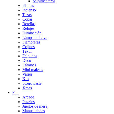
Salpimenteros
Plantas
Incienso
Tazas
Copas
Botellas
Relojes
Iluminación
Lámparas Lava
Fiambreras
Cojines
Textil
Felpudos
Deco
Láminas
Mini maletas
Varios
Kits
#Cerowaste
Xmas
Fun
Arcade
Puzzles
Juegos de mesa
Manualidades