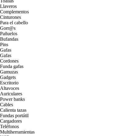
Toallas
Llaveros
Complementos
Cinturones
Para el cabello
Gorr@s
Pañuelos
Bufandas
Pins
Gafas
Gafas
Cordones
Funda gafas
Gamuzas
Gadgets
Escritorio
Altavoces
Auriculares
Power banks
Cables
Calienta tazas
Fundas portátil
Cargadores
Teléfonos
Multiherramientas