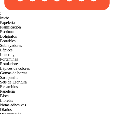
0
Inicio
Papelería
Planificación
Escritura
Bolígrafos
Borrables
Subrayadores
Lápices
Lettering
Portaminas
Rotuladores
Lápices de colores
Gomas de borrar
Sacapuntas
Sets de Escritura
Recambios
Papelería
Blocs
Libretas
Notas adhesivas
Diarios