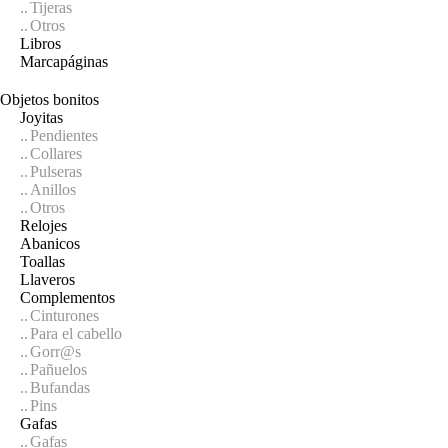
Tijeras
Otros
Libros
Marcapáginas
Objetos bonitos
Joyitas
Pendientes
Collares
Pulseras
Anillos
Otros
Relojes
Abanicos
Toallas
Llaveros
Complementos
Cinturones
Para el cabello
Gorr@s
Pañuelos
Bufandas
Pins
Gafas
Gafas