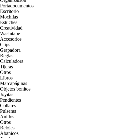
Organización
Portadocumentos
Escritorio
Mochilas
Estuches
Creatividad
Washitape
Accesorios
Clips
Grapadora
Reglas
Calculadora
Tijeras
Otros
Libros
Marcapáginas
Objetos bonitos
Joyitas
Pendientes
Collares
Pulseras
Anillos
Otros
Relojes
Abanicos