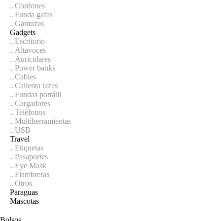
Cordones
Funda gafas
Gamuzas
Gadgets
Escritorio
Altavoces
Auriculares
Power banks
Cables
Calienta tazas
Fundas portátil
Cargadores
Teléfonos
Multiherramientas
USB
Travel
Etiquetas
Pasaportes
Eye Mask
Fiambreras
Otros
Paraguas
Mascotas
Bolsos