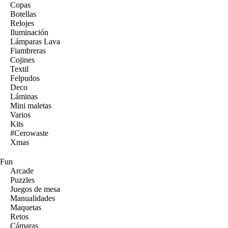
Copas
Botellas
Relojes
Iluminación
Lámparas Lava
Fiambreras
Cojines
Textil
Felpudos
Deco
Láminas
Mini maletas
Varios
Kits
#Cerowaste
Xmas
Fun
Arcade
Puzzles
Juegos de mesa
Manualidades
Maquetas
Retos
Cámaras