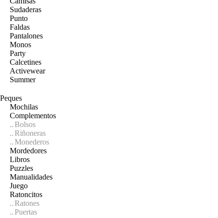
Camisas
Sudaderas
Punto
Faldas
Pantalones
Monos
Party
Calcetines
Activewear
Summer
Peques
Mochilas
Complementos
Bolsos
Riñoneras
Monederos
Mordedores
Libros
Puzzles
Manualidades
Juego
Ratoncitos
Ratones
Puertas