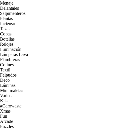
Menaje
Delantales
Salpimenteros
Plantas
Incienso
Tazas
Copas
Botellas
Relojes
Iluminación
Lámparas Lava
Fiambreras
Cojines
Textil
Felpudos
Deco
Láminas
Mini maletas
Varios
Kits
#Cerowaste
Xmas
Fun
Arcade
Puzzles