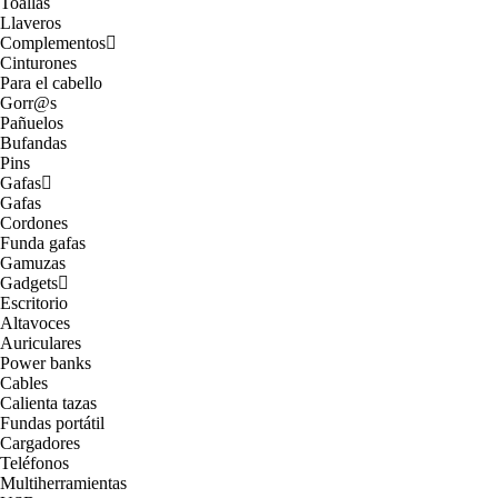
Toallas
Llaveros
Complementos
Cinturones
Para el cabello
Gorr@s
Pañuelos
Bufandas
Pins
Gafas
Gafas
Cordones
Funda gafas
Gamuzas
Gadgets
Escritorio
Altavoces
Auriculares
Power banks
Cables
Calienta tazas
Fundas portátil
Cargadores
Teléfonos
Multiherramientas