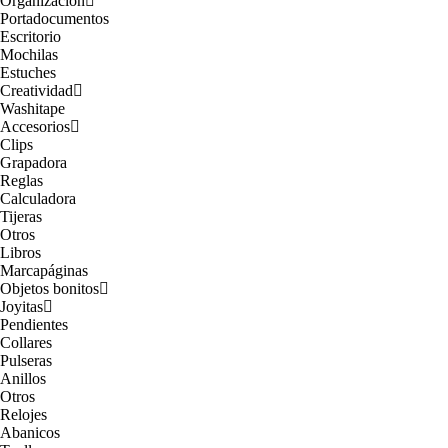
Organización
Portadocumentos
Escritorio
Mochilas
Estuches
Creatividad
Washitape
Accesorios
Clips
Grapadora
Reglas
Calculadora
Tijeras
Otros
Libros
Marcapáginas
Objetos bonitos
Joyitas
Pendientes
Collares
Pulseras
Anillos
Otros
Relojes
Abanicos