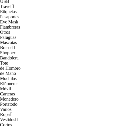
USB
Travel
Etiquetas
Pasaportes
Eye Mask
Fiambreras
Otros
Paraguas
Mascotas
Bolsos
Shopper
Bandolera
Tote
de Hombro
de Mano
Mochilas
Riñoneras
Móvil
Carteras
Monedero
Portatodo
Varios
Ropa
Vestidos
Cortos