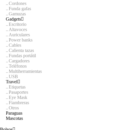
Cordones
Funda gafas
Gamuzas
Gadgets
Escritorio
Altavoces
Auriculares
Power banks
Cables
Calienta tazas
Fundas portátil
Cargadores
Teléfonos
Multiherramientas
USB
Travel
Etiquetas
Pasaportes
Eye Mask
Fiambreras
Otros
Paraguas
Mascotas
Bolsos