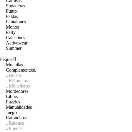
Camisas
Sudaderas
Punto
Faldas
Pantalones
Monos
Party
Calcetines
Activewear
Summer
Peques
Mochilas
Complementos
Bolsos
Riñoneras
Monederos
Mordedores
Libros
Puzzles
Manualidades
Juego
Ratoncitos
Ratones
Puertas