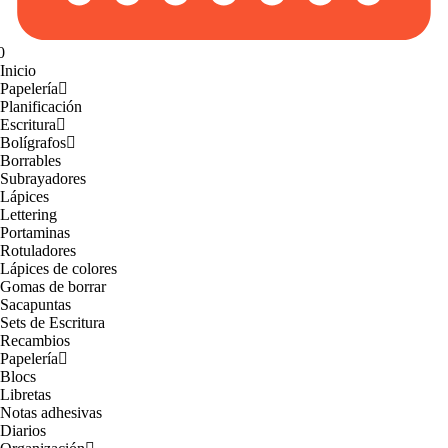
0
Inicio
Papelería
Planificación
Escritura
Bolígrafos
Borrables
Subrayadores
Lápices
Lettering
Portaminas
Rotuladores
Lápices de colores
Gomas de borrar
Sacapuntas
Sets de Escritura
Recambios
Papelería
Blocs
Libretas
Notas adhesivas
Diarios