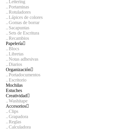
Lettering
Portaminas
Rotuladores
Lápices de colores
Gomas de borrar
Sacapuntas
Sets de Escritura
Recambios
Papelería
Blocs
Libretas
Notas adhesivas
Diarios
Organización
Portadocumentos
Escritorio
Mochilas
Estuches
Creatividad
Washitape
Accesorios
Clips
Grapadora
Reglas
Calculadora