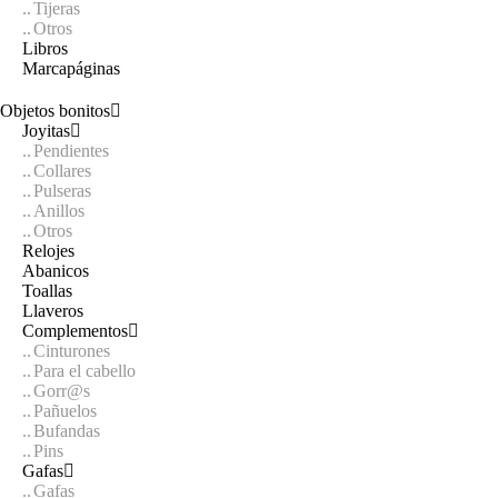
Tijeras
Otros
Libros
Marcapáginas
Objetos bonitos
Joyitas
Pendientes
Collares
Pulseras
Anillos
Otros
Relojes
Abanicos
Toallas
Llaveros
Complementos
Cinturones
Para el cabello
Gorr@s
Pañuelos
Bufandas
Pins
Gafas
Gafas