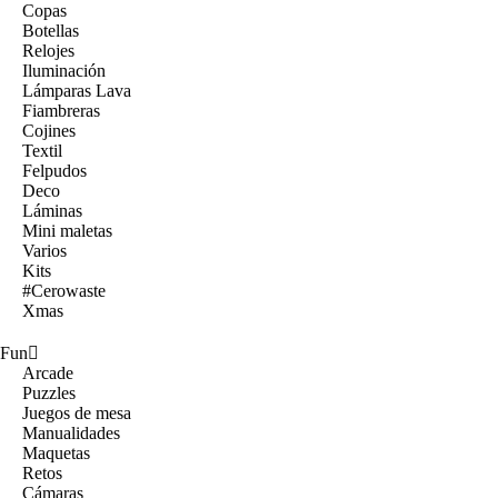
Copas
Botellas
Relojes
Iluminación
Lámparas Lava
Fiambreras
Cojines
Textil
Felpudos
Deco
Láminas
Mini maletas
Varios
Kits
#Cerowaste
Xmas
Fun
Arcade
Puzzles
Juegos de mesa
Manualidades
Maquetas
Retos
Cámaras