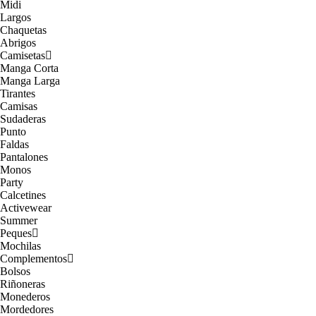
Midi
Largos
Chaquetas
Abrigos
Camisetas
Manga Corta
Manga Larga
Tirantes
Camisas
Sudaderas
Punto
Faldas
Pantalones
Monos
Party
Calcetines
Activewear
Summer
Peques
Mochilas
Complementos
Bolsos
Riñoneras
Monederos
Mordedores