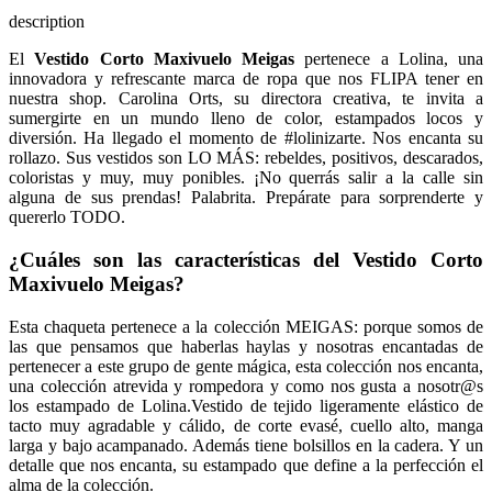
description
El
Vestido Corto Maxivuelo Meigas
pertenece a Lolina, una
innovadora y refrescante marca de ropa que nos FLIPA tener en
nuestra shop. Carolina Orts, su directora creativa, te invita a
sumergirte en un mundo lleno de color, estampados locos y
diversión. Ha llegado el momento de #lolinizarte. Nos encanta su
rollazo. Sus vestidos son LO MÁS: rebeldes, positivos, descarados,
coloristas y muy, muy ponibles. ¡No querrás salir a la calle sin
alguna de sus prendas! Palabrita. Prepárate para sorprenderte y
quererlo TODO.
¿Cuáles son las características del
Vestido Corto
Maxivuelo Meigas
?
Esta chaqueta pertenece a la colección MEIGAS: porque somos de
las que pensamos que haberlas haylas y nosotras encantadas de
pertenecer a este grupo de gente mágica, esta colección nos encanta,
una colección atrevida y rompedora y como nos gusta a nosotr@s
los estampado de Lolina.Vestido de tejido ligeramente elástico de
tacto muy agradable y cálido, de corte evasé, cuello alto, manga
larga y bajo acampanado. Además tiene bolsillos en la cadera. Y un
detalle que nos encanta, su estampado que define a la perfección el
alma de la colección.