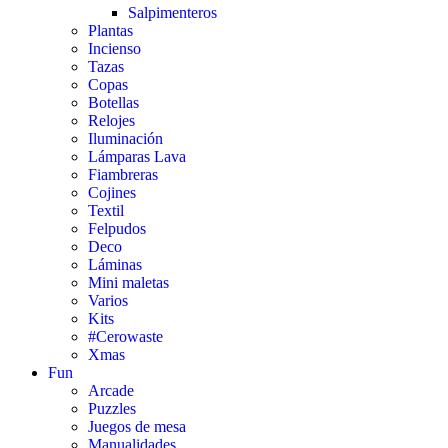
Salpimenteros
Plantas
Incienso
Tazas
Copas
Botellas
Relojes
Iluminación
Lámparas Lava
Fiambreras
Cojines
Textil
Felpudos
Deco
Láminas
Mini maletas
Varios
Kits
#Cerowaste
Xmas
Fun
Arcade
Puzzles
Juegos de mesa
Manualidades