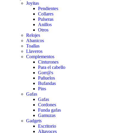
Joyitas
Pendientes
Collares
Pulseras
Anillos
Otros
Relojes
Abanicos
Toallas
Llaveros
Complementos
Cinturones
Para el cabello
Gorr@s
Pañuelos
Bufandas
Pins
Gafas
Gafas
Cordones
Funda gafas
Gamuzas
Gadgets
Escritorio
Altavoces