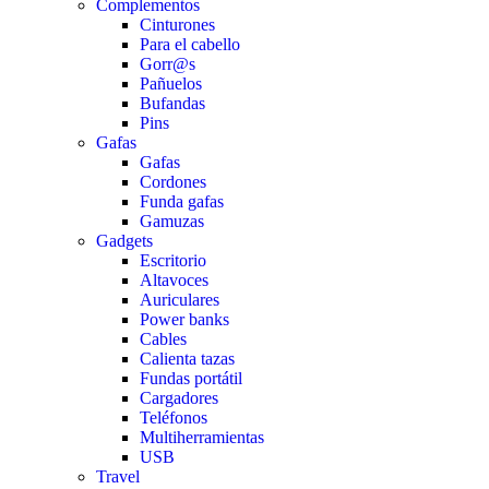
Complementos
Cinturones
Para el cabello
Gorr@s
Pañuelos
Bufandas
Pins
Gafas
Gafas
Cordones
Funda gafas
Gamuzas
Gadgets
Escritorio
Altavoces
Auriculares
Power banks
Cables
Calienta tazas
Fundas portátil
Cargadores
Teléfonos
Multiherramientas
USB
Travel