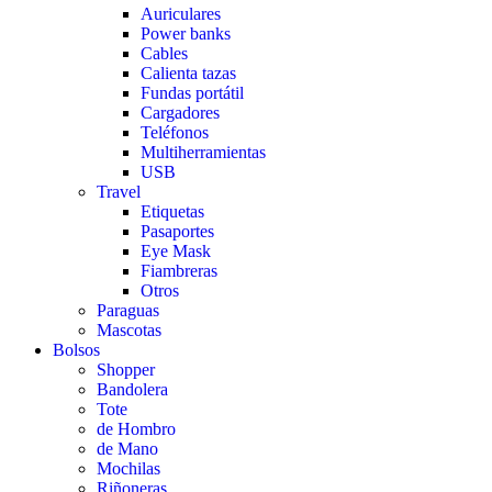
Auriculares
Power banks
Cables
Calienta tazas
Fundas portátil
Cargadores
Teléfonos
Multiherramientas
USB
Travel
Etiquetas
Pasaportes
Eye Mask
Fiambreras
Otros
Paraguas
Mascotas
Bolsos
Shopper
Bandolera
Tote
de Hombro
de Mano
Mochilas
Riñoneras