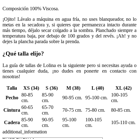
Composición 100% Viscosa.
¡Ojito! Lávalo a máquina en agua fría, no uses blanqueador, no lo
metas en la secadora y, si quieres que permanezca intacto durante
más tiempo, déjalo secar colgado a la sombra. Planchado siempre a
temperatura baja, por debajo de 100 grados y del revés. ¡Ah! y no
dejes la plancha parada sobre la prenda.
¿Qué talla elijo?
La guía de tallas de Lolina es la siguiente pero si necesitas ayuda o
tienes cualquier duda, ¡no dudes en ponerte en contacto con
nosotras!
Talla
XS (34)
S (36)
M (38)
L (40)
XL (42)
80-85
85-90
100-105
Pecho
90-95 cm.
95-100 cm.
cm.
cm.
cm.
60-65
65-70
Cintura
70-75 cm.
75-80 cm.
80-85 cm.
cm.
cm.
85-90
90-95
95-100
100-105
Cadera
105-110 cm.
cm.
cm.
cm.
cm.
additional_information