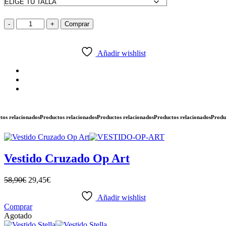
-
+
Comprar
Añadir wishlist
 relacionados
Productos relacionados
Productos relacionados
Productos relacionados
Producto
Vestido Cruzado Op Art
58,90
€
29,45
€
Añadir wishlist
Comprar
Agotado