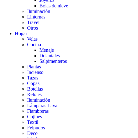
Joyeros
Bolas de nieve
Iluminación
Linternas
Travel
Otros
Hogar
Velas
Cocina
Menaje
Delantales
Salpimenteros
Plantas
Incienso
Tazas
Copas
Botellas
Relojes
Iluminación
Lámparas Lava
Fiambreras
Cojines
Textil
Felpudos
Deco